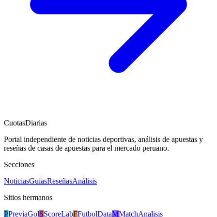
CuotasDiarias
Portal independiente de noticias deportivas, análisis de apuestas y
reseñas de casas de apuestas para el mercado peruano.
Secciones
Noticias
Guías
Reseñas
Análisis
Sitios hermanos
P
PreviaGol
S
ScoreLab
F
FutbolData
M
MatchAnalisis