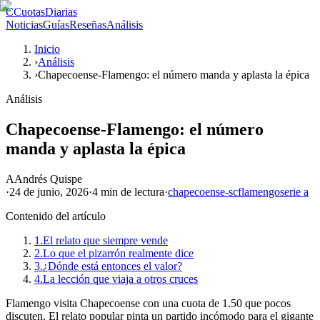
C
CuotasDiarias
Noticias
Guías
Reseñas
Análisis
Inicio
›
Análisis
›
Chapecoense-Flamengo: el número manda y aplasta la épica
Análisis
Chapecoense-Flamengo: el número
manda y aplasta la épica
A
Andrés Quispe
·
24 de junio, 2026
·
4 min
de lectura
·
chapecoense-sc
flamengo
serie a
Contenido del artículo
1.
El relato que siempre vende
2.
Lo que el pizarrón realmente dice
3.
¿Dónde está entonces el valor?
4.
La lección que viaja a otros cruces
Flamengo visita Chapecoense con una cuota de 1.50 que pocos
discuten. El relato popular pinta un partido incómodo para el gigante