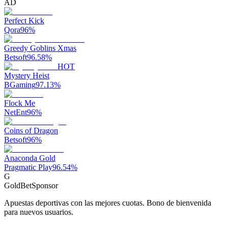
AD
Perfect Kick
Qora
96
%
Greedy Goblins Xmas
Betsoft
96.58
%
HOT
Mystery Heist
BGaming
97.13
%
Flock Me
NetEnt
96
%
Coins of Dragon
Betsoft
96
%
Anaconda Gold
Pragmatic Play
96.54
%
G
GoldBet
Sponsor
Apuestas deportivas con las mejores cuotas. Bono de bienvenida
para nuevos usuarios.