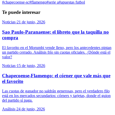
#
chapecoense-sc
#
flamengo
#
serie a
#
apuestas futbol
Te puede interesar
Noticias
·
21 de junio, 2026
Sao Paulo-Paranaense: el libreto que la taquilla no
compra
El favorito en el Morumbi vende lleno, pero los antecedentes pintan
un partido cerrado. Análisis frío sin cuotas oficiales. ¿Dónde está el
valor?
Noticias
·
15 de junio, 2026
Chapecoense-Flamengo: el córner que vale más que
el favorito
Las cuotas de ganador no saldrán generosas, pero el verdadero filo
está en los mercados secundarios: córners y tarjetas, donde el guion
del partido sí paga.
Análisis
·
24 de junio, 2026