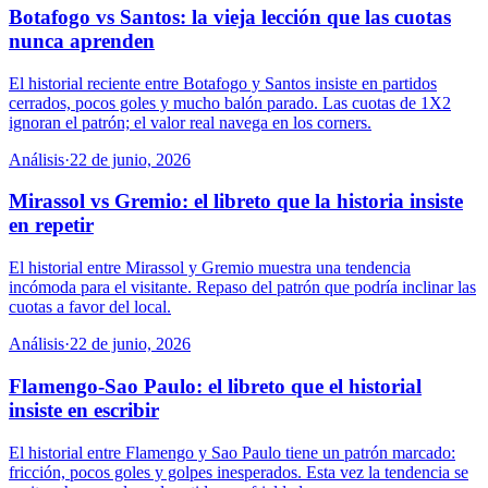
Botafogo vs Santos: la vieja lección que las cuotas
nunca aprenden
El historial reciente entre Botafogo y Santos insiste en partidos
cerrados, pocos goles y mucho balón parado. Las cuotas de 1X2
ignoran el patrón; el valor real navega en los corners.
Análisis
·
22 de junio, 2026
Mirassol vs Gremio: el libreto que la historia insiste
en repetir
El historial entre Mirassol y Gremio muestra una tendencia
incómoda para el visitante. Repaso del patrón que podría inclinar las
cuotas a favor del local.
Análisis
·
22 de junio, 2026
Flamengo-Sao Paulo: el libreto que el historial
insiste en escribir
El historial entre Flamengo y Sao Paulo tiene un patrón marcado:
fricción, pocos goles y golpes inesperados. Esta vez la tendencia se