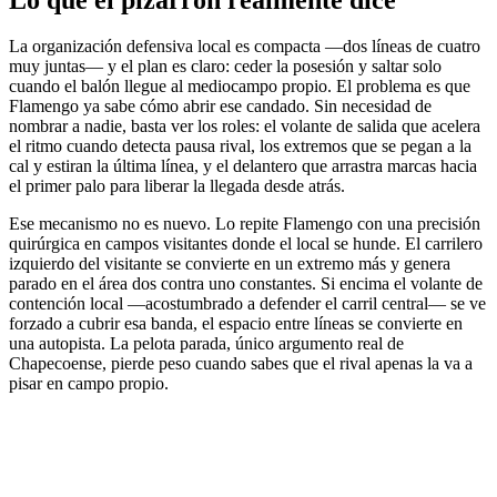
La organización defensiva local es compacta —dos líneas de cuatro
muy juntas— y el plan es claro: ceder la posesión y saltar solo
cuando el balón llegue al mediocampo propio. El problema es que
Flamengo ya sabe cómo abrir ese candado. Sin necesidad de
nombrar a nadie, basta ver los roles: el volante de salida que acelera
el ritmo cuando detecta pausa rival, los extremos que se pegan a la
cal y estiran la última línea, y el delantero que arrastra marcas hacia
el primer palo para liberar la llegada desde atrás.
Ese mecanismo no es nuevo. Lo repite Flamengo con una precisión
quirúrgica en campos visitantes donde el local se hunde. El carrilero
izquierdo del visitante se convierte en un extremo más y genera
parado en el área dos contra uno constantes. Si encima el volante de
contención local —acostumbrado a defender el carril central— se ve
forzado a cubrir esa banda, el espacio entre líneas se convierte en
una autopista. La pelota parada, único argumento real de
Chapecoense, pierde peso cuando sabes que el rival apenas la va a
pisar en campo propio.