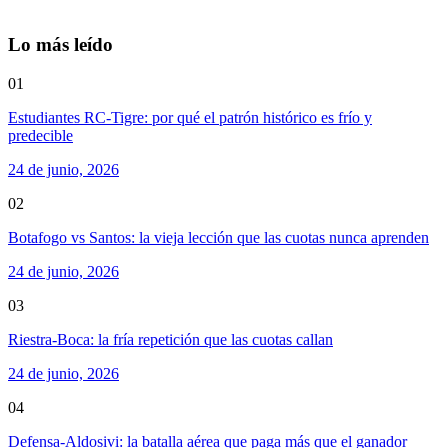
Lo más leído
01
Estudiantes RC-Tigre: por qué el patrón histórico es frío y
predecible
24 de junio, 2026
02
Botafogo vs Santos: la vieja lección que las cuotas nunca aprenden
24 de junio, 2026
03
Riestra-Boca: la fría repetición que las cuotas callan
24 de junio, 2026
04
Defensa-Aldosivi: la batalla aérea que paga más que el ganador