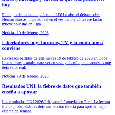
hoy
El elogio de un excompañero en LDU reabre el debate sobre
Hernán Barcos: impacto real en el vestuario y cómo ese factor
mueve apuestas en Liga 1.
Noticias
·
19 de febrero, 2026
Libertadores hoy: horarios, TV y la cuota que sí
conviene
Revisa los partidos de este jueves 19 de febrero de 2026 en Copa
Libertadores, canales para ver en vivo y el enfoque de apuestas que
deja valor real.
Noticias
·
19 de febrero, 2026
Resultados UNI: la fiebre de datos que también
enseña a apostar
Los resultados UNI 2026-I disparan búsquedas en Perú. La lectura
fría de probabilidades deja una lección directa para apostar mejor
este fin de semana.