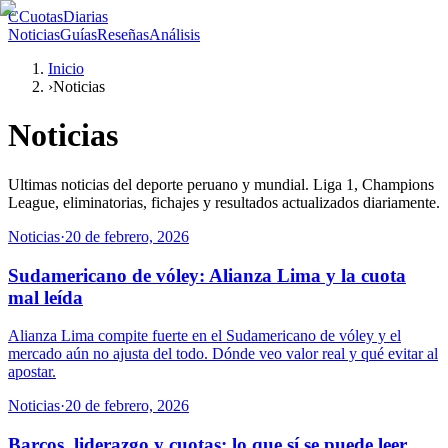
C
CuotasDiarias
Noticias
Guías
Reseñas
Análisis
Inicio
›
Noticias
Noticias
Ultimas noticias del deporte peruano y mundial. Liga 1, Champions
League, eliminatorias, fichajes y resultados actualizados diariamente.
Noticias
·
20 de febrero, 2026
Sudamericano de vóley: Alianza Lima y la cuota
mal leída
Alianza Lima compite fuerte en el Sudamericano de vóley y el
mercado aún no ajusta del todo. Dónde veo valor real y qué evitar al
apostar.
Noticias
·
20 de febrero, 2026
Barcos, liderazgo y cuotas: lo que sí se puede leer