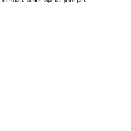
 tres o cuatro hombres llegando al primer palo.