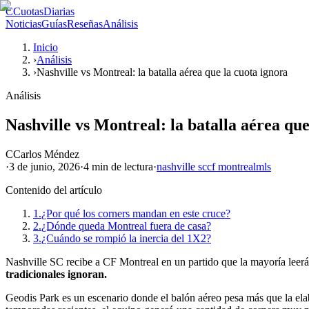
C
CuotasDiarias
Noticias
Guías
Reseñas
Análisis
Inicio
›
Análisis
›
Nashville vs Montreal: la batalla aérea que la cuota ignora
Análisis
Nashville vs Montreal: la batalla aérea que
C
Carlos Méndez
·
3 de junio, 2026
·
4 min
de lectura
·
nashville sc
cf montreal
mls
Contenido del artículo
1.
¿Por qué los corners mandan en este cruce?
2.
¿Dónde queda Montreal fuera de casa?
3.
¿Cuándo se rompió la inercia del 1X2?
Nashville SC recibe a CF Montreal en un partido que la mayoría leerá 
tradicionales ignoran.
Geodis Park es un escenario donde el balón aéreo pesa más que la elabor