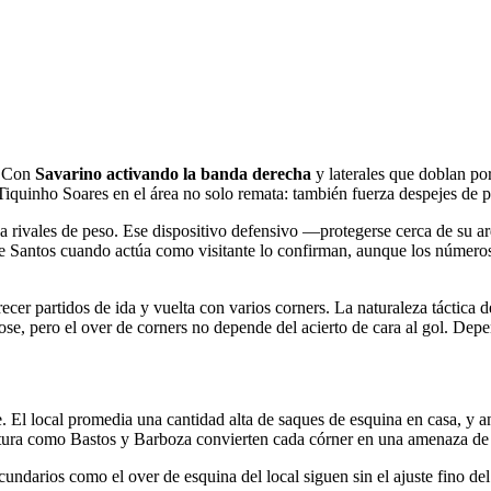
. Con
Savarino activando la banda derecha
y laterales que doblan po
 Tiquinho Soares en el área no solo remata: también fuerza despejes de 
 a rivales de peso. Ese dispositivo defensivo —protegerse cerca de su 
ra de Santos cuando actúa como visitante lo confirman, aunque los número
frecer partidos de ida y vuelta con varios corners. La naturaleza táctic
e, pero el over de corners no depende del acierto de cara al gol. Depen
El local promedia una cantidad alta de saques de esquina en casa, y ant
tura como Bastos y Barboza convierten cada córner en una amenaza de go
cundarios como el over de esquina del local siguen sin el ajuste fino del