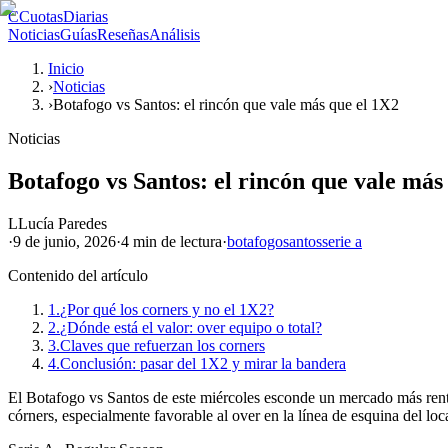
C
CuotasDiarias
Noticias
Guías
Reseñas
Análisis
Inicio
›
Noticias
›
Botafogo vs Santos: el rincón que vale más que el 1X2
Noticias
Botafogo vs Santos: el rincón que vale más
L
Lucía Paredes
·
9 de junio, 2026
·
4 min
de lectura
·
botafogo
santos
serie a
Contenido del artículo
1.
¿Por qué los corners y no el 1X2?
2.
¿Dónde está el valor: over equipo o total?
3.
Claves que refuerzan los corners
4.
Conclusión: pasar del 1X2 y mirar la bandera
El Botafogo vs Santos de este miércoles esconde un mercado más rentabl
córners, especialmente favorable al over en la línea de esquina del loca