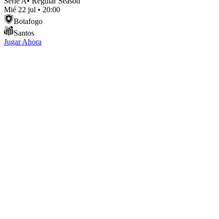
Serie A
•
Regular Season
Mié 22 jul
•
20:00
Botafogo
Santos
Jugar Ahora