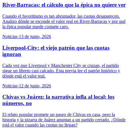
River-Barracas: el cálculo que la épica no quiere ver
Cuando el favoritismo es tan abrumador, las cuotas desaparecen.
Analizo dónde se esconde el valor real en River-Barracas y por qué
la épica popular puede costarte caro.
Noticias
·
13 de junio, 2026
Liverpool-City: el viejo patrón que las cuotas
ignoran
Cada vez que Liverpool y Manchester City se cruzan, el partido
sigue un libreto casi calcado. Esta previa lee el patrón histórico y
dónde está el valor real.
Noticias
·
12 de junio, 2026
Chivas vs Juárez: la narrativa infla al local; los
números, no
El relato popular promete un paseo de Chivas en casa, pero la
historia y la pizarra de Juárez apuntan a un partido cerrado. ¿Dónde
está el valor cuando las cuotas no llegan?