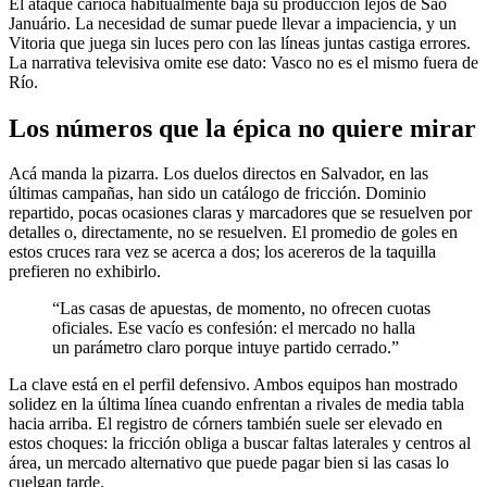
El ataque carioca habitualmente baja su producción lejos de São
Januário. La necesidad de sumar puede llevar a impaciencia, y un
Vitoria que juega sin luces pero con las líneas juntas castiga errores.
La narrativa televisiva omite ese dato: Vasco no es el mismo fuera de
Río.
Los números que la épica no quiere mirar
Acá manda la pizarra. Los duelos directos en Salvador, en las
últimas campañas, han sido un catálogo de fricción. Dominio
repartido, pocas ocasiones claras y marcadores que se resuelven por
detalles o, directamente, no se resuelven. El promedio de goles en
estos cruces rara vez se acerca a dos; los acereros de la taquilla
prefieren no exhibirlo.
“Las casas de apuestas, de momento, no ofrecen cuotas
oficiales. Ese vacío es confesión: el mercado no halla
un parámetro claro porque intuye partido cerrado.”
La clave está en el perfil defensivo. Ambos equipos han mostrado
solidez en la última línea cuando enfrentan a rivales de media tabla
hacia arriba. El registro de córners también suele ser elevado en
estos choques: la fricción obliga a buscar faltas laterales y centros al
área, un mercado alternativo que puede pagar bien si las casas lo
cuelgan tarde.