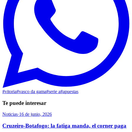
#
vitoria
#
vasco da gama
#
serie a
#
apuestas
Te puede interesar
Noticias
·
16 de junio, 2026
Cruzeiro-Botafogo: la fatiga manda, el corner paga