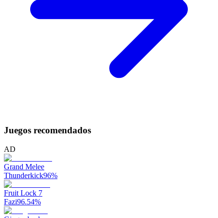
Juegos recomendados
AD
Grand Melee
Thunderkick
96
%
Fruit Lock 7
Fazi
96.54
%