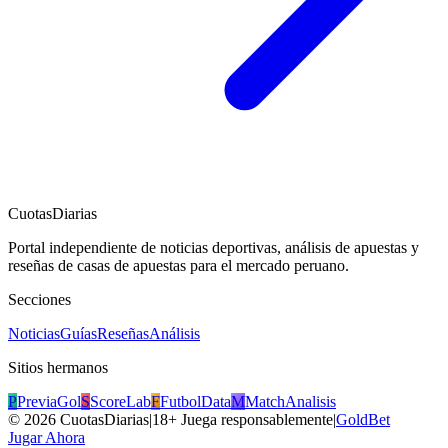
CuotasDiarias
Portal independiente de noticias deportivas, análisis de apuestas y
reseñas de casas de apuestas para el mercado peruano.
Secciones
Noticias
Guías
Reseñas
Análisis
Sitios hermanos
P
PreviaGol
S
ScoreLab
F
FutbolData
M
MatchAnalisis
©
2026
CuotasDiarias
|
18+ Juega responsablemente
|
GoldBet
Jugar Ahora