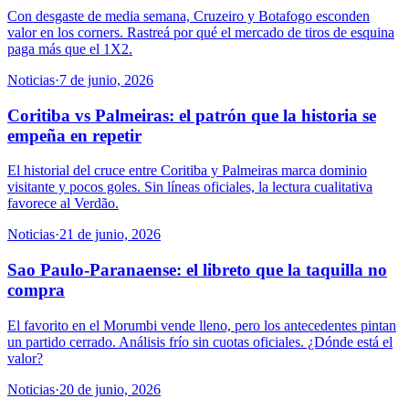
Con desgaste de media semana, Cruzeiro y Botafogo esconden
valor en los corners. Rastreá por qué el mercado de tiros de esquina
paga más que el 1X2.
Noticias
·
7 de junio, 2026
Coritiba vs Palmeiras: el patrón que la historia se
empeña en repetir
El historial del cruce entre Coritiba y Palmeiras marca dominio
visitante y pocos goles. Sin líneas oficiales, la lectura cualitativa
favorece al Verdão.
Noticias
·
21 de junio, 2026
Sao Paulo-Paranaense: el libreto que la taquilla no
compra
El favorito en el Morumbi vende lleno, pero los antecedentes pintan
un partido cerrado. Análisis frío sin cuotas oficiales. ¿Dónde está el
valor?
Noticias
·
20 de junio, 2026