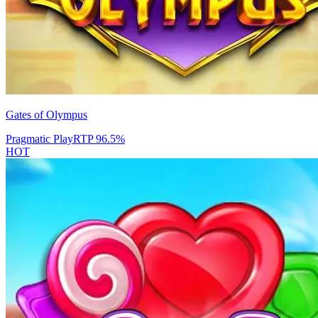
Gates of Olympus
Pragmatic Play
RTP
96.5
%
HOT