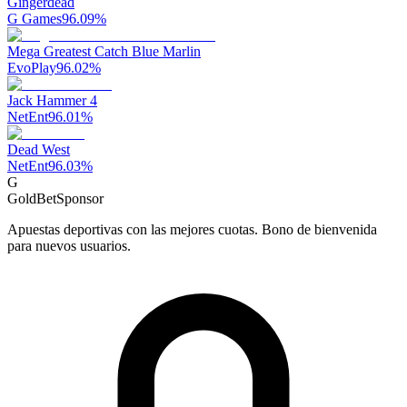
Gingerdead
G Games
96.09
%
Mega Greatest Catch Blue Marlin
EvoPlay
96.02
%
Jack Hammer 4
NetEnt
96.01
%
Dead West
NetEnt
96.03
%
G
GoldBet
Sponsor
Apuestas deportivas con las mejores cuotas. Bono de bienvenida
para nuevos usuarios.