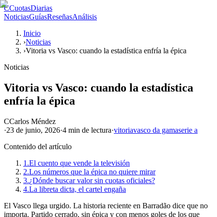
C
CuotasDiarias
Noticias
Guías
Reseñas
Análisis
Inicio
›
Noticias
›
Vitoria vs Vasco: cuando la estadística enfría la épica
Noticias
Vitoria vs Vasco: cuando la estadística
enfría la épica
C
Carlos Méndez
·
23 de junio, 2026
·
4 min
de lectura
·
vitoria
vasco da gama
serie a
Contenido del artículo
1.
El cuento que vende la televisión
2.
Los números que la épica no quiere mirar
3.
¿Dónde buscar valor sin cuotas oficiales?
4.
La libreta dicta, el cartel engaña
El Vasco llega urgido. La historia reciente en Barradão dice que no
importa. Partido cerrado, sin épica y con menos goles de los que