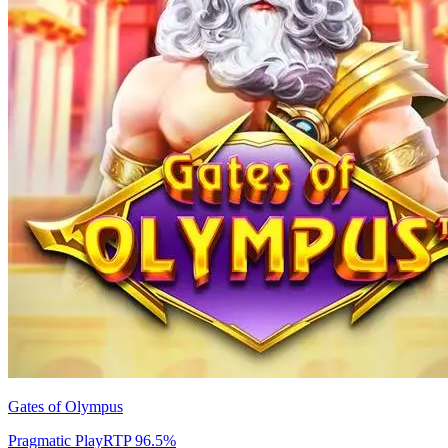
Gates of Olympus
Pragmatic Play
RTP
96.5
%