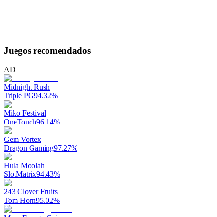
Juegos recomendados
AD
Midnight Rush
Triple PG
94.32
%
Miko Festival
OneTouch
96.14
%
Gem Vortex
Dragon Gaming
97.27
%
Hula Moolah
SlotMatrix
94.43
%
243 Clover Fruits
Tom Horn
95.02
%