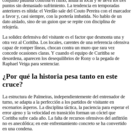
conjunto paulista controla el ritmo, anula al local y se lleva los tres
puntos sin demasiado sufrimiento. La tendencia en temporadas
anteriores es nítida: el Verdão sale del Couto Pereira con el marcador
a favor y, casi siempre, con la portería imbatida. No hablo de un
dato aislado, sino de un guion que se repite con disciplina de
relojería.
La solidez defensiva del visitante es el factor que desmonta una y
otra vez al Coritiba. Los locales, carentes de una referencia ofensiva
capaz de romper líneas, chocan contra un muro que rara vez
concede ocasiones claras. Y cuando el equipo de Curitiba se
desordena, aparecen los desequilibrios de Rony o la pegada de
Raphael Veiga para sentenciar.
¿Por qué la historia pesa tanto en este
cruce?
La estructura de Palmeiras, independientemente del entrenador de
turno, se adapta a la perfección a los partidos de visitante en
escenarios ásperos. La disciplina táctica, la paciencia para esperar el
error ajeno y la velocidad en transición forman un cóctel que
Coritiba sufre cada año. La falta de recursos ofensivos del anfitrión
no es anecdótica; en este enfrentamiento concreto se ha convertido
en una condena.