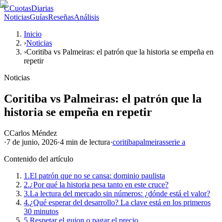
C
CuotasDiarias
Noticias
Guías
Reseñas
Análisis
Inicio
›
Noticias
›
Coritiba vs Palmeiras: el patrón que la historia se empeña en
repetir
Noticias
Coritiba vs Palmeiras: el patrón que la
historia se empeña en repetir
C
Carlos Méndez
·
7 de junio, 2026
·
4 min
de lectura
·
coritiba
palmeiras
serie a
Contenido del artículo
1.
El patrón que no se cansa: dominio paulista
2.
¿Por qué la historia pesa tanto en este cruce?
3.
La lectura del mercado sin números: ¿dónde está el valor?
4.
¿Qué esperar del desarrollo? La clave está en los primeros
30 minutos
5.
Respetar el guion o pagar el precio