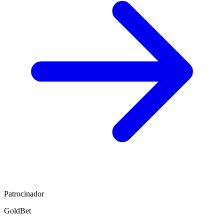
Patrocinador
GoldBet