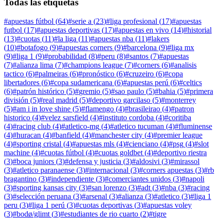
Todas las etiquetas
#
apuestas fútbol
(
64
)
#
serie a
(
23
)
#
liga profesional
(
17
)
#
apuestas
futbol
(
17
)
#
apuestas deportivas
(
17
)
#
apuestas en vivo
(
14
)
#
historial
(
13
)
#
cuotas
(
11
)
#
la liga
(
11
)
#
apuestas nba
(
11
)
#
lakers
(
10
)
#
botafogo
(
9
)
#
apuestas corners
(
9
)
#
barcelona
(
9
)
#
liga mx
(
9
)
#
liga 1
(
9
)
#
probabilidad
(
8
)
#
peru
(
8
)
#
santos
(
7
)
#
apuestas
(
7
)
#
alianza lima
(
7
)
#
champions league
(
7
)
#
corners
(
6
)
#
analisis
tactico
(
6
)
#
palmeiras
(
6
)
#
pronóstico
(
6
)
#
cruzeiro
(
6
)
#
copa
libertadores
(
6
)
#
copa sudamericana
(
6
)
#
apuestas perú
(
6
)
#
celtics
(
6
)
#
patrón histórico
(
5
)
#
gremio
(
5
)
#
sao paulo
(
5
)
#
bahia
(
5
)
#
primera
división
(
5
)
#
real madrid
(
5
)
#
deportivo garcilaso
(
5
)
#
monterrey
(
5
)
#
am i in love shine
(
5
)
#
flamengo
(
4
)
#
brasileirao
(
4
)
#
patron
historico
(
4
)
#
velez sarsfield
(
4
)
#
instituto cordoba
(
4
)
#
coritiba
(
4
)
#
racing club
(
4
)
#
atletico-mg
(
4
)
#
atletico tucuman
(
4
)
#
fluminense
(
4
)
#
huracan
(
4
)
#
banfield
(
4
)
#
manchester city
(
4
)
#
premier league
(
4
)
#
sporting cristal
(
4
)
#
apuestas mls
(
4
)
#
cienciano
(
4
)
#
psg
(
4
)
#
slot
machine
(
4
)
#
cuotas fútbol
(
4
)
#
cuotas goldbet
(
4
)
#
deportivo riestra
(
3
)
#
boca juniors
(
3
)
#
defensa y justicia
(
3
)
#
aldosivi
(
3
)
#
mirassol
(
3
)
#
atletico paranaense
(
3
)
#
internacional
(
3
)
#
corners apuestas
(
3
)
#
rb
bragantino
(
3
)
#
independiente
(
3
)
#
comerciantes unidos
(
3
)
#
napoli
(
3
)
#
sporting kansas city
(
3
)
#
san lorenzo
(
3
)
#
adt
(
3
)
#
nba
(
3
)
#
racing
(
3
)
#
selección peruana
(
3
)
#
arsenal
(
3
)
#
alianza
(
3
)
#
atletico
(
3
)
#
liga 1
peru
(
3
)
#
liga 1 perú
(
3
)
#
cuotas deportivas
(
3
)
#
apuestas voley
(
3
)
#
bodø/glimt
(
3
)
#
estudiantes de rio cuarto
(
2
)
#
tigre