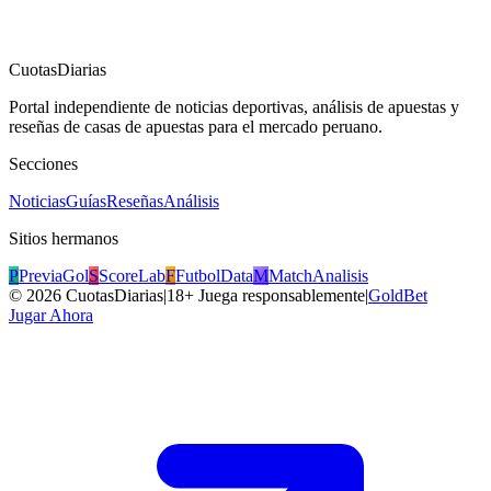
CuotasDiarias
Portal independiente de noticias deportivas, análisis de apuestas y
reseñas de casas de apuestas para el mercado peruano.
Secciones
Noticias
Guías
Reseñas
Análisis
Sitios hermanos
P
PreviaGol
S
ScoreLab
F
FutbolData
M
MatchAnalisis
©
2026
CuotasDiarias
|
18+ Juega responsablemente
|
GoldBet
Jugar Ahora