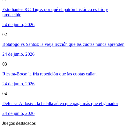
Estudiantes RC-Tigre: por qué el patrón histórico es frío y
predecible
24 de junio, 2026
02
Botafogo vs Santos: la vieja lección que las cuotas nunca aprenden
24 de junio, 2026
03
Riestra-Boca: la fría repetición que las cuotas callan
24 de junio, 2026
04
Defensa-Aldosivi: la batalla aérea que paga más que el ganador
24 de junio, 2026
Juegos destacados