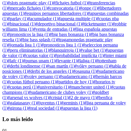
(
1
)
#
slots pragmatic play
(
1
)
#
fichajes futbol
(
1
)
#
transferencias
(
1
)
#
mercado fichajes
(
1
)
#
convocatoria
(
1
)
#
onpe
(
1
)
#
libertadores
apuestas
(
1
)
#
equipos peruanos libertadores
(
1
)
#
apuestas combinadas
(
1
)
#
parlay
(
1
)
#
acumulador
(
1
)
#
apuesta multiple
(
1
)
#
cuotas nba
(
1
)
#
binacional
(
1
)
#
deportivo binacional
(
1
)
#
ticketmaster
(
1
)
#
robbie
williams lima
(
1
)
#
venta de entradas
(
1
)
#
liga española apuestas
(
1
)
#
pronosticos la liga
(
1
)
#
big bass bonanza
(
1
)
#
big bass bonanza
reseña
(
1
)
#
big bass splash
(
1
)
#
tragamonedas pragmatic play
(
1
)
#
jornada liga 1
(
1
)
#
pronosticos liga 1
(
1
)
#
seleccion peruana
(
1
)
#
peru eliminatorias
(
1
)
#
blanquirroja
(
1
)
#
value bet
(
1
)
#
apuestas
de valor
(
1
)
#
cuotas valor
(
1
)
#
probabilidad implícita
(
1
)
#
inter miami
(
1
)
#
lafc
(
1
)
#
pumas unam
(
1
)
#
levante
(
1
)
#
laliga
(
1
)
#
tottenham
(
1
)
#
derbi londinense
(
1
)
#
san martín
(
1
)
#
vóley peruano
(
1
)
#
tabla de
posiciones
(
1
)
#
derbi de los angeles
(
1
)
#
osasuna
(
1
)
#
sudamericano
de voley
(
1
)
#
voley peruano
(
1
)
#
sudamericano
(
1
)
#
hernán barcos
(
1
)
#
cuotas fútbol peruano
(
1
)
#
partidos de hoy
(
1
)
#
horarios tv
(
1
)
#
cuotas perú
(
1
)
#
universitario
(
1
)
#
manchester united
(
1
)
#
cuotas
champions
(
1
)
#
sudamericano de clubes voley
(
1
)
#
goldbet
(
1
)
#
arsenal vs wolves
(
1
)
#
cristal
(
1
)
#
2 de mayo
(
1
)
#
benfica
(
1
)
#
galatasaray
(
1
)
#
juventus
(
1
)
#
geminis
(
1
)
#
liga peruana de voley
(
1
)
#
girona
(
1
)
#
real sociedad
(
1
)
#
apuestas la liga
(
1
)
Lo más leído
01