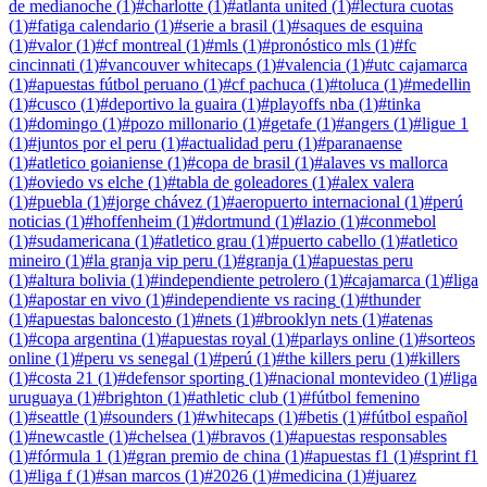
de medianoche
(
1
)
#
charlotte
(
1
)
#
atlanta united
(
1
)
#
lectura cuotas
(
1
)
#
fatiga calendario
(
1
)
#
serie a brasil
(
1
)
#
saques de esquina
(
1
)
#
valor
(
1
)
#
cf montreal
(
1
)
#
mls
(
1
)
#
pronóstico mls
(
1
)
#
fc
cincinnati
(
1
)
#
vancouver whitecaps
(
1
)
#
valencia
(
1
)
#
utc cajamarca
(
1
)
#
apuestas fútbol peruano
(
1
)
#
cf pachuca
(
1
)
#
toluca
(
1
)
#
medellin
(
1
)
#
cusco
(
1
)
#
deportivo la guaira
(
1
)
#
playoffs nba
(
1
)
#
tinka
(
1
)
#
domingo
(
1
)
#
pozo millonario
(
1
)
#
getafe
(
1
)
#
angers
(
1
)
#
ligue 1
(
1
)
#
juntos por el peru
(
1
)
#
actualidad peru
(
1
)
#
paranaense
(
1
)
#
atletico goianiense
(
1
)
#
copa de brasil
(
1
)
#
alaves vs mallorca
(
1
)
#
oviedo vs elche
(
1
)
#
tabla de goleadores
(
1
)
#
alex valera
(
1
)
#
puebla
(
1
)
#
jorge chávez
(
1
)
#
aeropuerto internacional
(
1
)
#
perú
noticias
(
1
)
#
hoffenheim
(
1
)
#
dortmund
(
1
)
#
lazio
(
1
)
#
conmebol
(
1
)
#
sudamericana
(
1
)
#
atletico grau
(
1
)
#
puerto cabello
(
1
)
#
atletico
mineiro
(
1
)
#
la granja vip peru
(
1
)
#
granja
(
1
)
#
apuestas peru
(
1
)
#
altura bolivia
(
1
)
#
independiente petrolero
(
1
)
#
cajamarca
(
1
)
#
liga
(
1
)
#
apostar en vivo
(
1
)
#
independiente vs racing
(
1
)
#
thunder
(
1
)
#
apuestas baloncesto
(
1
)
#
nets
(
1
)
#
brooklyn nets
(
1
)
#
atenas
(
1
)
#
copa argentina
(
1
)
#
apuestas royal
(
1
)
#
parlays online
(
1
)
#
sorteos
online
(
1
)
#
peru vs senegal
(
1
)
#
perú
(
1
)
#
the killers peru
(
1
)
#
killers
(
1
)
#
costa 21
(
1
)
#
defensor sporting
(
1
)
#
nacional montevideo
(
1
)
#
liga
uruguaya
(
1
)
#
brighton
(
1
)
#
athletic club
(
1
)
#
fútbol femenino
(
1
)
#
seattle
(
1
)
#
sounders
(
1
)
#
whitecaps
(
1
)
#
betis
(
1
)
#
fútbol español
(
1
)
#
newcastle
(
1
)
#
chelsea
(
1
)
#
bravos
(
1
)
#
apuestas responsables
(
1
)
#
fórmula 1
(
1
)
#
gran premio de china
(
1
)
#
apuestas f1
(
1
)
#
sprint f1
(
1
)
#
liga f
(
1
)
#
san marcos
(
1
)
#
2026
(
1
)
#
medicina
(
1
)
#
juarez