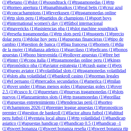
(
1
)
#
betano
(
1
)
#
slot
(
1
)
#
soundtrack
(
1
)
#
tragamonedas
(
1
)
#
rtp
(
1
)
#
torneo apertura
(
1
)
#
panathinaikos
(
1
)
#
real betis
(
1
)
#
cruz azul
(
1
)
#
concachampions
(
1
)
#
leverkusen
(
1
)
#
tragamonedas online
(
1
)
#
rtp slots peru
(
1
)
#
partidos de champions
(
1
)
#
sport boys
(
1
)
#
international women's day
(
1
)
#
fútbol internacional
(
1
)
#
mavericks
(
1
)
#
asistencias nba
(
1
)
#
slot machine soundtrack
(
1
)
#
reseña tragamonedas
(
1
)
#
rtp slots perú
(
1
)
#
nuggets
(
1
)
#
precio
dolar peru
(
1
)
#
dolar hoy peru
(
1
)
#
apuestas financieras
(
1
)
#
tipo de
cambio
(
1
)
#
gestion de banca
(
1
)
#
liga francesa
(
1
)
#
hornets
(
1
)
#
dia
de la mujer
(
1
)
#
alianza atletico
(
1
)
#
garcilaso
(
1
)
#
pelicans
(
1
)
#
bonos
apuestas
(
1
)
#
bono bienvenida
(
1
)
#
rollover apuestas
(
1
)
#
free bet
(
1
)
#
inter
(
1
)
#
copa italia
(
1
)
#
tragamonedas online peru
(
1
)
#
kings
(
1
)
#
pronóstico nba
(
1
)
#
aviator estrategia
(
1
)
#
crash game
(
1
)
#
jetx
(
1
)
#
juego aviator
(
1
)
#
volatilidad slots
(
1
)
#
tragamonedas volatilidad
(
1
)
#
slots alta volatilidad
(
1
)
#
bankroll casino
(
1
)
#
normas legales
(
1
)
#
el peruano
(
1
)
#
mercados secundarios
(
1
)
#
america
(
1
)
#
milan
(
1
)
#
over under
(
1
)
#
mas menos goles
(
1
)
#
apuestas goles
(
1
)
#
over
2.5
(
1
)
#
cusco fc
(
1
)
#
queretaro
(
1
)
#
nuevas tragamonedas
(
1
)
#
slots
nuevos
(
1
)
#
lanzamientos slots
(
1
)
#
rtp tragamonedas
(
1
)
#
gorillaz
(
1
)
#
apuestas entretenimiento
(
1
)
#
tendencias perú
(
1
)
#
sorteo
(
1
)
#
champions 2026
(
1
)
#
premier league apuestas
(
1
)
#
pronosticos
premier
(
1
)
#
gestion de bankroll
(
1
)
#
factor altura futbol
(
1
)
#
altitud
peru futbol
(
1
)
#
ventaja local altura
(
1
)
#
rtp volatilidad
(
1
)
#
handicap
asiatico
(
1
)
#
apuestas handicap
(
1
)
#
handicap 0.5
(
1
)
#
handicap -1
(
1
)
#
sweet bonanza
(
1
)
#
sweet bonanza reseña
(
1
)
#
sweet bonanza rtp