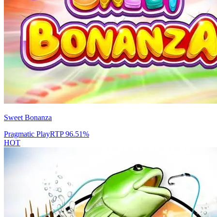
Sweet Bonanza
Pragmatic Play
RTP
96.51
%
HOT