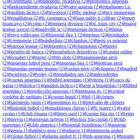
(
2
)
#
corinthians
(
2
)
#
independ. rivadavia
(
2
)
#
pronóstico apuestas
(
2
)
#
independiente rivadavia
(
2
)
#
valor apuesta
(
2
)
#
estudiantes l.p.
(
2
)
#
análisis táctico
(
2
)
#
liverpool
(
2
)
#
fbc melgar
(
2
)
#
ucv moquegua
(
2
)
#
estadísticas
(
2
)
#
fc cajamarca
(
2
)
#
juan pablo ii college
(
2
)
#
sport
huancayo
(
2
)
#
como
(
2
)
#
primera division
(
2
)
#
st. louis city
(
2
)
#
major
league soccer
(
2
)
#
nashville sc
(
2
)
#
apuestas tácticas
(
2
)
#
lanus
(
2
)
#
rayo vallecano
(
2
)
#
historial liga 1
(
2
)
#
melgar
(
2
)
#
resultados
(
2
)
#
cremonese
(
2
)
#
bundesliga
(
2
)
#
chankas
(
2
)
#
perú vs senegal
(
2
)
#
europa league
(
2
)
#
deportivo
(
2
)
#
champions
(
2
)
#
tigres
(
2
)
#
gestión de banca
(
2
)
#
pronósticos deportivos
(
2
)
#
casino online
(
2
)
#
ecuabet
(
2
)
#
mujer
(
2
)
#
rtp slots
(
2
)
#
tragamonedas peru
(
2
)
#
apuestas futbol peru
(
2
)
#
apuestas liga 1
(
2
)
#
noticias perú
(
2
)
#
apuestas premier league
(
2
)
#
cuotas peru
(
2
)
#
clippers
(
2
)
#
madrid
(
2
)
#
warriors
(
2
)
#
voley
(
2
)
#
resultados uni
(
2
)
#
antecedentes
(
1
)
#
cuotas apuestas
(
1
)
#
futbol argentino
(
1
)
#
vitoria
(
1
)
#
vasco da
gama
(
1
)
#
táctica
(
1
)
#
analisis táctico
(
1
)
#
serie a brasileirao
(
1
)
#
fútbol
argentino
(
1
)
#
predicción apuestas
(
1
)
#
gimnasia m.
(
1
)
#
central
cordoba de santiago
(
1
)
#
cuotas brasil
(
1
)
#
lpf
(
1
)
#
córners
(
1
)
#
sarmiento junin
(
1
)
#
argentinos jrs
(
1
)
#
mercado de córners
(
1
)
#
historial futbol
(
1
)
#
guadalajara chivas
(
1
)
#
fc juarez
(
1
)
#
valor
cuotas
(
1
)
#
club tijuana
(
1
)
#
tigres uanl
(
1
)
#
cuotas liga mx
(
1
)
#
remo
(
1
)
#
previa
(
1
)
#
apuestas tarjetas
(
1
)
#
lectura fría cuotas
(
1
)
#
club
queretaro
(
1
)
#
club america
(
1
)
#
historial brasileirao
(
1
)
#
apuesta
(
1
)
#
genoa
(
1
)
#
atlético grau
(
1
)
#
udinese
(
1
)
#
minnesota united
(
1
)
#
cuotas futbol
(
1
)
#
atlanta united fc
(
1
)
#
mls apuestas
(
1
)
#
horario