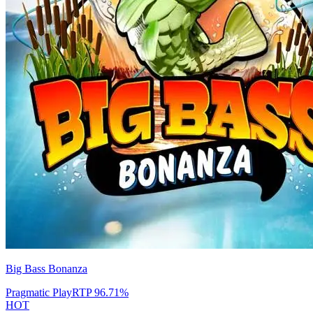
Big Bass Bonanza
Pragmatic Play
RTP
96.71
%
HOT