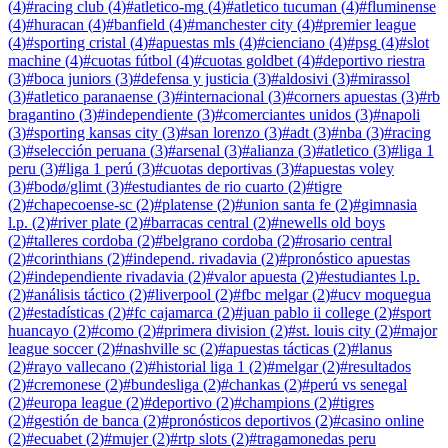
(
4
)
#
racing club
(
4
)
#
atletico-mg
(
4
)
#
atletico tucuman
(
4
)
#
fluminense
(
4
)
#
huracan
(
4
)
#
banfield
(
4
)
#
manchester city
(
4
)
#
premier league
(
4
)
#
sporting cristal
(
4
)
#
apuestas mls
(
4
)
#
cienciano
(
4
)
#
psg
(
4
)
#
slot
machine
(
4
)
#
cuotas fútbol
(
4
)
#
cuotas goldbet
(
4
)
#
deportivo riestra
(
3
)
#
boca juniors
(
3
)
#
defensa y justicia
(
3
)
#
aldosivi
(
3
)
#
mirassol
(
3
)
#
atletico paranaense
(
3
)
#
internacional
(
3
)
#
corners apuestas
(
3
)
#
rb
bragantino
(
3
)
#
independiente
(
3
)
#
comerciantes unidos
(
3
)
#
napoli
(
3
)
#
sporting kansas city
(
3
)
#
san lorenzo
(
3
)
#
adt
(
3
)
#
nba
(
3
)
#
racing
(
3
)
#
selección peruana
(
3
)
#
arsenal
(
3
)
#
alianza
(
3
)
#
atletico
(
3
)
#
liga 1
peru
(
3
)
#
liga 1 perú
(
3
)
#
cuotas deportivas
(
3
)
#
apuestas voley
(
3
)
#
bodø/glimt
(
3
)
#
estudiantes de rio cuarto
(
2
)
#
tigre
(
2
)
#
chapecoense-sc
(
2
)
#
platense
(
2
)
#
union santa fe
(
2
)
#
gimnasia
l.p.
(
2
)
#
river plate
(
2
)
#
barracas central
(
2
)
#
newells old boys
(
2
)
#
talleres cordoba
(
2
)
#
belgrano cordoba
(
2
)
#
rosario central
(
2
)
#
corinthians
(
2
)
#
independ. rivadavia
(
2
)
#
pronóstico apuestas
(
2
)
#
independiente rivadavia
(
2
)
#
valor apuesta
(
2
)
#
estudiantes l.p.
(
2
)
#
análisis táctico
(
2
)
#
liverpool
(
2
)
#
fbc melgar
(
2
)
#
ucv moquegua
(
2
)
#
estadísticas
(
2
)
#
fc cajamarca
(
2
)
#
juan pablo ii college
(
2
)
#
sport
huancayo
(
2
)
#
como
(
2
)
#
primera division
(
2
)
#
st. louis city
(
2
)
#
major
league soccer
(
2
)
#
nashville sc
(
2
)
#
apuestas tácticas
(
2
)
#
lanus
(
2
)
#
rayo vallecano
(
2
)
#
historial liga 1
(
2
)
#
melgar
(
2
)
#
resultados
(
2
)
#
cremonese
(
2
)
#
bundesliga
(
2
)
#
chankas
(
2
)
#
perú vs senegal
(
2
)
#
europa league
(
2
)
#
deportivo
(
2
)
#
champions
(
2
)
#
tigres
(
2
)
#
gestión de banca
(
2
)
#
pronósticos deportivos
(
2
)
#
casino online
(
2
)
#
ecuabet
(
2
)
#
mujer
(
2
)
#
rtp slots
(
2
)
#
tragamonedas peru