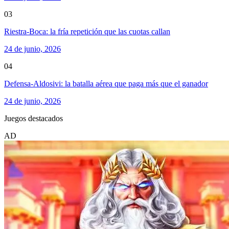
03
Riestra-Boca: la fría repetición que las cuotas callan
24 de junio, 2026
04
Defensa-Aldosivi: la batalla aérea que paga más que el ganador
24 de junio, 2026
Juegos destacados
AD