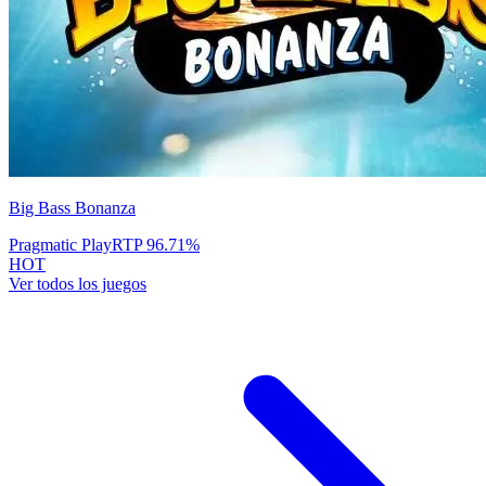
Big Bass Bonanza
Pragmatic Play
RTP
96.71
%
HOT
Ver todos los juegos