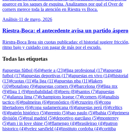
aparece en los saques de esquina. Analizamos por qué el Over de
corners merece toda la atención en Riestra vs Boca.
Análisis
·
11 de mayo, 2026
Riestra-Boca: el antecedente avisa un partido áspero
Riestra-Boca llega sin cuotas publicadas: el historial sugiere fricción,
ritmo bajo y cuidado con pagar de más por el escudo.
Todas las etiquetas
#
apuestas fútbol
(
64
)
#
serie a
(
23
)
#
liga profesional
(
17
)
#
apuestas
futbol
(
17
)
#
apuestas deportivas
(
17
)
#
apuestas en vivo
(
14
)
#
historial
(
13
)
#
cuotas
(
11
)
#
la liga
(
11
)
#
apuestas nba
(
11
)
#
lakers
(
10
)
#
botafogo
(
9
)
#
apuestas corners
(
9
)
#
barcelona
(
9
)
#
liga mx
(
9
)
#
liga 1
(
9
)
#
probabilidad
(
8
)
#
peru
(
8
)
#
santos
(
7
)
#
apuestas
(
7
)
#
alianza lima
(
7
)
#
champions league
(
7
)
#
corners
(
6
)
#
analisis
tactico
(
6
)
#
palmeiras
(
6
)
#
pronóstico
(
6
)
#
cruzeiro
(
6
)
#
copa
libertadores
(
6
)
#
copa sudamericana
(
6
)
#
apuestas perú
(
6
)
#
celtics
(
6
)
#
patrón histórico
(
5
)
#
gremio
(
5
)
#
sao paulo
(
5
)
#
bahia
(
5
)
#
primera
división
(
5
)
#
real madrid
(
5
)
#
deportivo garcilaso
(
5
)
#
monterrey
(
5
)
#
am i in love shine
(
5
)
#
flamengo
(
4
)
#
brasileirao
(
4
)
#
patron
historico
(
4
)
#
velez sarsfield
(
4
)
#
instituto cordoba
(
4
)
#
coritiba