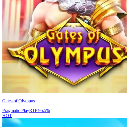
Gates of Olympus
Pragmatic Play
RTP
96.5
%
HOT