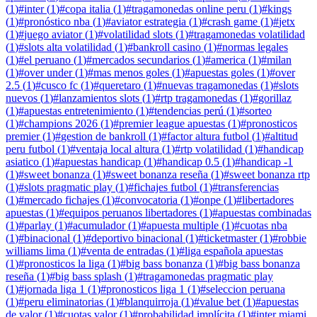
(
1
)
#
inter
(
1
)
#
copa italia
(
1
)
#
tragamonedas online peru
(
1
)
#
kings
(
1
)
#
pronóstico nba
(
1
)
#
aviator estrategia
(
1
)
#
crash game
(
1
)
#
jetx
(
1
)
#
juego aviator
(
1
)
#
volatilidad slots
(
1
)
#
tragamonedas volatilidad
(
1
)
#
slots alta volatilidad
(
1
)
#
bankroll casino
(
1
)
#
normas legales
(
1
)
#
el peruano
(
1
)
#
mercados secundarios
(
1
)
#
america
(
1
)
#
milan
(
1
)
#
over under
(
1
)
#
mas menos goles
(
1
)
#
apuestas goles
(
1
)
#
over
2.5
(
1
)
#
cusco fc
(
1
)
#
queretaro
(
1
)
#
nuevas tragamonedas
(
1
)
#
slots
nuevos
(
1
)
#
lanzamientos slots
(
1
)
#
rtp tragamonedas
(
1
)
#
gorillaz
(
1
)
#
apuestas entretenimiento
(
1
)
#
tendencias perú
(
1
)
#
sorteo
(
1
)
#
champions 2026
(
1
)
#
premier league apuestas
(
1
)
#
pronosticos
premier
(
1
)
#
gestion de bankroll
(
1
)
#
factor altura futbol
(
1
)
#
altitud
peru futbol
(
1
)
#
ventaja local altura
(
1
)
#
rtp volatilidad
(
1
)
#
handicap
asiatico
(
1
)
#
apuestas handicap
(
1
)
#
handicap 0.5
(
1
)
#
handicap -1
(
1
)
#
sweet bonanza
(
1
)
#
sweet bonanza reseña
(
1
)
#
sweet bonanza rtp
(
1
)
#
slots pragmatic play
(
1
)
#
fichajes futbol
(
1
)
#
transferencias
(
1
)
#
mercado fichajes
(
1
)
#
convocatoria
(
1
)
#
onpe
(
1
)
#
libertadores
apuestas
(
1
)
#
equipos peruanos libertadores
(
1
)
#
apuestas combinadas
(
1
)
#
parlay
(
1
)
#
acumulador
(
1
)
#
apuesta multiple
(
1
)
#
cuotas nba
(
1
)
#
binacional
(
1
)
#
deportivo binacional
(
1
)
#
ticketmaster
(
1
)
#
robbie
williams lima
(
1
)
#
venta de entradas
(
1
)
#
liga española apuestas
(
1
)
#
pronosticos la liga
(
1
)
#
big bass bonanza
(
1
)
#
big bass bonanza
reseña
(
1
)
#
big bass splash
(
1
)
#
tragamonedas pragmatic play
(
1
)
#
jornada liga 1
(
1
)
#
pronosticos liga 1
(
1
)
#
seleccion peruana
(
1
)
#
peru eliminatorias
(
1
)
#
blanquirroja
(
1
)
#
value bet
(
1
)
#
apuestas
de valor
(
1
)
#
cuotas valor
(
1
)
#
probabilidad implícita
(
1
)
#
inter miami