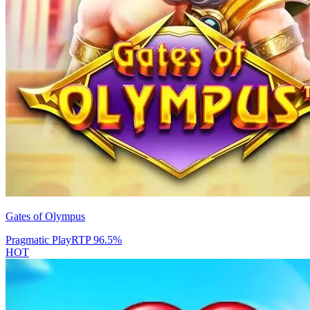
Gates of Olympus
Pragmatic Play
RTP
96.5
%
HOT