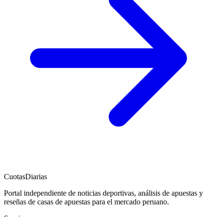
CuotasDiarias
Portal independiente de noticias deportivas, análisis de apuestas y
reseñas de casas de apuestas para el mercado peruano.