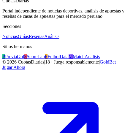
CuotasDiarias
Portal independiente de noticias deportivas, análisis de apuestas y
reseñas de casas de apuestas para el mercado peruano.
Secciones
Noticias
Guías
Reseñas
Análisis
Sitios hermanos
P
PreviaGol
S
ScoreLab
F
FutbolData
M
MatchAnalisis
©
2026
CuotasDiarias
|
18+ Juega responsablemente
|
GoldBet
Jugar Ahora