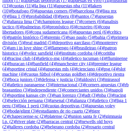
futbol
(
17
)
#
apuestas deportivas
(
17
)
#
apuestas en vivo
(
14
)
#
historial
(
13
)
#
cuotas
(
11
)
#
la liga
(
11
)
#
apuestas nba
(
11
)
#
lakers
(
10
)
#
botafogo
(
9
)
#
apuestas corners
(
9
)
#
barcelona
(
9
)
#
liga mx
(
9
)
#
liga 1
(
9
)
#
probabilidad
(
8
)
#
peru
(
8
)
#
santos
(
7
)
#
apuestas
(
7
)
#
alianza lima
(
7
)
#
champions league
(
7
)
#
corners
(
6
)
#
analisis
tactico
(
6
)
#
palmeiras
(
6
)
#
pronóstico
(
6
)
#
cruzeiro
(
6
)
#
copa
libertadores
(
6
)
#
copa sudamericana
(
6
)
#
apuestas perú
(
6
)
#
celtics
(
6
)
#
patrón histórico
(
5
)
#
gremio
(
5
)
#
sao paulo
(
5
)
#
bahia
(
5
)
#
primera
división
(
5
)
#
real madrid
(
5
)
#
deportivo garcilaso
(
5
)
#
monterrey
(
5
)
#
am i in love shine
(
5
)
#
flamengo
(
4
)
#
brasileirao
(
4
)
#
patron
historico
(
4
)
#
velez sarsfield
(
4
)
#
instituto cordoba
(
4
)
#
coritiba
(
4
)
#
racing club
(
4
)
#
atletico-mg
(
4
)
#
atletico tucuman
(
4
)
#
fluminense
(
4
)
#
huracan
(
4
)
#
banfield
(
4
)
#
manchester city
(
4
)
#
premier league
(
4
)
#
sporting cristal
(
4
)
#
apuestas mls
(
4
)
#
cienciano
(
4
)
#
psg
(
4
)
#
slot
machine
(
4
)
#
cuotas fútbol
(
4
)
#
cuotas goldbet
(
4
)
#
deportivo riestra
(
3
)
#
boca juniors
(
3
)
#
defensa y justicia
(
3
)
#
aldosivi
(
3
)
#
mirassol
(
3
)
#
atletico paranaense
(
3
)
#
internacional
(
3
)
#
corners apuestas
(
3
)
#
rb
bragantino
(
3
)
#
independiente
(
3
)
#
comerciantes unidos
(
3
)
#
napoli
(
3
)
#
sporting kansas city
(
3
)
#
san lorenzo
(
3
)
#
adt
(
3
)
#
nba
(
3
)
#
racing
(
3
)
#
selección peruana
(
3
)
#
arsenal
(
3
)
#
alianza
(
3
)
#
atletico
(
3
)
#
liga 1
peru
(
3
)
#
liga 1 perú
(
3
)
#
cuotas deportivas
(
3
)
#
apuestas voley
(
3
)
#
bodø/glimt
(
3
)
#
estudiantes de rio cuarto
(
2
)
#
tigre
(
2
)
#
chapecoense-sc
(
2
)
#
platense
(
2
)
#
union santa fe
(
2
)
#
gimnasia
l.p.
(
2
)
#
river plate
(
2
)
#
barracas central
(
2
)
#
newells old boys
(
2
)
#
talleres cordoba
(
2
)
#
belgrano cordoba
(
2
)
#
rosario central