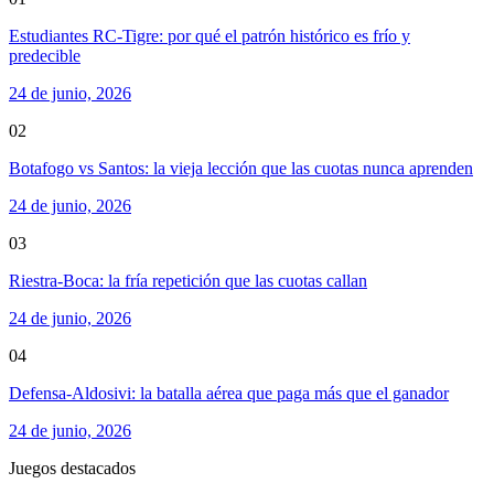
Estudiantes RC-Tigre: por qué el patrón histórico es frío y
predecible
24 de junio, 2026
02
Botafogo vs Santos: la vieja lección que las cuotas nunca aprenden
24 de junio, 2026
03
Riestra-Boca: la fría repetición que las cuotas callan
24 de junio, 2026
04
Defensa-Aldosivi: la batalla aérea que paga más que el ganador
24 de junio, 2026
Juegos destacados