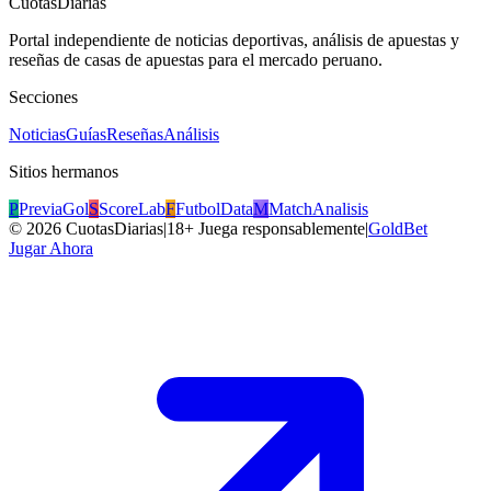
CuotasDiarias
Portal independiente de noticias deportivas, análisis de apuestas y
reseñas de casas de apuestas para el mercado peruano.
Secciones
Noticias
Guías
Reseñas
Análisis
Sitios hermanos
P
PreviaGol
S
ScoreLab
F
FutbolData
M
MatchAnalisis
©
2026
CuotasDiarias
|
18+ Juega responsablemente
|
GoldBet
Jugar Ahora