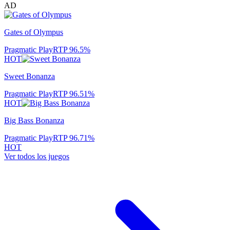
AD
Gates of Olympus
Pragmatic Play
RTP
96.5
%
HOT
Sweet Bonanza
Pragmatic Play
RTP
96.51
%
HOT
Big Bass Bonanza
Pragmatic Play
RTP
96.71
%
HOT
Ver todos los juegos