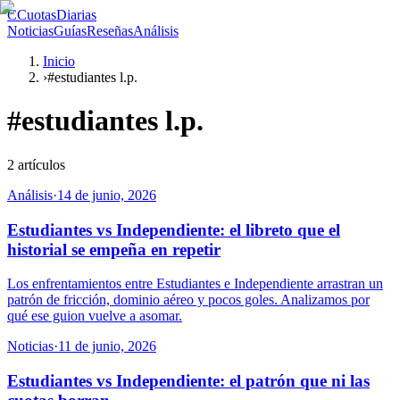
C
CuotasDiarias
Noticias
Guías
Reseñas
Análisis
Inicio
›
#estudiantes l.p.
#
estudiantes l.p.
2
artículos
Análisis
·
14 de junio, 2026
Estudiantes vs Independiente: el libreto que el
historial se empeña en repetir
Los enfrentamientos entre Estudiantes e Independiente arrastran un
patrón de fricción, dominio aéreo y pocos goles. Analizamos por
qué ese guion vuelve a asomar.
Noticias
·
11 de junio, 2026
Estudiantes vs Independiente: el patrón que ni las