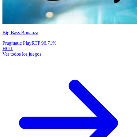
Big Bass Bonanza
Pragmatic Play
RTP
96.71
%
HOT
Ver todos los juegos