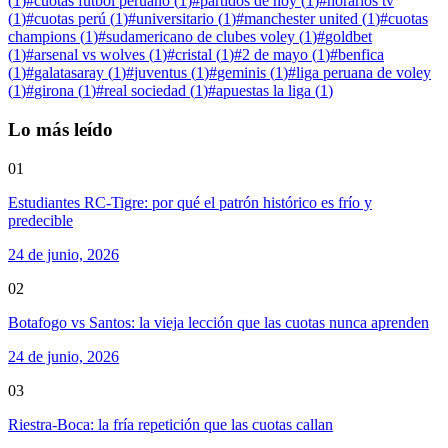
(
1
)
#
cuotas fútbol peruano
(
1
)
#
partidos de hoy
(
1
)
#
horarios tv
(
1
)
#
cuotas perú
(
1
)
#
universitario
(
1
)
#
manchester united
(
1
)
#
cuotas
champions
(
1
)
#
sudamericano de clubes voley
(
1
)
#
goldbet
(
1
)
#
arsenal vs wolves
(
1
)
#
cristal
(
1
)
#
2 de mayo
(
1
)
#
benfica
(
1
)
#
galatasaray
(
1
)
#
juventus
(
1
)
#
geminis
(
1
)
#
liga peruana de voley
(
1
)
#
girona
(
1
)
#
real sociedad
(
1
)
#
apuestas la liga
(
1
)
Lo más leído
01
Estudiantes RC-Tigre: por qué el patrón histórico es frío y
predecible
24 de junio, 2026
02
Botafogo vs Santos: la vieja lección que las cuotas nunca aprenden
24 de junio, 2026
03
Riestra-Boca: la fría repetición que las cuotas callan