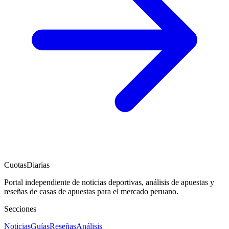
CuotasDiarias
Portal independiente de noticias deportivas, análisis de apuestas y
reseñas de casas de apuestas para el mercado peruano.
Secciones
Noticias
Guías
Reseñas
Análisis