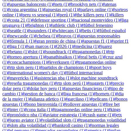
(
1
)
#
apuestas baloncesto
(
1
)
#
nets
(
1
)
#
brooklyn nets
(
1
)
#
atenas
(
1
)
#
copa argentina
(
1
)
#
apuestas royal
(
1
)
#
parlays online
(
1
)
#
sorteos
online
(
1
)
#
peru vs senegal
(
1
)
#
perú
(
1
)
#
the killers peru
(
1
)
#
killers
(
1
)
#
costa 21
(
1
)
#
defensor sporting
(
1
)
#
nacional montevideo
(
1
)
#
liga
uruguaya
(
1
)
#
brighton
(
1
)
#
athletic club
(
1
)
#
fútbol femenino
(
1
)
#
seattle
(
1
)
#
sounders
(
1
)
#
whitecaps
(
1
)
#
betis
(
1
)
#
fútbol español
(
1
)
#
newcastle
(
1
)
#
chelsea
(
1
)
#
bravos
(
1
)
#
apuestas responsables
(
1
)
#
fórmula 1
(
1
)
#
gran premio de china
(
1
)
#
apuestas f1
(
1
)
#
sprint f1
(
1
)
#
liga f
(
1
)
#
san marcos
(
1
)
#
2026
(
1
)
#
medicina
(
1
)
#
juarez
(
1
)
#
betano
(
1
)
#
slot
(
1
)
#
soundtrack
(
1
)
#
tragamonedas
(
1
)
#
rtp
(
1
)
#
torneo apertura
(
1
)
#
panathinaikos
(
1
)
#
real betis
(
1
)
#
cruz azul
(
1
)
#
concachampions
(
1
)
#
leverkusen
(
1
)
#
tragamonedas online
(
1
)
#
rtp slots peru
(
1
)
#
partidos de champions
(
1
)
#
sport boys
(
1
)
#
international women's day
(
1
)
#
fútbol internacional
(
1
)
#
mavericks
(
1
)
#
asistencias nba
(
1
)
#
slot machine soundtrack
(
1
)
#
reseña tragamonedas
(
1
)
#
rtp slots perú
(
1
)
#
nuggets
(
1
)
#
precio
dolar peru
(
1
)
#
dolar hoy peru
(
1
)
#
apuestas financieras
(
1
)
#
tipo de
cambio
(
1
)
#
gestion de banca
(
1
)
#
liga francesa
(
1
)
#
hornets
(
1
)
#
dia
de la mujer
(
1
)
#
alianza atletico
(
1
)
#
garcilaso
(
1
)
#
pelicans
(
1
)
#
bonos
apuestas
(
1
)
#
bono bienvenida
(
1
)
#
rollover apuestas
(
1
)
#
free bet
(
1
)
#
inter
(
1
)
#
copa italia
(
1
)
#
tragamonedas online peru
(
1
)
#
kings
(
1
)
#
pronóstico nba
(
1
)
#
aviator estrategia
(
1
)
#
crash game
(
1
)
#
jetx
(
1
)
#
juego aviator
(
1
)
#
volatilidad slots
(
1
)
#
tragamonedas volatilidad
(
1
)
#
slots alta volatilidad
(
1
)
#
bankroll casino
(
1
)
#
normas legales
(
1
)
#
el peruano
(
1
)
#
mercados secundarios
(
1
)
#
america
(
1
)
#
milan