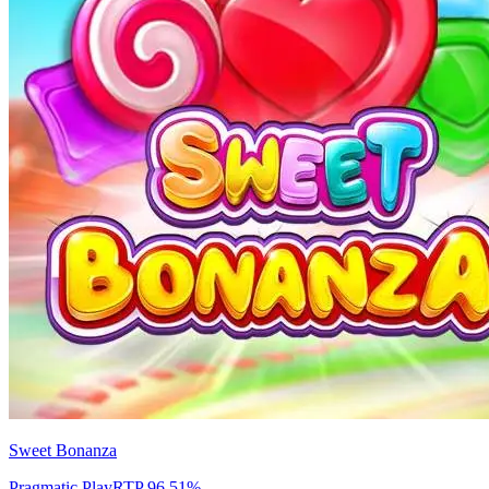
Sweet Bonanza
Pragmatic Play
RTP
96.51
%