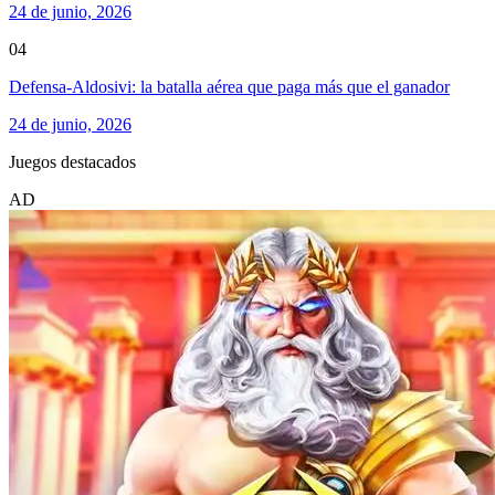
24 de junio, 2026
04
Defensa-Aldosivi: la batalla aérea que paga más que el ganador
24 de junio, 2026
Juegos destacados
AD