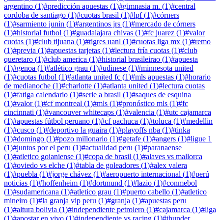
argentino
(
1
)
#
predicción apuestas
(
1
)
#
gimnasia m.
(
1
)
#
central
cordoba de santiago
(
1
)
#
cuotas brasil
(
1
)
#
lpf
(
1
)
#
córners
(
1
)
#
sarmiento junin
(
1
)
#
argentinos jrs
(
1
)
#
mercado de córners
(
1
)
#
historial futbol
(
1
)
#
guadalajara chivas
(
1
)
#
fc juarez
(
1
)
#
valor
cuotas
(
1
)
#
club tijuana
(
1
)
#
tigres uanl
(
1
)
#
cuotas liga mx
(
1
)
#
remo
(
1
)
#
previa
(
1
)
#
apuestas tarjetas
(
1
)
#
lectura fría cuotas
(
1
)
#
club
queretaro
(
1
)
#
club america
(
1
)
#
historial brasileirao
(
1
)
#
apuesta
(
1
)
#
genoa
(
1
)
#
atlético grau
(
1
)
#
udinese
(
1
)
#
minnesota united
(
1
)
#
cuotas futbol
(
1
)
#
atlanta united fc
(
1
)
#
mls apuestas
(
1
)
#
horario
de medianoche
(
1
)
#
charlotte
(
1
)
#
atlanta united
(
1
)
#
lectura cuotas
(
1
)
#
fatiga calendario
(
1
)
#
serie a brasil
(
1
)
#
saques de esquina
(
1
)
#
valor
(
1
)
#
cf montreal
(
1
)
#
mls
(
1
)
#
pronóstico mls
(
1
)
#
fc
cincinnati
(
1
)
#
vancouver whitecaps
(
1
)
#
valencia
(
1
)
#
utc cajamarca
(
1
)
#
apuestas fútbol peruano
(
1
)
#
cf pachuca
(
1
)
#
toluca
(
1
)
#
medellin
(
1
)
#
cusco
(
1
)
#
deportivo la guaira
(
1
)
#
playoffs nba
(
1
)
#
tinka
(
1
)
#
domingo
(
1
)
#
pozo millonario
(
1
)
#
getafe
(
1
)
#
angers
(
1
)
#
ligue 1
(
1
)
#
juntos por el peru
(
1
)
#
actualidad peru
(
1
)
#
paranaense
(
1
)
#
atletico goianiense
(
1
)
#
copa de brasil
(
1
)
#
alaves vs mallorca
(
1
)
#
oviedo vs elche
(
1
)
#
tabla de goleadores
(
1
)
#
alex valera
(
1
)
#
puebla
(
1
)
#
jorge chávez
(
1
)
#
aeropuerto internacional
(
1
)
#
perú
noticias
(
1
)
#
hoffenheim
(
1
)
#
dortmund
(
1
)
#
lazio
(
1
)
#
conmebol
(
1
)
#
sudamericana
(
1
)
#
atletico grau
(
1
)
#
puerto cabello
(
1
)
#
atletico
mineiro
(
1
)
#
la granja vip peru
(
1
)
#
granja
(
1
)
#
apuestas peru
(
1
)
#
altura bolivia
(
1
)
#
independiente petrolero
(
1
)
#
cajamarca
(
1
)
#
liga
(
1
)
#
apostar en vivo
(
1
)
#
independiente vs racing
(
1
)
#
thunder