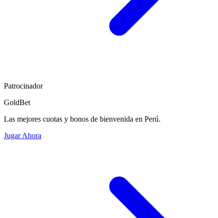
Patrocinador
GoldBet
Las mejores cuotas y bonos de bienvenida en Perú.
Jugar Ahora