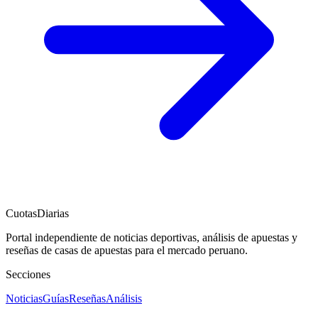
CuotasDiarias
Portal independiente de noticias deportivas, análisis de apuestas y
reseñas de casas de apuestas para el mercado peruano.
Secciones
Noticias
Guías
Reseñas
Análisis