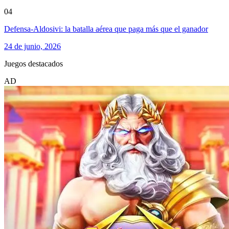
04
Defensa-Aldosivi: la batalla aérea que paga más que el ganador
24 de junio, 2026
Juegos destacados
AD