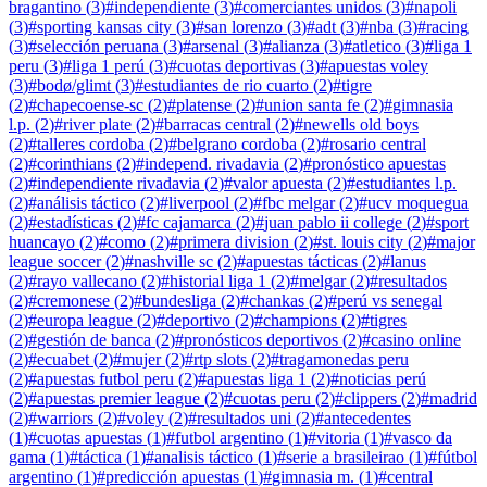
bragantino
(
3
)
#
independiente
(
3
)
#
comerciantes unidos
(
3
)
#
napoli
(
3
)
#
sporting kansas city
(
3
)
#
san lorenzo
(
3
)
#
adt
(
3
)
#
nba
(
3
)
#
racing
(
3
)
#
selección peruana
(
3
)
#
arsenal
(
3
)
#
alianza
(
3
)
#
atletico
(
3
)
#
liga 1
peru
(
3
)
#
liga 1 perú
(
3
)
#
cuotas deportivas
(
3
)
#
apuestas voley
(
3
)
#
bodø/glimt
(
3
)
#
estudiantes de rio cuarto
(
2
)
#
tigre
(
2
)
#
chapecoense-sc
(
2
)
#
platense
(
2
)
#
union santa fe
(
2
)
#
gimnasia
l.p.
(
2
)
#
river plate
(
2
)
#
barracas central
(
2
)
#
newells old boys
(
2
)
#
talleres cordoba
(
2
)
#
belgrano cordoba
(
2
)
#
rosario central
(
2
)
#
corinthians
(
2
)
#
independ. rivadavia
(
2
)
#
pronóstico apuestas
(
2
)
#
independiente rivadavia
(
2
)
#
valor apuesta
(
2
)
#
estudiantes l.p.
(
2
)
#
análisis táctico
(
2
)
#
liverpool
(
2
)
#
fbc melgar
(
2
)
#
ucv moquegua
(
2
)
#
estadísticas
(
2
)
#
fc cajamarca
(
2
)
#
juan pablo ii college
(
2
)
#
sport
huancayo
(
2
)
#
como
(
2
)
#
primera division
(
2
)
#
st. louis city
(
2
)
#
major
league soccer
(
2
)
#
nashville sc
(
2
)
#
apuestas tácticas
(
2
)
#
lanus
(
2
)
#
rayo vallecano
(
2
)
#
historial liga 1
(
2
)
#
melgar
(
2
)
#
resultados
(
2
)
#
cremonese
(
2
)
#
bundesliga
(
2
)
#
chankas
(
2
)
#
perú vs senegal
(
2
)
#
europa league
(
2
)
#
deportivo
(
2
)
#
champions
(
2
)
#
tigres
(
2
)
#
gestión de banca
(
2
)
#
pronósticos deportivos
(
2
)
#
casino online
(
2
)
#
ecuabet
(
2
)
#
mujer
(
2
)
#
rtp slots
(
2
)
#
tragamonedas peru
(
2
)
#
apuestas futbol peru
(
2
)
#
apuestas liga 1
(
2
)
#
noticias perú
(
2
)
#
apuestas premier league
(
2
)
#
cuotas peru
(
2
)
#
clippers
(
2
)
#
madrid
(
2
)
#
warriors
(
2
)
#
voley
(
2
)
#
resultados uni
(
2
)
#
antecedentes
(
1
)
#
cuotas apuestas
(
1
)
#
futbol argentino
(
1
)
#
vitoria
(
1
)
#
vasco da
gama
(
1
)
#
táctica
(
1
)
#
analisis táctico
(
1
)
#
serie a brasileirao
(
1
)
#
fútbol
argentino
(
1
)
#
predicción apuestas
(
1
)
#
gimnasia m.
(
1
)
#
central