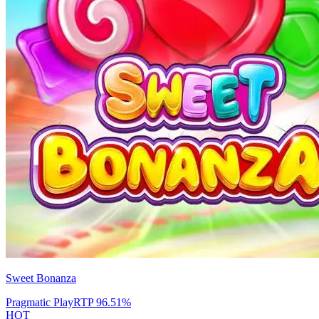
Sweet Bonanza
Pragmatic Play
RTP
96.51
%
HOT