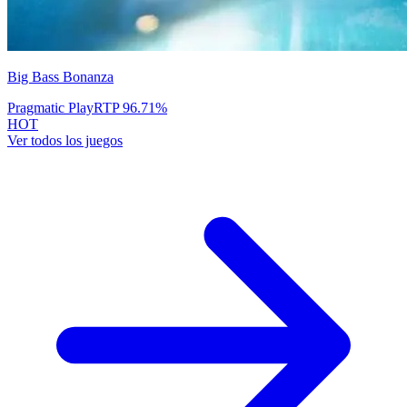
Big Bass Bonanza
Pragmatic Play
RTP
96.71
%
HOT
Ver todos los juegos