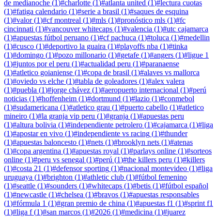
de medianoche
(
1
)
#
charlotte
(
1
)
#
atlanta united
(
1
)
#
lectura cuotas
(
1
)
#
fatiga calendario
(
1
)
#
serie a brasil
(
1
)
#
saques de esquina
(
1
)
#
valor
(
1
)
#
cf montreal
(
1
)
#
mls
(
1
)
#
pronóstico mls
(
1
)
#
fc
cincinnati
(
1
)
#
vancouver whitecaps
(
1
)
#
valencia
(
1
)
#
utc cajamarca
(
1
)
#
apuestas fútbol peruano
(
1
)
#
cf pachuca
(
1
)
#
toluca
(
1
)
#
medellin
(
1
)
#
cusco
(
1
)
#
deportivo la guaira
(
1
)
#
playoffs nba
(
1
)
#
tinka
(
1
)
#
domingo
(
1
)
#
pozo millonario
(
1
)
#
getafe
(
1
)
#
angers
(
1
)
#
ligue 1
(
1
)
#
juntos por el peru
(
1
)
#
actualidad peru
(
1
)
#
paranaense
(
1
)
#
atletico goianiense
(
1
)
#
copa de brasil
(
1
)
#
alaves vs mallorca
(
1
)
#
oviedo vs elche
(
1
)
#
tabla de goleadores
(
1
)
#
alex valera
(
1
)
#
puebla
(
1
)
#
jorge chávez
(
1
)
#
aeropuerto internacional
(
1
)
#
perú
noticias
(
1
)
#
hoffenheim
(
1
)
#
dortmund
(
1
)
#
lazio
(
1
)
#
conmebol
(
1
)
#
sudamericana
(
1
)
#
atletico grau
(
1
)
#
puerto cabello
(
1
)
#
atletico
mineiro
(
1
)
#
la granja vip peru
(
1
)
#
granja
(
1
)
#
apuestas peru
(
1
)
#
altura bolivia
(
1
)
#
independiente petrolero
(
1
)
#
cajamarca
(
1
)
#
liga
(
1
)
#
apostar en vivo
(
1
)
#
independiente vs racing
(
1
)
#
thunder
(
1
)
#
apuestas baloncesto
(
1
)
#
nets
(
1
)
#
brooklyn nets
(
1
)
#
atenas
(
1
)
#
copa argentina
(
1
)
#
apuestas royal
(
1
)
#
parlays online
(
1
)
#
sorteos
online
(
1
)
#
peru vs senegal
(
1
)
#
perú
(
1
)
#
the killers peru
(
1
)
#
killers
(
1
)
#
costa 21
(
1
)
#
defensor sporting
(
1
)
#
nacional montevideo
(
1
)
#
liga
uruguaya
(
1
)
#
brighton
(
1
)
#
athletic club
(
1
)
#
fútbol femenino
(
1
)
#
seattle
(
1
)
#
sounders
(
1
)
#
whitecaps
(
1
)
#
betis
(
1
)
#
fútbol español
(
1
)
#
newcastle
(
1
)
#
chelsea
(
1
)
#
bravos
(
1
)
#
apuestas responsables
(
1
)
#
fórmula 1
(
1
)
#
gran premio de china
(
1
)
#
apuestas f1
(
1
)
#
sprint f1
(
1
)
#
liga f
(
1
)
#
san marcos
(
1
)
#
2026
(
1
)
#
medicina
(
1
)
#
juarez