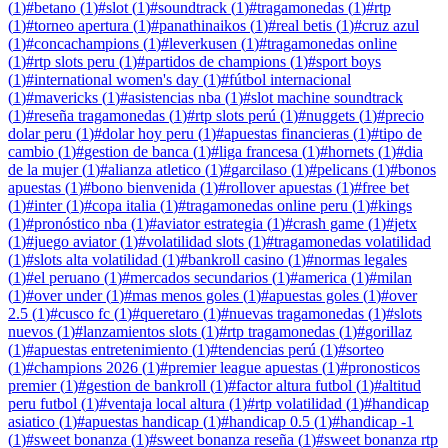
(
1
)
#
betano
(
1
)
#
slot
(
1
)
#
soundtrack
(
1
)
#
tragamonedas
(
1
)
#
rtp
(
1
)
#
torneo apertura
(
1
)
#
panathinaikos
(
1
)
#
real betis
(
1
)
#
cruz azul
(
1
)
#
concachampions
(
1
)
#
leverkusen
(
1
)
#
tragamonedas online
(
1
)
#
rtp slots peru
(
1
)
#
partidos de champions
(
1
)
#
sport boys
(
1
)
#
international women's day
(
1
)
#
fútbol internacional
(
1
)
#
mavericks
(
1
)
#
asistencias nba
(
1
)
#
slot machine soundtrack
(
1
)
#
reseña tragamonedas
(
1
)
#
rtp slots perú
(
1
)
#
nuggets
(
1
)
#
precio
dolar peru
(
1
)
#
dolar hoy peru
(
1
)
#
apuestas financieras
(
1
)
#
tipo de
cambio
(
1
)
#
gestion de banca
(
1
)
#
liga francesa
(
1
)
#
hornets
(
1
)
#
dia
de la mujer
(
1
)
#
alianza atletico
(
1
)
#
garcilaso
(
1
)
#
pelicans
(
1
)
#
bonos
apuestas
(
1
)
#
bono bienvenida
(
1
)
#
rollover apuestas
(
1
)
#
free bet
(
1
)
#
inter
(
1
)
#
copa italia
(
1
)
#
tragamonedas online peru
(
1
)
#
kings
(
1
)
#
pronóstico nba
(
1
)
#
aviator estrategia
(
1
)
#
crash game
(
1
)
#
jetx
(
1
)
#
juego aviator
(
1
)
#
volatilidad slots
(
1
)
#
tragamonedas volatilidad
(
1
)
#
slots alta volatilidad
(
1
)
#
bankroll casino
(
1
)
#
normas legales
(
1
)
#
el peruano
(
1
)
#
mercados secundarios
(
1
)
#
america
(
1
)
#
milan
(
1
)
#
over under
(
1
)
#
mas menos goles
(
1
)
#
apuestas goles
(
1
)
#
over
2.5
(
1
)
#
cusco fc
(
1
)
#
queretaro
(
1
)
#
nuevas tragamonedas
(
1
)
#
slots
nuevos
(
1
)
#
lanzamientos slots
(
1
)
#
rtp tragamonedas
(
1
)
#
gorillaz
(
1
)
#
apuestas entretenimiento
(
1
)
#
tendencias perú
(
1
)
#
sorteo
(
1
)
#
champions 2026
(
1
)
#
premier league apuestas
(
1
)
#
pronosticos
premier
(
1
)
#
gestion de bankroll
(
1
)
#
factor altura futbol
(
1
)
#
altitud
peru futbol
(
1
)
#
ventaja local altura
(
1
)
#
rtp volatilidad
(
1
)
#
handicap
asiatico
(
1
)
#
apuestas handicap
(
1
)
#
handicap 0.5
(
1
)
#
handicap -1
(
1
)
#
sweet bonanza
(
1
)
#
sweet bonanza reseña
(
1
)
#
sweet bonanza rtp