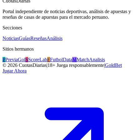
CuotasDiarias
Portal independiente de noticias deportivas, análisis de apuestas y
reseñas de casas de apuestas para el mercado peruano.
Secciones
Noticias
Guías
Reseñas
Análisis
Sitios hermanos
P
PreviaGol
S
ScoreLab
F
FutbolData
M
MatchAnalisis
©
2026
CuotasDiarias
|
18+ Juega responsablemente
|
GoldBet
Jugar Ahora