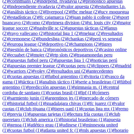
(
2
)
#
corinthians
(
2
)
#
independ. rivadavia
(
2
)
#
pronóstico apuestas
(
2
)
#
independiente rivadavia
(
2
)
#
valor apuesta
(
2
)
#
estudiantes l.p.
(
2
)
#
análisis táctico
(
2
)
#
liverpool
(
2
)
#
fbc melgar
(
2
)
#
ucv moquegua
(
2
)
#
estadísticas
(
2
)
#
fc cajamarca
(
2
)
#
juan pablo ii college
(
2
)
#
sport
huancayo
(
2
)
#
como
(
2
)
#
primera division
(
2
)
#
st. louis city
(
2
)
#
major
league soccer
(
2
)
#
nashville sc
(
2
)
#
apuestas tácticas
(
2
)
#
lanus
(
2
)
#
rayo vallecano
(
2
)
#
historial liga 1
(
2
)
#
melgar
(
2
)
#
resultados
(
2
)
#
cremonese
(
2
)
#
bundesliga
(
2
)
#
chankas
(
2
)
#
perú vs senegal
(
2
)
#
europa league
(
2
)
#
deportivo
(
2
)
#
champions
(
2
)
#
tigres
(
2
)
#
gestión de banca
(
2
)
#
pronósticos deportivos
(
2
)
#
casino online
(
2
)
#
ecuabet
(
2
)
#
mujer
(
2
)
#
rtp slots
(
2
)
#
tragamonedas peru
(
2
)
#
apuestas futbol peru
(
2
)
#
apuestas liga 1
(
2
)
#
noticias perú
(
2
)
#
apuestas premier league
(
2
)
#
cuotas peru
(
2
)
#
clippers
(
2
)
#
madrid
(
2
)
#
warriors
(
2
)
#
voley
(
2
)
#
resultados uni
(
2
)
#
antecedentes
(
1
)
#
cuotas apuestas
(
1
)
#
futbol argentino
(
1
)
#
vitoria
(
1
)
#
vasco da
gama
(
1
)
#
táctica
(
1
)
#
analisis táctico
(
1
)
#
serie a brasileirao
(
1
)
#
fútbol
argentino
(
1
)
#
predicción apuestas
(
1
)
#
gimnasia m.
(
1
)
#
central
cordoba de santiago
(
1
)
#
cuotas brasil
(
1
)
#
lpf
(
1
)
#
córners
(
1
)
#
sarmiento junin
(
1
)
#
argentinos jrs
(
1
)
#
mercado de córners
(
1
)
#
historial futbol
(
1
)
#
guadalajara chivas
(
1
)
#
fc juarez
(
1
)
#
valor
cuotas
(
1
)
#
club tijuana
(
1
)
#
tigres uanl
(
1
)
#
cuotas liga mx
(
1
)
#
remo
(
1
)
#
previa
(
1
)
#
apuestas tarjetas
(
1
)
#
lectura fría cuotas
(
1
)
#
club
queretaro
(
1
)
#
club america
(
1
)
#
historial brasileirao
(
1
)
#
apuesta
(
1
)
#
genoa
(
1
)
#
atlético grau
(
1
)
#
udinese
(
1
)
#
minnesota united
(
1
)
#
cuotas futbol
(
1
)
#
atlanta united fc
(
1
)
#
mls apuestas
(
1
)
#
horario