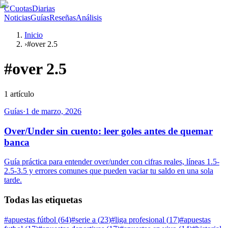
C
CuotasDiarias
Noticias
Guías
Reseñas
Análisis
Inicio
›
#over 2.5
#
over 2.5
1
artículo
Guías
·
1 de marzo, 2026
Over/Under sin cuento: leer goles antes de quemar
banca
Guía práctica para entender over/under con cifras reales, líneas 1.5-
2.5-3.5 y errores comunes que pueden vaciar tu saldo en una sola
tarde.
Todas las etiquetas
#
apuestas fútbol
(
64
)
#
serie a
(
23
)
#
liga profesional
(
17
)
#
apuestas