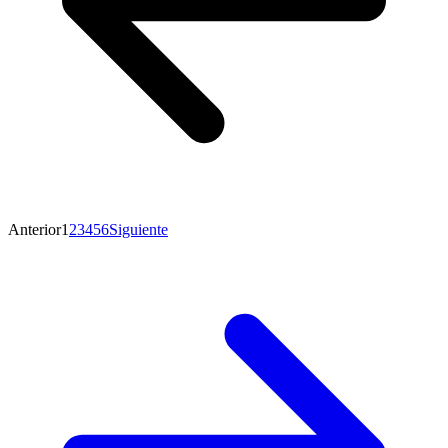
Anterior
1
2
3
4
5
6
Siguiente