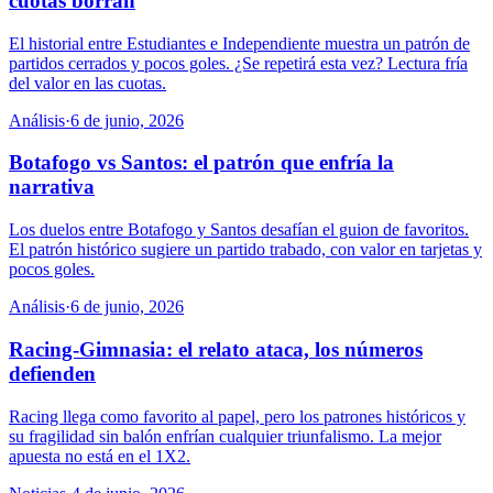
cuotas borran
El historial entre Estudiantes e Independiente muestra un patrón de
partidos cerrados y pocos goles. ¿Se repetirá esta vez? Lectura fría
del valor en las cuotas.
Análisis
·
6 de junio, 2026
Botafogo vs Santos: el patrón que enfría la
narrativa
Los duelos entre Botafogo y Santos desafían el guion de favoritos.
El patrón histórico sugiere un partido trabado, con valor en tarjetas y
pocos goles.
Análisis
·
6 de junio, 2026
Racing-Gimnasia: el relato ataca, los números
defienden
Racing llega como favorito al papel, pero los patrones históricos y
su fragilidad sin balón enfrían cualquier triunfalismo. La mejor
apuesta no está en el 1X2.