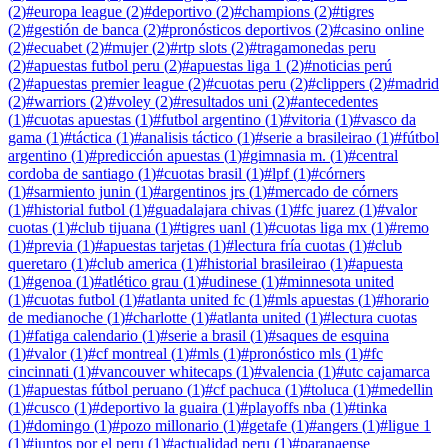
(
2
)
#
europa league
(
2
)
#
deportivo
(
2
)
#
champions
(
2
)
#
tigres
(
2
)
#
gestión de banca
(
2
)
#
pronósticos deportivos
(
2
)
#
casino online
(
2
)
#
ecuabet
(
2
)
#
mujer
(
2
)
#
rtp slots
(
2
)
#
tragamonedas peru
(
2
)
#
apuestas futbol peru
(
2
)
#
apuestas liga 1
(
2
)
#
noticias perú
(
2
)
#
apuestas premier league
(
2
)
#
cuotas peru
(
2
)
#
clippers
(
2
)
#
madrid
(
2
)
#
warriors
(
2
)
#
voley
(
2
)
#
resultados uni
(
2
)
#
antecedentes
(
1
)
#
cuotas apuestas
(
1
)
#
futbol argentino
(
1
)
#
vitoria
(
1
)
#
vasco da
gama
(
1
)
#
táctica
(
1
)
#
analisis táctico
(
1
)
#
serie a brasileirao
(
1
)
#
fútbol
argentino
(
1
)
#
predicción apuestas
(
1
)
#
gimnasia m.
(
1
)
#
central
cordoba de santiago
(
1
)
#
cuotas brasil
(
1
)
#
lpf
(
1
)
#
córners
(
1
)
#
sarmiento junin
(
1
)
#
argentinos jrs
(
1
)
#
mercado de córners
(
1
)
#
historial futbol
(
1
)
#
guadalajara chivas
(
1
)
#
fc juarez
(
1
)
#
valor
cuotas
(
1
)
#
club tijuana
(
1
)
#
tigres uanl
(
1
)
#
cuotas liga mx
(
1
)
#
remo
(
1
)
#
previa
(
1
)
#
apuestas tarjetas
(
1
)
#
lectura fría cuotas
(
1
)
#
club
queretaro
(
1
)
#
club america
(
1
)
#
historial brasileirao
(
1
)
#
apuesta
(
1
)
#
genoa
(
1
)
#
atlético grau
(
1
)
#
udinese
(
1
)
#
minnesota united
(
1
)
#
cuotas futbol
(
1
)
#
atlanta united fc
(
1
)
#
mls apuestas
(
1
)
#
horario
de medianoche
(
1
)
#
charlotte
(
1
)
#
atlanta united
(
1
)
#
lectura cuotas
(
1
)
#
fatiga calendario
(
1
)
#
serie a brasil
(
1
)
#
saques de esquina
(
1
)
#
valor
(
1
)
#
cf montreal
(
1
)
#
mls
(
1
)
#
pronóstico mls
(
1
)
#
fc
cincinnati
(
1
)
#
vancouver whitecaps
(
1
)
#
valencia
(
1
)
#
utc cajamarca
(
1
)
#
apuestas fútbol peruano
(
1
)
#
cf pachuca
(
1
)
#
toluca
(
1
)
#
medellin
(
1
)
#
cusco
(
1
)
#
deportivo la guaira
(
1
)
#
playoffs nba
(
1
)
#
tinka
(
1
)
#
domingo
(
1
)
#
pozo millonario
(
1
)
#
getafe
(
1
)
#
angers
(
1
)
#
ligue 1
(
1
)
#
juntos por el peru
(
1
)
#
actualidad peru
(
1
)
#
paranaense