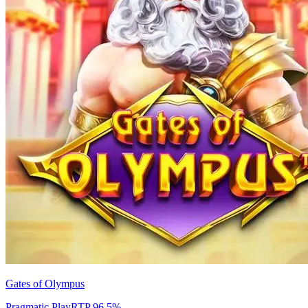
Gates of Olympus
Pragmatic Play
RTP
96.5
%