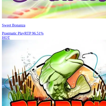
Sweet Bonanza
Pragmatic Play
RTP
96.51
%
HOT