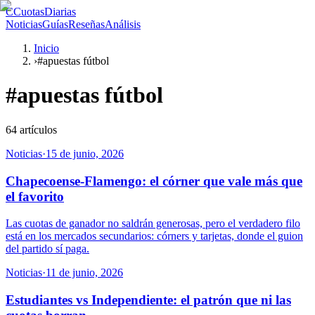
C
CuotasDiarias
Noticias
Guías
Reseñas
Análisis
Inicio
›
#apuestas fútbol
#
apuestas fútbol
64
artículos
Noticias
·
15 de junio, 2026
Chapecoense-Flamengo: el córner que vale más que
el favorito
Las cuotas de ganador no saldrán generosas, pero el verdadero filo
está en los mercados secundarios: córners y tarjetas, donde el guion
del partido sí paga.
Noticias
·
11 de junio, 2026
Estudiantes vs Independiente: el patrón que ni las