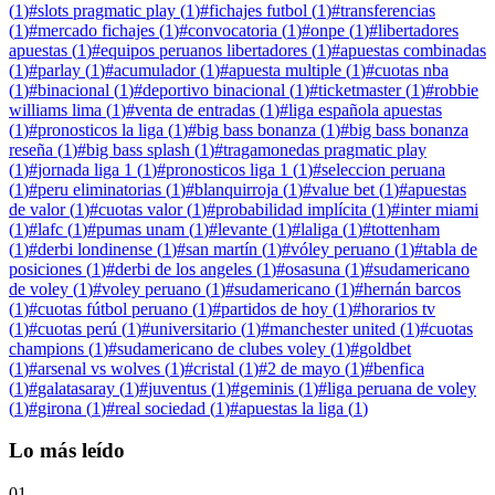
(
1
)
#
slots pragmatic play
(
1
)
#
fichajes futbol
(
1
)
#
transferencias
(
1
)
#
mercado fichajes
(
1
)
#
convocatoria
(
1
)
#
onpe
(
1
)
#
libertadores
apuestas
(
1
)
#
equipos peruanos libertadores
(
1
)
#
apuestas combinadas
(
1
)
#
parlay
(
1
)
#
acumulador
(
1
)
#
apuesta multiple
(
1
)
#
cuotas nba
(
1
)
#
binacional
(
1
)
#
deportivo binacional
(
1
)
#
ticketmaster
(
1
)
#
robbie
williams lima
(
1
)
#
venta de entradas
(
1
)
#
liga española apuestas
(
1
)
#
pronosticos la liga
(
1
)
#
big bass bonanza
(
1
)
#
big bass bonanza
reseña
(
1
)
#
big bass splash
(
1
)
#
tragamonedas pragmatic play
(
1
)
#
jornada liga 1
(
1
)
#
pronosticos liga 1
(
1
)
#
seleccion peruana
(
1
)
#
peru eliminatorias
(
1
)
#
blanquirroja
(
1
)
#
value bet
(
1
)
#
apuestas
de valor
(
1
)
#
cuotas valor
(
1
)
#
probabilidad implícita
(
1
)
#
inter miami
(
1
)
#
lafc
(
1
)
#
pumas unam
(
1
)
#
levante
(
1
)
#
laliga
(
1
)
#
tottenham
(
1
)
#
derbi londinense
(
1
)
#
san martín
(
1
)
#
vóley peruano
(
1
)
#
tabla de
posiciones
(
1
)
#
derbi de los angeles
(
1
)
#
osasuna
(
1
)
#
sudamericano
de voley
(
1
)
#
voley peruano
(
1
)
#
sudamericano
(
1
)
#
hernán barcos
(
1
)
#
cuotas fútbol peruano
(
1
)
#
partidos de hoy
(
1
)
#
horarios tv
(
1
)
#
cuotas perú
(
1
)
#
universitario
(
1
)
#
manchester united
(
1
)
#
cuotas
champions
(
1
)
#
sudamericano de clubes voley
(
1
)
#
goldbet
(
1
)
#
arsenal vs wolves
(
1
)
#
cristal
(
1
)
#
2 de mayo
(
1
)
#
benfica
(
1
)
#
galatasaray
(
1
)
#
juventus
(
1
)
#
geminis
(
1
)
#
liga peruana de voley
(
1
)
#
girona
(
1
)
#
real sociedad
(
1
)
#
apuestas la liga
(
1
)
Lo más leído
01