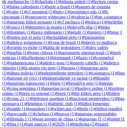
de medianoche
(
1
)
#
charlotte
(
1
)
#
atlanta united
(
1
)
#
lectura cuotas
(
1
)
#
fatiga calendario
(
1
)
#
serie a brasil
(
1
)
#
saques de esquina
(
1
)
#
valor
(
1
)
#
cf montreal
(
1
)
#
mls
(
1
)
#
pronóstico mls
(
1
)
#
fc
cincinnati
(
1
)
#
vancouver whitecaps
(
1
)
#
valencia
(
1
)
#
utc cajamarca
(
1
)
#
apuestas fútbol peruano
(
1
)
#
cf pachuca
(
1
)
#
toluca
(
1
)
#
medellin
(
1
)
#
cusco
(
1
)
#
deportivo la guaira
(
1
)
#
playoffs nba
(
1
)
#
tinka
(
1
)
#
domingo
(
1
)
#
pozo millonario
(
1
)
#
getafe
(
1
)
#
angers
(
1
)
#
ligue 1
(
1
)
#
juntos por el peru
(
1
)
#
actualidad peru
(
1
)
#
paranaense
(
1
)
#
atletico goianiense
(
1
)
#
copa de brasil
(
1
)
#
alaves vs mallorca
(
1
)
#
oviedo vs elche
(
1
)
#
tabla de goleadores
(
1
)
#
alex valera
(
1
)
#
puebla
(
1
)
#
jorge chávez
(
1
)
#
aeropuerto internacional
(
1
)
#
perú
noticias
(
1
)
#
hoffenheim
(
1
)
#
dortmund
(
1
)
#
lazio
(
1
)
#
conmebol
(
1
)
#
sudamericana
(
1
)
#
atletico grau
(
1
)
#
puerto cabello
(
1
)
#
atletico
mineiro
(
1
)
#
la granja vip peru
(
1
)
#
granja
(
1
)
#
apuestas peru
(
1
)
#
altura bolivia
(
1
)
#
independiente petrolero
(
1
)
#
cajamarca
(
1
)
#
liga
(
1
)
#
apostar en vivo
(
1
)
#
independiente vs racing
(
1
)
#
thunder
(
1
)
#
apuestas baloncesto
(
1
)
#
nets
(
1
)
#
brooklyn nets
(
1
)
#
atenas
(
1
)
#
copa argentina
(
1
)
#
apuestas royal
(
1
)
#
parlays online
(
1
)
#
sorteos
online
(
1
)
#
peru vs senegal
(
1
)
#
perú
(
1
)
#
the killers peru
(
1
)
#
killers
(
1
)
#
costa 21
(
1
)
#
defensor sporting
(
1
)
#
nacional montevideo
(
1
)
#
liga
uruguaya
(
1
)
#
brighton
(
1
)
#
athletic club
(
1
)
#
fútbol femenino
(
1
)
#
seattle
(
1
)
#
sounders
(
1
)
#
whitecaps
(
1
)
#
betis
(
1
)
#
fútbol español
(
1
)
#
newcastle
(
1
)
#
chelsea
(
1
)
#
bravos
(
1
)
#
apuestas responsables
(
1
)
#
fórmula 1
(
1
)
#
gran premio de china
(
1
)
#
apuestas f1
(
1
)
#
sprint f1
(
1
)
#
liga f
(
1
)
#
san marcos
(
1
)
#
2026
(
1
)
#
medicina
(
1
)
#
juarez