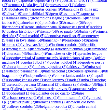
futbol
(
17
)
#
apuestas deportivas
(
17
)
#
apuestas en vivo
(
14
)
#
historial
(
13
)
#
cuotas
(
11
)
#
la liga
(
11
)
#
apuestas nba
(
11
)
#
lakers
(
10
)
#
botafogo
(
9
)
#
apuestas corners
(
9
)
#
barcelona
(
9
)
#
liga mx
(
9
)
#
liga 1
(
9
)
#
probabilidad
(
8
)
#
peru
(
8
)
#
santos
(
7
)
#
apuestas
(
7
)
#
alianza lima
(
7
)
#
champions league
(
7
)
#
corners
(
6
)
#
analisis
tactico
(
6
)
#
palmeiras
(
6
)
#
pronóstico
(
6
)
#
cruzeiro
(
6
)
#
copa
libertadores
(
6
)
#
copa sudamericana
(
6
)
#
apuestas perú
(
6
)
#
celtics
(
6
)
#
patrón histórico
(
5
)
#
gremio
(
5
)
#
sao paulo
(
5
)
#
bahia
(
5
)
#
primera
división
(
5
)
#
real madrid
(
5
)
#
deportivo garcilaso
(
5
)
#
monterrey
(
5
)
#
am i in love shine
(
5
)
#
flamengo
(
4
)
#
brasileirao
(
4
)
#
patron
historico
(
4
)
#
velez sarsfield
(
4
)
#
instituto cordoba
(
4
)
#
coritiba
(
4
)
#
racing club
(
4
)
#
atletico-mg
(
4
)
#
atletico tucuman
(
4
)
#
fluminense
(
4
)
#
huracan
(
4
)
#
banfield
(
4
)
#
manchester city
(
4
)
#
premier league
(
4
)
#
sporting cristal
(
4
)
#
apuestas mls
(
4
)
#
cienciano
(
4
)
#
psg
(
4
)
#
slot
machine
(
4
)
#
cuotas fútbol
(
4
)
#
cuotas goldbet
(
4
)
#
deportivo riestra
(
3
)
#
boca juniors
(
3
)
#
defensa y justicia
(
3
)
#
aldosivi
(
3
)
#
mirassol
(
3
)
#
atletico paranaense
(
3
)
#
internacional
(
3
)
#
corners apuestas
(
3
)
#
rb
bragantino
(
3
)
#
independiente
(
3
)
#
comerciantes unidos
(
3
)
#
napoli
(
3
)
#
sporting kansas city
(
3
)
#
san lorenzo
(
3
)
#
adt
(
3
)
#
nba
(
3
)
#
racing
(
3
)
#
selección peruana
(
3
)
#
arsenal
(
3
)
#
alianza
(
3
)
#
atletico
(
3
)
#
liga 1
peru
(
3
)
#
liga 1 perú
(
3
)
#
cuotas deportivas
(
3
)
#
apuestas voley
(
3
)
#
bodø/glimt
(
3
)
#
estudiantes de rio cuarto
(
2
)
#
tigre
(
2
)
#
chapecoense-sc
(
2
)
#
platense
(
2
)
#
union santa fe
(
2
)
#
gimnasia
l.p.
(
2
)
#
river plate
(
2
)
#
barracas central
(
2
)
#
newells old boys
(
2
)
#
talleres cordoba
(
2
)
#
belgrano cordoba
(
2
)
#
rosario central