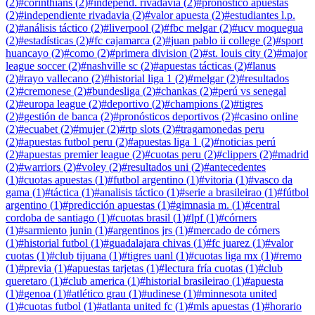
(
2
)
#
corinthians
(
2
)
#
independ. rivadavia
(
2
)
#
pronóstico apuestas
(
2
)
#
independiente rivadavia
(
2
)
#
valor apuesta
(
2
)
#
estudiantes l.p.
(
2
)
#
análisis táctico
(
2
)
#
liverpool
(
2
)
#
fbc melgar
(
2
)
#
ucv moquegua
(
2
)
#
estadísticas
(
2
)
#
fc cajamarca
(
2
)
#
juan pablo ii college
(
2
)
#
sport
huancayo
(
2
)
#
como
(
2
)
#
primera division
(
2
)
#
st. louis city
(
2
)
#
major
league soccer
(
2
)
#
nashville sc
(
2
)
#
apuestas tácticas
(
2
)
#
lanus
(
2
)
#
rayo vallecano
(
2
)
#
historial liga 1
(
2
)
#
melgar
(
2
)
#
resultados
(
2
)
#
cremonese
(
2
)
#
bundesliga
(
2
)
#
chankas
(
2
)
#
perú vs senegal
(
2
)
#
europa league
(
2
)
#
deportivo
(
2
)
#
champions
(
2
)
#
tigres
(
2
)
#
gestión de banca
(
2
)
#
pronósticos deportivos
(
2
)
#
casino online
(
2
)
#
ecuabet
(
2
)
#
mujer
(
2
)
#
rtp slots
(
2
)
#
tragamonedas peru
(
2
)
#
apuestas futbol peru
(
2
)
#
apuestas liga 1
(
2
)
#
noticias perú
(
2
)
#
apuestas premier league
(
2
)
#
cuotas peru
(
2
)
#
clippers
(
2
)
#
madrid
(
2
)
#
warriors
(
2
)
#
voley
(
2
)
#
resultados uni
(
2
)
#
antecedentes
(
1
)
#
cuotas apuestas
(
1
)
#
futbol argentino
(
1
)
#
vitoria
(
1
)
#
vasco da
gama
(
1
)
#
táctica
(
1
)
#
analisis táctico
(
1
)
#
serie a brasileirao
(
1
)
#
fútbol
argentino
(
1
)
#
predicción apuestas
(
1
)
#
gimnasia m.
(
1
)
#
central
cordoba de santiago
(
1
)
#
cuotas brasil
(
1
)
#
lpf
(
1
)
#
córners
(
1
)
#
sarmiento junin
(
1
)
#
argentinos jrs
(
1
)
#
mercado de córners
(
1
)
#
historial futbol
(
1
)
#
guadalajara chivas
(
1
)
#
fc juarez
(
1
)
#
valor
cuotas
(
1
)
#
club tijuana
(
1
)
#
tigres uanl
(
1
)
#
cuotas liga mx
(
1
)
#
remo
(
1
)
#
previa
(
1
)
#
apuestas tarjetas
(
1
)
#
lectura fría cuotas
(
1
)
#
club
queretaro
(
1
)
#
club america
(
1
)
#
historial brasileirao
(
1
)
#
apuesta
(
1
)
#
genoa
(
1
)
#
atlético grau
(
1
)
#
udinese
(
1
)
#
minnesota united
(
1
)
#
cuotas futbol
(
1
)
#
atlanta united fc
(
1
)
#
mls apuestas
(
1
)
#
horario