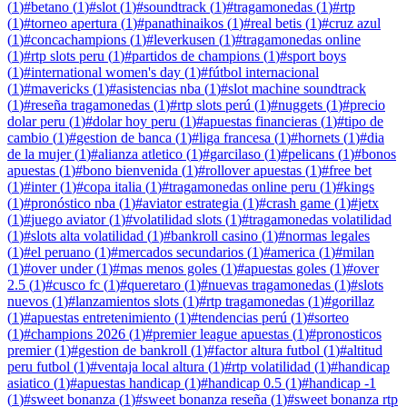
(
1
)
#
betano
(
1
)
#
slot
(
1
)
#
soundtrack
(
1
)
#
tragamonedas
(
1
)
#
rtp
(
1
)
#
torneo apertura
(
1
)
#
panathinaikos
(
1
)
#
real betis
(
1
)
#
cruz azul
(
1
)
#
concachampions
(
1
)
#
leverkusen
(
1
)
#
tragamonedas online
(
1
)
#
rtp slots peru
(
1
)
#
partidos de champions
(
1
)
#
sport boys
(
1
)
#
international women's day
(
1
)
#
fútbol internacional
(
1
)
#
mavericks
(
1
)
#
asistencias nba
(
1
)
#
slot machine soundtrack
(
1
)
#
reseña tragamonedas
(
1
)
#
rtp slots perú
(
1
)
#
nuggets
(
1
)
#
precio
dolar peru
(
1
)
#
dolar hoy peru
(
1
)
#
apuestas financieras
(
1
)
#
tipo de
cambio
(
1
)
#
gestion de banca
(
1
)
#
liga francesa
(
1
)
#
hornets
(
1
)
#
dia
de la mujer
(
1
)
#
alianza atletico
(
1
)
#
garcilaso
(
1
)
#
pelicans
(
1
)
#
bonos
apuestas
(
1
)
#
bono bienvenida
(
1
)
#
rollover apuestas
(
1
)
#
free bet
(
1
)
#
inter
(
1
)
#
copa italia
(
1
)
#
tragamonedas online peru
(
1
)
#
kings
(
1
)
#
pronóstico nba
(
1
)
#
aviator estrategia
(
1
)
#
crash game
(
1
)
#
jetx
(
1
)
#
juego aviator
(
1
)
#
volatilidad slots
(
1
)
#
tragamonedas volatilidad
(
1
)
#
slots alta volatilidad
(
1
)
#
bankroll casino
(
1
)
#
normas legales
(
1
)
#
el peruano
(
1
)
#
mercados secundarios
(
1
)
#
america
(
1
)
#
milan
(
1
)
#
over under
(
1
)
#
mas menos goles
(
1
)
#
apuestas goles
(
1
)
#
over
2.5
(
1
)
#
cusco fc
(
1
)
#
queretaro
(
1
)
#
nuevas tragamonedas
(
1
)
#
slots
nuevos
(
1
)
#
lanzamientos slots
(
1
)
#
rtp tragamonedas
(
1
)
#
gorillaz
(
1
)
#
apuestas entretenimiento
(
1
)
#
tendencias perú
(
1
)
#
sorteo
(
1
)
#
champions 2026
(
1
)
#
premier league apuestas
(
1
)
#
pronosticos
premier
(
1
)
#
gestion de bankroll
(
1
)
#
factor altura futbol
(
1
)
#
altitud
peru futbol
(
1
)
#
ventaja local altura
(
1
)
#
rtp volatilidad
(
1
)
#
handicap
asiatico
(
1
)
#
apuestas handicap
(
1
)
#
handicap 0.5
(
1
)
#
handicap -1
(
1
)
#
sweet bonanza
(
1
)
#
sweet bonanza reseña
(
1
)
#
sweet bonanza rtp