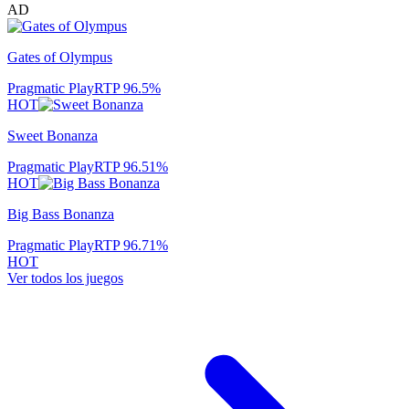
AD
Gates of Olympus
Pragmatic Play
RTP
96.5
%
HOT
Sweet Bonanza
Pragmatic Play
RTP
96.51
%
HOT
Big Bass Bonanza
Pragmatic Play
RTP
96.71
%
HOT
Ver todos los juegos