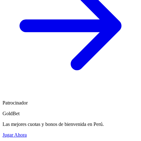
Patrocinador
GoldBet
Las mejores cuotas y bonos de bienvenida en Perú.
Jugar Ahora