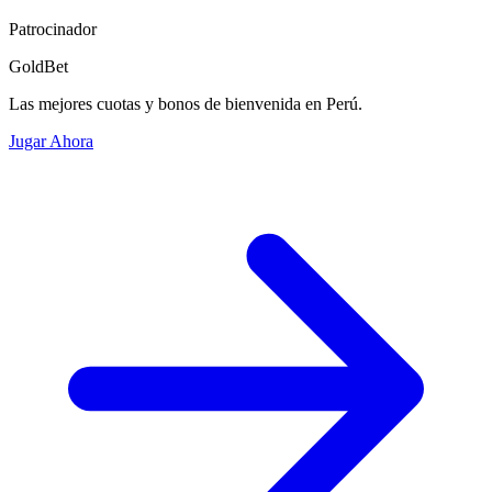
Patrocinador
GoldBet
Las mejores cuotas y bonos de bienvenida en Perú.
Jugar Ahora