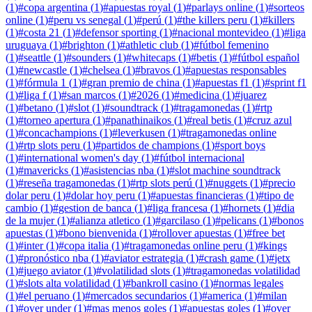
(
1
)
#
copa argentina
(
1
)
#
apuestas royal
(
1
)
#
parlays online
(
1
)
#
sorteos
online
(
1
)
#
peru vs senegal
(
1
)
#
perú
(
1
)
#
the killers peru
(
1
)
#
killers
(
1
)
#
costa 21
(
1
)
#
defensor sporting
(
1
)
#
nacional montevideo
(
1
)
#
liga
uruguaya
(
1
)
#
brighton
(
1
)
#
athletic club
(
1
)
#
fútbol femenino
(
1
)
#
seattle
(
1
)
#
sounders
(
1
)
#
whitecaps
(
1
)
#
betis
(
1
)
#
fútbol español
(
1
)
#
newcastle
(
1
)
#
chelsea
(
1
)
#
bravos
(
1
)
#
apuestas responsables
(
1
)
#
fórmula 1
(
1
)
#
gran premio de china
(
1
)
#
apuestas f1
(
1
)
#
sprint f1
(
1
)
#
liga f
(
1
)
#
san marcos
(
1
)
#
2026
(
1
)
#
medicina
(
1
)
#
juarez
(
1
)
#
betano
(
1
)
#
slot
(
1
)
#
soundtrack
(
1
)
#
tragamonedas
(
1
)
#
rtp
(
1
)
#
torneo apertura
(
1
)
#
panathinaikos
(
1
)
#
real betis
(
1
)
#
cruz azul
(
1
)
#
concachampions
(
1
)
#
leverkusen
(
1
)
#
tragamonedas online
(
1
)
#
rtp slots peru
(
1
)
#
partidos de champions
(
1
)
#
sport boys
(
1
)
#
international women's day
(
1
)
#
fútbol internacional
(
1
)
#
mavericks
(
1
)
#
asistencias nba
(
1
)
#
slot machine soundtrack
(
1
)
#
reseña tragamonedas
(
1
)
#
rtp slots perú
(
1
)
#
nuggets
(
1
)
#
precio
dolar peru
(
1
)
#
dolar hoy peru
(
1
)
#
apuestas financieras
(
1
)
#
tipo de
cambio
(
1
)
#
gestion de banca
(
1
)
#
liga francesa
(
1
)
#
hornets
(
1
)
#
dia
de la mujer
(
1
)
#
alianza atletico
(
1
)
#
garcilaso
(
1
)
#
pelicans
(
1
)
#
bonos
apuestas
(
1
)
#
bono bienvenida
(
1
)
#
rollover apuestas
(
1
)
#
free bet
(
1
)
#
inter
(
1
)
#
copa italia
(
1
)
#
tragamonedas online peru
(
1
)
#
kings
(
1
)
#
pronóstico nba
(
1
)
#
aviator estrategia
(
1
)
#
crash game
(
1
)
#
jetx
(
1
)
#
juego aviator
(
1
)
#
volatilidad slots
(
1
)
#
tragamonedas volatilidad
(
1
)
#
slots alta volatilidad
(
1
)
#
bankroll casino
(
1
)
#
normas legales
(
1
)
#
el peruano
(
1
)
#
mercados secundarios
(
1
)
#
america
(
1
)
#
milan
(
1
)
#
over under
(
1
)
#
mas menos goles
(
1
)
#
apuestas goles
(
1
)
#
over