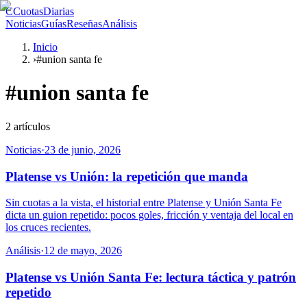
C
CuotasDiarias
Noticias
Guías
Reseñas
Análisis
Inicio
›
#union santa fe
#
union santa fe
2
artículos
Noticias
·
23 de junio, 2026
Platense vs Unión: la repetición que manda
Sin cuotas a la vista, el historial entre Platense y Unión Santa Fe
dicta un guion repetido: pocos goles, fricción y ventaja del local en
los cruces recientes.
Análisis
·
12 de mayo, 2026
Platense vs Unión Santa Fe: lectura táctica y patrón
repetido