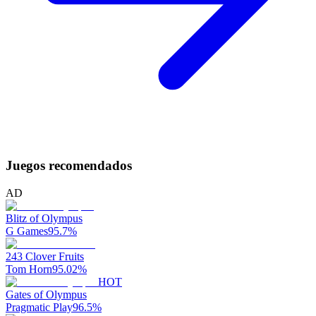
Juegos recomendados
AD
Blitz of Olympus
G Games
95.7
%
243 Clover Fruits
Tom Horn
95.02
%
HOT
Gates of Olympus
Pragmatic Play
96.5
%