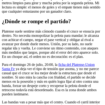
metros limpios para girar y mucha pelea por la segunda pelota. Mi
lectura es simple: el menos de goles y el empate tienen más sentido
que cualquier entusiasmo por un ganador claro.
¿Dónde se rompe el partido?
Platense suele sentirse más cómodo cuando el cruce se ensucia por
dentro. No necesita monopolizar la pelota para mandar; le alcanza
con achicar el campo, negar el pase vertical y obligar al rival a
avanzar por donde duele menos. Unión, por su lado, no suele
regalar ida y vuelta. Le conviene un ritmo contenido, con ataques
más medidos que largos, porque ahí el error del otro aparece solo.
En un choque así, el orden no es decoración: es el plan.
Para el domingo 26 de julio, 20:00, la
ficha del Platense-Union
Santa Fe
ya deja ver el tipo de tensión que asoma, y no me parece
casual que el cruce se lea mejor desde la estructura que desde el
nombre. Si uno mira la cancha con frialdad, el partido se decide
menos en la posesión y más en quién logra fijar al otro contra una
banda, forzar un despeje corto y recuperar la pelota donde el
retroceso todavía está desordenado. Esa es la zona donde ambos
pueden lastimarse.
Las bandas van a pesar más que el centro. Cuando el carril interior