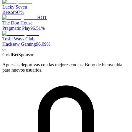
Lucky Seven
Betsoft
97
%
HOT
The Dog House
Pragmatic Play
96.51
%
Toshi Ways Club
Hacksaw Gaming
96.09
%
G
GoldBet
Sponsor
Apuestas deportivas con las mejores cuotas. Bono de bienvenida
para nuevos usuarios.