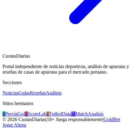
CuotasDiarias
Portal independiente de noticias deportivas, análisis de apuestas y
reseñas de casas de apuestas para el mercado peruano.
Secciones
Noticias
Guías
Reseñas
Análisis
Sitios hermanos
P
PreviaGol
S
ScoreLab
F
FutbolData
M
MatchAnalisis
©
2026
CuotasDiarias
|
18+ Juega responsablemente
|
GoldBet
Jugar Ahora