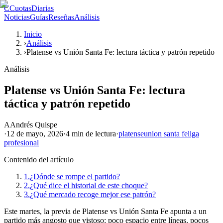
C
CuotasDiarias
Noticias
Guías
Reseñas
Análisis
Inicio
›
Análisis
›
Platense vs Unión Santa Fe: lectura táctica y patrón repetido
Análisis
Platense vs Unión Santa Fe: lectura
táctica y patrón repetido
A
Andrés Quispe
·
12 de mayo, 2026
·
4 min
de lectura
·
platense
union santa fe
liga
profesional
Contenido del artículo
1.
¿Dónde se rompe el partido?
2.
¿Qué dice el historial de este choque?
3.
¿Qué mercado recoge mejor ese patrón?
Este martes, la previa de Platense vs Unión Santa Fe apunta a un
partido más angosto que vistoso: poco espacio entre líneas, pocos