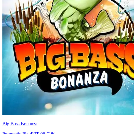
Big Bass Bonanza
Pragmatic Play
RTP
96.71
%