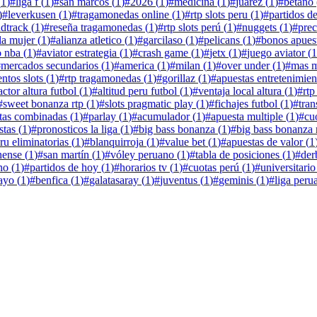
(
1
)
#
liga f
(
1
)
#
san marcos
(
1
)
#
2026
(
1
)
#
medicina
(
1
)
#
juarez
(
1
)
#
betano
)
#
leverkusen
(
1
)
#
tragamonedas online
(
1
)
#
rtp slots peru
(
1
)
#
partidos d
ndtrack
(
1
)
#
reseña tragamonedas
(
1
)
#
rtp slots perú
(
1
)
#
nuggets
(
1
)
#
prec
la mujer
(
1
)
#
alianza atletico
(
1
)
#
garcilaso
(
1
)
#
pelicans
(
1
)
#
bonos apues
o nba
(
1
)
#
aviator estrategia
(
1
)
#
crash game
(
1
)
#
jetx
(
1
)
#
juego aviator
(
1
#
mercados secundarios
(
1
)
#
america
(
1
)
#
milan
(
1
)
#
over under
(
1
)
#
mas m
ntos slots
(
1
)
#
rtp tragamonedas
(
1
)
#
gorillaz
(
1
)
#
apuestas entretenimien
actor altura futbol
(
1
)
#
altitud peru futbol
(
1
)
#
ventaja local altura
(
1
)
#
rtp
#
sweet bonanza rtp
(
1
)
#
slots pragmatic play
(
1
)
#
fichajes futbol
(
1
)
#
tran
tas combinadas
(
1
)
#
parlay
(
1
)
#
acumulador
(
1
)
#
apuesta multiple
(
1
)
#
cu
stas
(
1
)
#
pronosticos la liga
(
1
)
#
big bass bonanza
(
1
)
#
big bass bonanza 
ru eliminatorias
(
1
)
#
blanquirroja
(
1
)
#
value bet
(
1
)
#
apuestas de valor
(
1
nense
(
1
)
#
san martín
(
1
)
#
vóley peruano
(
1
)
#
tabla de posiciones
(
1
)
#
der
no
(
1
)
#
partidos de hoy
(
1
)
#
horarios tv
(
1
)
#
cuotas perú
(
1
)
#
universitario
ayo
(
1
)
#
benfica
(
1
)
#
galatasaray
(
1
)
#
juventus
(
1
)
#
geminis
(
1
)
#
liga peru