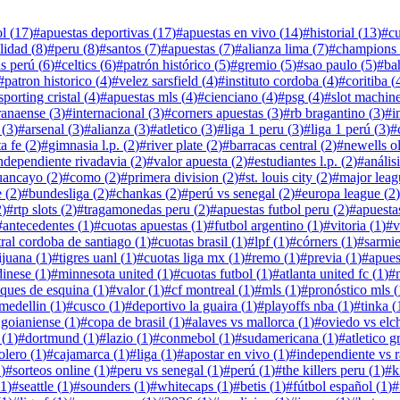
ol
(
17
)
#
apuestas deportivas
(
17
)
#
apuestas en vivo
(
14
)
#
historial
(
13
)
#
c
lidad
(
8
)
#
peru
(
8
)
#
santos
(
7
)
#
apuestas
(
7
)
#
alianza lima
(
7
)
#
champions 
s perú
(
6
)
#
celtics
(
6
)
#
patrón histórico
(
5
)
#
gremio
(
5
)
#
sao paulo
(
5
)
#
ba
#
patron historico
(
4
)
#
velez sarsfield
(
4
)
#
instituto cordoba
(
4
)
#
coritiba
(
sporting cristal
(
4
)
#
apuestas mls
(
4
)
#
cienciano
(
4
)
#
psg
(
4
)
#
slot machin
aranaense
(
3
)
#
internacional
(
3
)
#
corners apuestas
(
3
)
#
rb bragantino
(
3
)
#
i
(
3
)
#
arsenal
(
3
)
#
alianza
(
3
)
#
atletico
(
3
)
#
liga 1 peru
(
3
)
#
liga 1 perú
(
3
)
#
a fe
(
2
)
#
gimnasia l.p.
(
2
)
#
river plate
(
2
)
#
barracas central
(
2
)
#
newells o
ndependiente rivadavia
(
2
)
#
valor apuesta
(
2
)
#
estudiantes l.p.
(
2
)
#
análisi
uancayo
(
2
)
#
como
(
2
)
#
primera division
(
2
)
#
st. louis city
(
2
)
#
major leag
e
(
2
)
#
bundesliga
(
2
)
#
chankas
(
2
)
#
perú vs senegal
(
2
)
#
europa league
(
2
)
2
)
#
rtp slots
(
2
)
#
tragamonedas peru
(
2
)
#
apuestas futbol peru
(
2
)
#
apuesta
#
antecedentes
(
1
)
#
cuotas apuestas
(
1
)
#
futbol argentino
(
1
)
#
vitoria
(
1
)
#
v
tral cordoba de santiago
(
1
)
#
cuotas brasil
(
1
)
#
lpf
(
1
)
#
córners
(
1
)
#
sarmie
ijuana
(
1
)
#
tigres uanl
(
1
)
#
cuotas liga mx
(
1
)
#
remo
(
1
)
#
previa
(
1
)
#
apues
dinese
(
1
)
#
minnesota united
(
1
)
#
cuotas futbol
(
1
)
#
atlanta united fc
(
1
)
#
aques de esquina
(
1
)
#
valor
(
1
)
#
cf montreal
(
1
)
#
mls
(
1
)
#
pronóstico mls
(
medellin
(
1
)
#
cusco
(
1
)
#
deportivo la guaira
(
1
)
#
playoffs nba
(
1
)
#
tinka
(
o goianiense
(
1
)
#
copa de brasil
(
1
)
#
alaves vs mallorca
(
1
)
#
oviedo vs elc
(
1
)
#
dortmund
(
1
)
#
lazio
(
1
)
#
conmebol
(
1
)
#
sudamericana
(
1
)
#
atletico g
olero
(
1
)
#
cajamarca
(
1
)
#
liga
(
1
)
#
apostar en vivo
(
1
)
#
independiente vs 
1
)
#
sorteos online
(
1
)
#
peru vs senegal
(
1
)
#
perú
(
1
)
#
the killers peru
(
1
)
#
k
1
)
#
seattle
(
1
)
#
sounders
(
1
)
#
whitecaps
(
1
)
#
betis
(
1
)
#
fútbol español
(
1
)
#