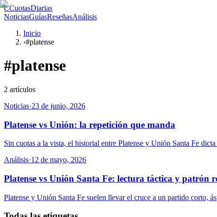
C
CuotasDiarias
Noticias
Guías
Reseñas
Análisis
Inicio
›
#platense
#
platense
2
artículos
Noticias
·
23 de junio, 2026
Platense vs Unión: la repetición que manda
Sin cuotas a la vista, el historial entre Platense y Unión Santa Fe dicta
Análisis
·
12 de mayo, 2026
Platense vs Unión Santa Fe: lectura táctica y patrón r
Platense y Unión Santa Fe suelen llevar el cruce a un partido corto, á
Todas las etiquetas