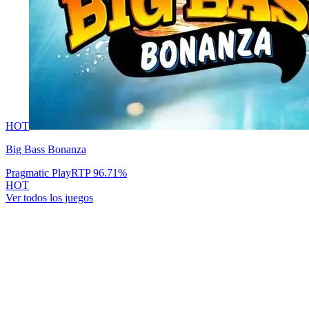
HOT
Big Bass Bonanza
Pragmatic Play
RTP
96.71
%
HOT
Ver todos los juegos