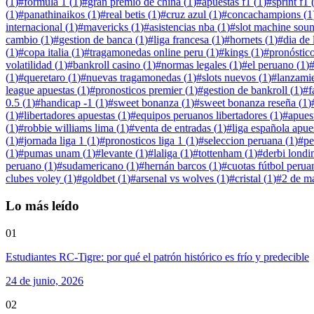
(
1
)
#
fórmula 1
(
1
)
#
gran premio de china
(
1
)
#
apuestas f1
(
1
)
#
sprint f1
(
1
)
#
panathinaikos
(
1
)
#
real betis
(
1
)
#
cruz azul
(
1
)
#
concachampions
(
1
internacional
(
1
)
#
mavericks
(
1
)
#
asistencias nba
(
1
)
#
slot machine sou
cambio
(
1
)
#
gestion de banca
(
1
)
#
liga francesa
(
1
)
#
hornets
(
1
)
#
dia de 
(
1
)
#
copa italia
(
1
)
#
tragamonedas online peru
(
1
)
#
kings
(
1
)
#
pronóstic
volatilidad
(
1
)
#
bankroll casino
(
1
)
#
normas legales
(
1
)
#
el peruano
(
1
)
(
1
)
#
queretaro
(
1
)
#
nuevas tragamonedas
(
1
)
#
slots nuevos
(
1
)
#
lanzamie
league apuestas
(
1
)
#
pronosticos premier
(
1
)
#
gestion de bankroll
(
1
)
#
f
0.5
(
1
)
#
handicap -1
(
1
)
#
sweet bonanza
(
1
)
#
sweet bonanza reseña
(
1
)
(
1
)
#
libertadores apuestas
(
1
)
#
equipos peruanos libertadores
(
1
)
#
apues
(
1
)
#
robbie williams lima
(
1
)
#
venta de entradas
(
1
)
#
liga española apue
(
1
)
#
jornada liga 1
(
1
)
#
pronosticos liga 1
(
1
)
#
seleccion peruana
(
1
)
#
pe
(
1
)
#
pumas unam
(
1
)
#
levante
(
1
)
#
laliga
(
1
)
#
tottenham
(
1
)
#
derbi londi
peruano
(
1
)
#
sudamericano
(
1
)
#
hernán barcos
(
1
)
#
cuotas fútbol perua
clubes voley
(
1
)
#
goldbet
(
1
)
#
arsenal vs wolves
(
1
)
#
cristal
(
1
)
#
2 de m
Lo más leído
01
Estudiantes RC-Tigre: por qué el patrón histórico es frío y predecible
24 de junio, 2026
02