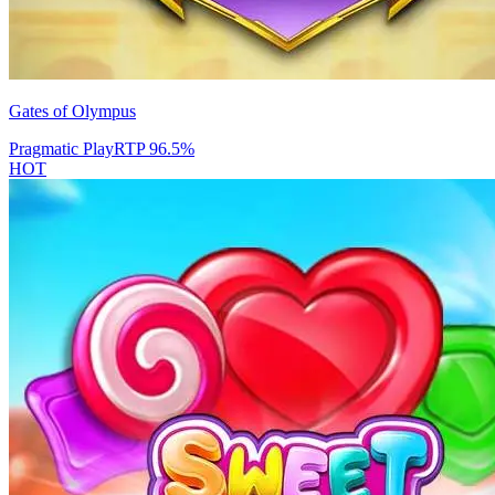
Gates of Olympus
Pragmatic Play
RTP
96.5
%
HOT