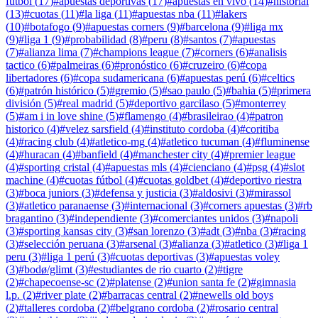
futbol
(
17
)
#
apuestas deportivas
(
17
)
#
apuestas en vivo
(
14
)
#
historial
(
13
)
#
cuotas
(
11
)
#
la liga
(
11
)
#
apuestas nba
(
11
)
#
lakers
(
10
)
#
botafogo
(
9
)
#
apuestas corners
(
9
)
#
barcelona
(
9
)
#
liga mx
(
9
)
#
liga 1
(
9
)
#
probabilidad
(
8
)
#
peru
(
8
)
#
santos
(
7
)
#
apuestas
(
7
)
#
alianza lima
(
7
)
#
champions league
(
7
)
#
corners
(
6
)
#
analisis
tactico
(
6
)
#
palmeiras
(
6
)
#
pronóstico
(
6
)
#
cruzeiro
(
6
)
#
copa
libertadores
(
6
)
#
copa sudamericana
(
6
)
#
apuestas perú
(
6
)
#
celtics
(
6
)
#
patrón histórico
(
5
)
#
gremio
(
5
)
#
sao paulo
(
5
)
#
bahia
(
5
)
#
primera
división
(
5
)
#
real madrid
(
5
)
#
deportivo garcilaso
(
5
)
#
monterrey
(
5
)
#
am i in love shine
(
5
)
#
flamengo
(
4
)
#
brasileirao
(
4
)
#
patron
historico
(
4
)
#
velez sarsfield
(
4
)
#
instituto cordoba
(
4
)
#
coritiba
(
4
)
#
racing club
(
4
)
#
atletico-mg
(
4
)
#
atletico tucuman
(
4
)
#
fluminense
(
4
)
#
huracan
(
4
)
#
banfield
(
4
)
#
manchester city
(
4
)
#
premier league
(
4
)
#
sporting cristal
(
4
)
#
apuestas mls
(
4
)
#
cienciano
(
4
)
#
psg
(
4
)
#
slot
machine
(
4
)
#
cuotas fútbol
(
4
)
#
cuotas goldbet
(
4
)
#
deportivo riestra
(
3
)
#
boca juniors
(
3
)
#
defensa y justicia
(
3
)
#
aldosivi
(
3
)
#
mirassol
(
3
)
#
atletico paranaense
(
3
)
#
internacional
(
3
)
#
corners apuestas
(
3
)
#
rb
bragantino
(
3
)
#
independiente
(
3
)
#
comerciantes unidos
(
3
)
#
napoli
(
3
)
#
sporting kansas city
(
3
)
#
san lorenzo
(
3
)
#
adt
(
3
)
#
nba
(
3
)
#
racing
(
3
)
#
selección peruana
(
3
)
#
arsenal
(
3
)
#
alianza
(
3
)
#
atletico
(
3
)
#
liga 1
peru
(
3
)
#
liga 1 perú
(
3
)
#
cuotas deportivas
(
3
)
#
apuestas voley
(
3
)
#
bodø/glimt
(
3
)
#
estudiantes de rio cuarto
(
2
)
#
tigre
(
2
)
#
chapecoense-sc
(
2
)
#
platense
(
2
)
#
union santa fe
(
2
)
#
gimnasia
l.p.
(
2
)
#
river plate
(
2
)
#
barracas central
(
2
)
#
newells old boys
(
2
)
#
talleres cordoba
(
2
)
#
belgrano cordoba
(
2
)
#
rosario central