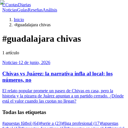
C
CuotasDiarias
Noticias
Guías
Reseñas
Análisis
Inicio
›
#guadalajara chivas
#
guadalajara chivas
1
artículo
Noticias
·
12 de junio, 2026
Chivas vs Juárez: la narrativa infla al local; los
números, no
El relato popular promete un paseo de Chivas en casa, pero la
historia y la pizarra de Juárez apuntan a un partido cerrado. ¿Dónde
está el valor cuando las cuotas no llegan?
Todas las etiquetas
#
apuestas fútbol
(
64
)
#
serie a
(
23
)
#
liga profesional
(
17
)
#
apuestas