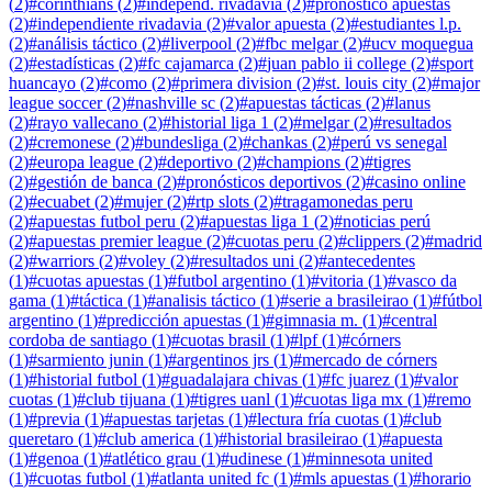
(
2
)
#
corinthians
(
2
)
#
independ. rivadavia
(
2
)
#
pronóstico apuestas
(
2
)
#
independiente rivadavia
(
2
)
#
valor apuesta
(
2
)
#
estudiantes l.p.
(
2
)
#
análisis táctico
(
2
)
#
liverpool
(
2
)
#
fbc melgar
(
2
)
#
ucv moquegua
(
2
)
#
estadísticas
(
2
)
#
fc cajamarca
(
2
)
#
juan pablo ii college
(
2
)
#
sport
huancayo
(
2
)
#
como
(
2
)
#
primera division
(
2
)
#
st. louis city
(
2
)
#
major
league soccer
(
2
)
#
nashville sc
(
2
)
#
apuestas tácticas
(
2
)
#
lanus
(
2
)
#
rayo vallecano
(
2
)
#
historial liga 1
(
2
)
#
melgar
(
2
)
#
resultados
(
2
)
#
cremonese
(
2
)
#
bundesliga
(
2
)
#
chankas
(
2
)
#
perú vs senegal
(
2
)
#
europa league
(
2
)
#
deportivo
(
2
)
#
champions
(
2
)
#
tigres
(
2
)
#
gestión de banca
(
2
)
#
pronósticos deportivos
(
2
)
#
casino online
(
2
)
#
ecuabet
(
2
)
#
mujer
(
2
)
#
rtp slots
(
2
)
#
tragamonedas peru
(
2
)
#
apuestas futbol peru
(
2
)
#
apuestas liga 1
(
2
)
#
noticias perú
(
2
)
#
apuestas premier league
(
2
)
#
cuotas peru
(
2
)
#
clippers
(
2
)
#
madrid
(
2
)
#
warriors
(
2
)
#
voley
(
2
)
#
resultados uni
(
2
)
#
antecedentes
(
1
)
#
cuotas apuestas
(
1
)
#
futbol argentino
(
1
)
#
vitoria
(
1
)
#
vasco da
gama
(
1
)
#
táctica
(
1
)
#
analisis táctico
(
1
)
#
serie a brasileirao
(
1
)
#
fútbol
argentino
(
1
)
#
predicción apuestas
(
1
)
#
gimnasia m.
(
1
)
#
central
cordoba de santiago
(
1
)
#
cuotas brasil
(
1
)
#
lpf
(
1
)
#
córners
(
1
)
#
sarmiento junin
(
1
)
#
argentinos jrs
(
1
)
#
mercado de córners
(
1
)
#
historial futbol
(
1
)
#
guadalajara chivas
(
1
)
#
fc juarez
(
1
)
#
valor
cuotas
(
1
)
#
club tijuana
(
1
)
#
tigres uanl
(
1
)
#
cuotas liga mx
(
1
)
#
remo
(
1
)
#
previa
(
1
)
#
apuestas tarjetas
(
1
)
#
lectura fría cuotas
(
1
)
#
club
queretaro
(
1
)
#
club america
(
1
)
#
historial brasileirao
(
1
)
#
apuesta
(
1
)
#
genoa
(
1
)
#
atlético grau
(
1
)
#
udinese
(
1
)
#
minnesota united
(
1
)
#
cuotas futbol
(
1
)
#
atlanta united fc
(
1
)
#
mls apuestas
(
1
)
#
horario