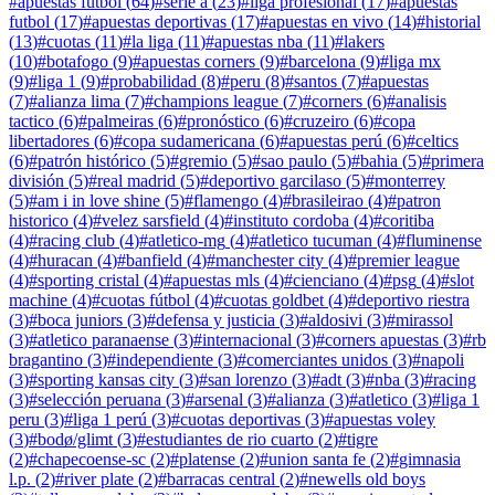
#
apuestas fútbol
(
64
)
#
serie a
(
23
)
#
liga profesional
(
17
)
#
apuestas
futbol
(
17
)
#
apuestas deportivas
(
17
)
#
apuestas en vivo
(
14
)
#
historial
(
13
)
#
cuotas
(
11
)
#
la liga
(
11
)
#
apuestas nba
(
11
)
#
lakers
(
10
)
#
botafogo
(
9
)
#
apuestas corners
(
9
)
#
barcelona
(
9
)
#
liga mx
(
9
)
#
liga 1
(
9
)
#
probabilidad
(
8
)
#
peru
(
8
)
#
santos
(
7
)
#
apuestas
(
7
)
#
alianza lima
(
7
)
#
champions league
(
7
)
#
corners
(
6
)
#
analisis
tactico
(
6
)
#
palmeiras
(
6
)
#
pronóstico
(
6
)
#
cruzeiro
(
6
)
#
copa
libertadores
(
6
)
#
copa sudamericana
(
6
)
#
apuestas perú
(
6
)
#
celtics
(
6
)
#
patrón histórico
(
5
)
#
gremio
(
5
)
#
sao paulo
(
5
)
#
bahia
(
5
)
#
primera
división
(
5
)
#
real madrid
(
5
)
#
deportivo garcilaso
(
5
)
#
monterrey
(
5
)
#
am i in love shine
(
5
)
#
flamengo
(
4
)
#
brasileirao
(
4
)
#
patron
historico
(
4
)
#
velez sarsfield
(
4
)
#
instituto cordoba
(
4
)
#
coritiba
(
4
)
#
racing club
(
4
)
#
atletico-mg
(
4
)
#
atletico tucuman
(
4
)
#
fluminense
(
4
)
#
huracan
(
4
)
#
banfield
(
4
)
#
manchester city
(
4
)
#
premier league
(
4
)
#
sporting cristal
(
4
)
#
apuestas mls
(
4
)
#
cienciano
(
4
)
#
psg
(
4
)
#
slot
machine
(
4
)
#
cuotas fútbol
(
4
)
#
cuotas goldbet
(
4
)
#
deportivo riestra
(
3
)
#
boca juniors
(
3
)
#
defensa y justicia
(
3
)
#
aldosivi
(
3
)
#
mirassol
(
3
)
#
atletico paranaense
(
3
)
#
internacional
(
3
)
#
corners apuestas
(
3
)
#
rb
bragantino
(
3
)
#
independiente
(
3
)
#
comerciantes unidos
(
3
)
#
napoli
(
3
)
#
sporting kansas city
(
3
)
#
san lorenzo
(
3
)
#
adt
(
3
)
#
nba
(
3
)
#
racing
(
3
)
#
selección peruana
(
3
)
#
arsenal
(
3
)
#
alianza
(
3
)
#
atletico
(
3
)
#
liga 1
peru
(
3
)
#
liga 1 perú
(
3
)
#
cuotas deportivas
(
3
)
#
apuestas voley
(
3
)
#
bodø/glimt
(
3
)
#
estudiantes de rio cuarto
(
2
)
#
tigre
(
2
)
#
chapecoense-sc
(
2
)
#
platense
(
2
)
#
union santa fe
(
2
)
#
gimnasia
l.p.
(
2
)
#
river plate
(
2
)
#
barracas central
(
2
)
#
newells old boys