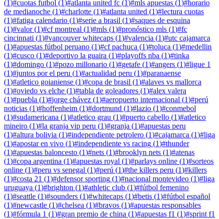
(
1
)
#
cuotas futbol
(
1
)
#
atlanta united fc
(
1
)
#
mls apuestas
(
1
)
#
horario
de medianoche
(
1
)
#
charlotte
(
1
)
#
atlanta united
(
1
)
#
lectura cuotas
(
1
)
#
fatiga calendario
(
1
)
#
serie a brasil
(
1
)
#
saques de esquina
(
1
)
#
valor
(
1
)
#
cf montreal
(
1
)
#
mls
(
1
)
#
pronóstico mls
(
1
)
#
fc
cincinnati
(
1
)
#
vancouver whitecaps
(
1
)
#
valencia
(
1
)
#
utc cajamarca
(
1
)
#
apuestas fútbol peruano
(
1
)
#
cf pachuca
(
1
)
#
toluca
(
1
)
#
medellin
(
1
)
#
cusco
(
1
)
#
deportivo la guaira
(
1
)
#
playoffs nba
(
1
)
#
tinka
(
1
)
#
domingo
(
1
)
#
pozo millonario
(
1
)
#
getafe
(
1
)
#
angers
(
1
)
#
ligue 1
(
1
)
#
juntos por el peru
(
1
)
#
actualidad peru
(
1
)
#
paranaense
(
1
)
#
atletico goianiense
(
1
)
#
copa de brasil
(
1
)
#
alaves vs mallorca
(
1
)
#
oviedo vs elche
(
1
)
#
tabla de goleadores
(
1
)
#
alex valera
(
1
)
#
puebla
(
1
)
#
jorge chávez
(
1
)
#
aeropuerto internacional
(
1
)
#
perú
noticias
(
1
)
#
hoffenheim
(
1
)
#
dortmund
(
1
)
#
lazio
(
1
)
#
conmebol
(
1
)
#
sudamericana
(
1
)
#
atletico grau
(
1
)
#
puerto cabello
(
1
)
#
atletico
mineiro
(
1
)
#
la granja vip peru
(
1
)
#
granja
(
1
)
#
apuestas peru
(
1
)
#
altura bolivia
(
1
)
#
independiente petrolero
(
1
)
#
cajamarca
(
1
)
#
liga
(
1
)
#
apostar en vivo
(
1
)
#
independiente vs racing
(
1
)
#
thunder
(
1
)
#
apuestas baloncesto
(
1
)
#
nets
(
1
)
#
brooklyn nets
(
1
)
#
atenas
(
1
)
#
copa argentina
(
1
)
#
apuestas royal
(
1
)
#
parlays online
(
1
)
#
sorteos
online
(
1
)
#
peru vs senegal
(
1
)
#
perú
(
1
)
#
the killers peru
(
1
)
#
killers
(
1
)
#
costa 21
(
1
)
#
defensor sporting
(
1
)
#
nacional montevideo
(
1
)
#
liga
uruguaya
(
1
)
#
brighton
(
1
)
#
athletic club
(
1
)
#
fútbol femenino
(
1
)
#
seattle
(
1
)
#
sounders
(
1
)
#
whitecaps
(
1
)
#
betis
(
1
)
#
fútbol español
(
1
)
#
newcastle
(
1
)
#
chelsea
(
1
)
#
bravos
(
1
)
#
apuestas responsables
(
1
)
#
fórmula 1
(
1
)
#
gran premio de china
(
1
)
#
apuestas f1
(
1
)
#
sprint f1