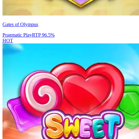
Gates of Olympus
Pragmatic Play
RTP
96.5
%
HOT