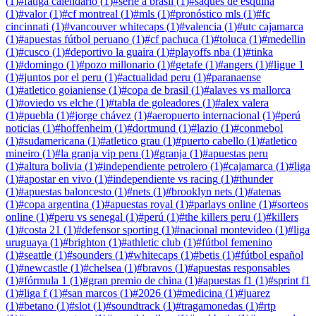
(
1
)
#
fatiga calendario
(
1
)
#
serie a brasil
(
1
)
#
saques de esquina
(
1
)
#
valor
(
1
)
#
cf montreal
(
1
)
#
mls
(
1
)
#
pronóstico mls
(
1
)
#
fc
cincinnati
(
1
)
#
vancouver whitecaps
(
1
)
#
valencia
(
1
)
#
utc cajamarca
(
1
)
#
apuestas fútbol peruano
(
1
)
#
cf pachuca
(
1
)
#
toluca
(
1
)
#
medellin
(
1
)
#
cusco
(
1
)
#
deportivo la guaira
(
1
)
#
playoffs nba
(
1
)
#
tinka
(
1
)
#
domingo
(
1
)
#
pozo millonario
(
1
)
#
getafe
(
1
)
#
angers
(
1
)
#
ligue 1
(
1
)
#
juntos por el peru
(
1
)
#
actualidad peru
(
1
)
#
paranaense
(
1
)
#
atletico goianiense
(
1
)
#
copa de brasil
(
1
)
#
alaves vs mallorca
(
1
)
#
oviedo vs elche
(
1
)
#
tabla de goleadores
(
1
)
#
alex valera
(
1
)
#
puebla
(
1
)
#
jorge chávez
(
1
)
#
aeropuerto internacional
(
1
)
#
perú
noticias
(
1
)
#
hoffenheim
(
1
)
#
dortmund
(
1
)
#
lazio
(
1
)
#
conmebol
(
1
)
#
sudamericana
(
1
)
#
atletico grau
(
1
)
#
puerto cabello
(
1
)
#
atletico
mineiro
(
1
)
#
la granja vip peru
(
1
)
#
granja
(
1
)
#
apuestas peru
(
1
)
#
altura bolivia
(
1
)
#
independiente petrolero
(
1
)
#
cajamarca
(
1
)
#
liga
(
1
)
#
apostar en vivo
(
1
)
#
independiente vs racing
(
1
)
#
thunder
(
1
)
#
apuestas baloncesto
(
1
)
#
nets
(
1
)
#
brooklyn nets
(
1
)
#
atenas
(
1
)
#
copa argentina
(
1
)
#
apuestas royal
(
1
)
#
parlays online
(
1
)
#
sorteos
online
(
1
)
#
peru vs senegal
(
1
)
#
perú
(
1
)
#
the killers peru
(
1
)
#
killers
(
1
)
#
costa 21
(
1
)
#
defensor sporting
(
1
)
#
nacional montevideo
(
1
)
#
liga
uruguaya
(
1
)
#
brighton
(
1
)
#
athletic club
(
1
)
#
fútbol femenino
(
1
)
#
seattle
(
1
)
#
sounders
(
1
)
#
whitecaps
(
1
)
#
betis
(
1
)
#
fútbol español
(
1
)
#
newcastle
(
1
)
#
chelsea
(
1
)
#
bravos
(
1
)
#
apuestas responsables
(
1
)
#
fórmula 1
(
1
)
#
gran premio de china
(
1
)
#
apuestas f1
(
1
)
#
sprint f1
(
1
)
#
liga f
(
1
)
#
san marcos
(
1
)
#
2026
(
1
)
#
medicina
(
1
)
#
juarez
(
1
)
#
betano
(
1
)
#
slot
(
1
)
#
soundtrack
(
1
)
#
tragamonedas
(
1
)
#
rtp