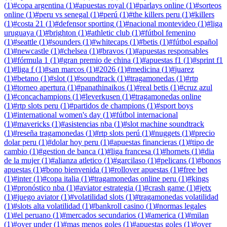
(
1
)
#
copa argentina
(
1
)
#
apuestas royal
(
1
)
#
parlays online
(
1
)
#
sorteos
online
(
1
)
#
peru vs senegal
(
1
)
#
perú
(
1
)
#
the killers peru
(
1
)
#
killers
(
1
)
#
costa 21
(
1
)
#
defensor sporting
(
1
)
#
nacional montevideo
(
1
)
#
liga
uruguaya
(
1
)
#
brighton
(
1
)
#
athletic club
(
1
)
#
fútbol femenino
(
1
)
#
seattle
(
1
)
#
sounders
(
1
)
#
whitecaps
(
1
)
#
betis
(
1
)
#
fútbol español
(
1
)
#
newcastle
(
1
)
#
chelsea
(
1
)
#
bravos
(
1
)
#
apuestas responsables
(
1
)
#
fórmula 1
(
1
)
#
gran premio de china
(
1
)
#
apuestas f1
(
1
)
#
sprint f1
(
1
)
#
liga f
(
1
)
#
san marcos
(
1
)
#
2026
(
1
)
#
medicina
(
1
)
#
juarez
(
1
)
#
betano
(
1
)
#
slot
(
1
)
#
soundtrack
(
1
)
#
tragamonedas
(
1
)
#
rtp
(
1
)
#
torneo apertura
(
1
)
#
panathinaikos
(
1
)
#
real betis
(
1
)
#
cruz azul
(
1
)
#
concachampions
(
1
)
#
leverkusen
(
1
)
#
tragamonedas online
(
1
)
#
rtp slots peru
(
1
)
#
partidos de champions
(
1
)
#
sport boys
(
1
)
#
international women's day
(
1
)
#
fútbol internacional
(
1
)
#
mavericks
(
1
)
#
asistencias nba
(
1
)
#
slot machine soundtrack
(
1
)
#
reseña tragamonedas
(
1
)
#
rtp slots perú
(
1
)
#
nuggets
(
1
)
#
precio
dolar peru
(
1
)
#
dolar hoy peru
(
1
)
#
apuestas financieras
(
1
)
#
tipo de
cambio
(
1
)
#
gestion de banca
(
1
)
#
liga francesa
(
1
)
#
hornets
(
1
)
#
dia
de la mujer
(
1
)
#
alianza atletico
(
1
)
#
garcilaso
(
1
)
#
pelicans
(
1
)
#
bonos
apuestas
(
1
)
#
bono bienvenida
(
1
)
#
rollover apuestas
(
1
)
#
free bet
(
1
)
#
inter
(
1
)
#
copa italia
(
1
)
#
tragamonedas online peru
(
1
)
#
kings
(
1
)
#
pronóstico nba
(
1
)
#
aviator estrategia
(
1
)
#
crash game
(
1
)
#
jetx
(
1
)
#
juego aviator
(
1
)
#
volatilidad slots
(
1
)
#
tragamonedas volatilidad
(
1
)
#
slots alta volatilidad
(
1
)
#
bankroll casino
(
1
)
#
normas legales
(
1
)
#
el peruano
(
1
)
#
mercados secundarios
(
1
)
#
america
(
1
)
#
milan
(
1
)
#
over under
(
1
)
#
mas menos goles
(
1
)
#
apuestas goles
(
1
)
#
over