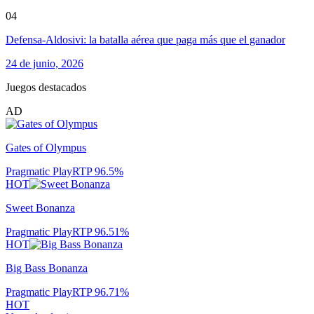
04
Defensa-Aldosivi: la batalla aérea que paga más que el ganador
24 de junio, 2026
Juegos destacados
AD
Gates of Olympus
Pragmatic Play
RTP
96.5
%
HOT
Sweet Bonanza
Pragmatic Play
RTP
96.51
%
HOT
Big Bass Bonanza
Pragmatic Play
RTP
96.71
%
HOT