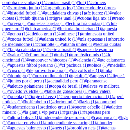
cordoba de santiago
(
1
)
#
cuotas brasil
(
1
)
#
lpf
(
1
)
#
córners
(
1
)
#
sarmiento junin
(
1
)
#
argentinos jrs
(
1
)
#
mercado de córners
(
1
)
#
historial futbol
(
1
)
#
guadalajara chivas
(
1
)
#
fc juarez
(
1
)
#
valor
cuotas
(
1
)
#
club tijuana
(
1
)
#
tigres uanl
(
1
)
#
cuotas liga mx
(
1
)
#
remo
(
1
)
#
previa
(
1
)
#
apuestas tarjetas
(
1
)
#
lectura fría cuotas
(
1
)
#
club
queretaro
(
1
)
#
club america
(
1
)
#
historial brasileirao
(
1
)
#
apuesta
(
1
)
#
genoa
(
1
)
#
atlético grau
(
1
)
#
udinese
(
1
)
#
minnesota united
(
1
)
#
cuotas futbol
(
1
)
#
atlanta united fc
(
1
)
#
mls apuestas
(
1
)
#
horario
de medianoche
(
1
)
#
charlotte
(
1
)
#
atlanta united
(
1
)
#
lectura cuotas
(
1
)
#
fatiga calendario
(
1
)
#
serie a brasil
(
1
)
#
saques de esquina
(
1
)
#
valor
(
1
)
#
cf montreal
(
1
)
#
mls
(
1
)
#
pronóstico mls
(
1
)
#
fc
cincinnati
(
1
)
#
vancouver whitecaps
(
1
)
#
valencia
(
1
)
#
utc cajamarca
(
1
)
#
apuestas fútbol peruano
(
1
)
#
cf pachuca
(
1
)
#
toluca
(
1
)
#
medellin
(
1
)
#
cusco
(
1
)
#
deportivo la guaira
(
1
)
#
playoffs nba
(
1
)
#
tinka
(
1
)
#
domingo
(
1
)
#
pozo millonario
(
1
)
#
getafe
(
1
)
#
angers
(
1
)
#
ligue 1
(
1
)
#
juntos por el peru
(
1
)
#
actualidad peru
(
1
)
#
paranaense
(
1
)
#
atletico goianiense
(
1
)
#
copa de brasil
(
1
)
#
alaves vs mallorca
(
1
)
#
oviedo vs elche
(
1
)
#
tabla de goleadores
(
1
)
#
alex valera
(
1
)
#
puebla
(
1
)
#
jorge chávez
(
1
)
#
aeropuerto internacional
(
1
)
#
perú
noticias
(
1
)
#
hoffenheim
(
1
)
#
dortmund
(
1
)
#
lazio
(
1
)
#
conmebol
(
1
)
#
sudamericana
(
1
)
#
atletico grau
(
1
)
#
puerto cabello
(
1
)
#
atletico
mineiro
(
1
)
#
la granja vip peru
(
1
)
#
granja
(
1
)
#
apuestas peru
(
1
)
#
altura bolivia
(
1
)
#
independiente petrolero
(
1
)
#
cajamarca
(
1
)
#
liga
(
1
)
#
apostar en vivo
(
1
)
#
independiente vs racing
(
1
)
#
thunder
(
1
)
#
apuestas baloncesto
(
1
)
#
nets
(
1
)
#
brooklyn nets
(
1
)
#
atenas