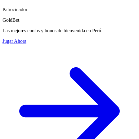
Patrocinador
GoldBet
Las mejores cuotas y bonos de bienvenida en Perú.
Jugar Ahora