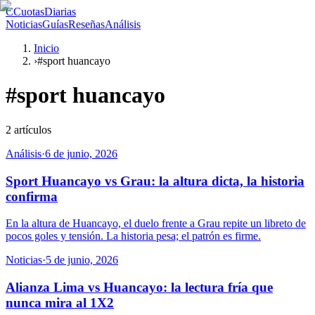
C
CuotasDiarias
Noticias
Guías
Reseñas
Análisis
Inicio
›
#sport huancayo
#
sport huancayo
2
artículos
Análisis
·
6 de junio, 2026
Sport Huancayo vs Grau: la altura dicta, la historia
confirma
En la altura de Huancayo, el duelo frente a Grau repite un libreto de
pocos goles y tensión. La historia pesa; el patrón es firme.
Noticias
·
5 de junio, 2026
Alianza Lima vs Huancayo: la lectura fría que
nunca mira al 1X2