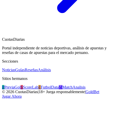
CuotasDiarias
Portal independiente de noticias deportivas, análisis de apuestas y
reseñas de casas de apuestas para el mercado peruano.
Secciones
Noticias
Guías
Reseñas
Análisis
Sitios hermanos
P
PreviaGol
S
ScoreLab
F
FutbolData
M
MatchAnalisis
©
2026
CuotasDiarias
|
18+ Juega responsablemente
|
GoldBet
Jugar Ahora