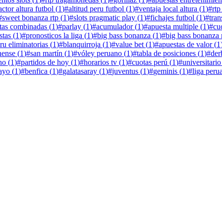
actor altura futbol
(
1
)
#
altitud peru futbol
(
1
)
#
ventaja local altura
(
1
)
#
rtp
#
sweet bonanza rtp
(
1
)
#
slots pragmatic play
(
1
)
#
fichajes futbol
(
1
)
#
tran
tas combinadas
(
1
)
#
parlay
(
1
)
#
acumulador
(
1
)
#
apuesta multiple
(
1
)
#
cu
stas
(
1
)
#
pronosticos la liga
(
1
)
#
big bass bonanza
(
1
)
#
big bass bonanza 
ru eliminatorias
(
1
)
#
blanquirroja
(
1
)
#
value bet
(
1
)
#
apuestas de valor
(
1
nense
(
1
)
#
san martín
(
1
)
#
vóley peruano
(
1
)
#
tabla de posiciones
(
1
)
#
der
no
(
1
)
#
partidos de hoy
(
1
)
#
horarios tv
(
1
)
#
cuotas perú
(
1
)
#
universitario
ayo
(
1
)
#
benfica
(
1
)
#
galatasaray
(
1
)
#
juventus
(
1
)
#
geminis
(
1
)
#
liga peru