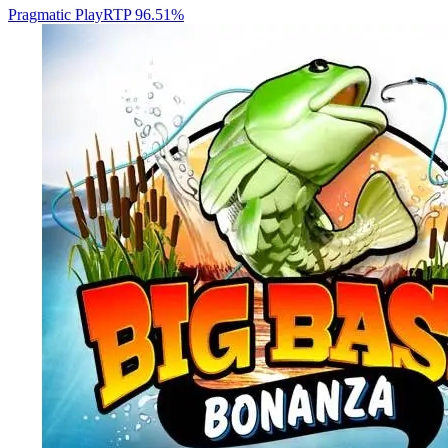
Pragmatic Play
RTP
96.51
%