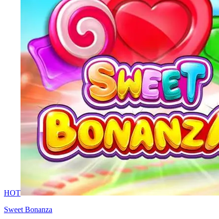
HOT
Sweet Bonanza