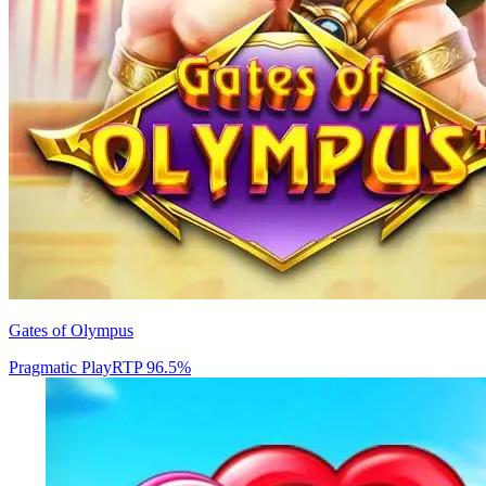
Gates of Olympus
Pragmatic Play
RTP
96.5
%