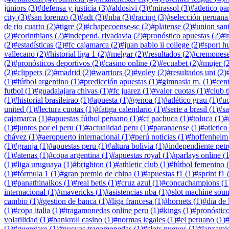
juniors
(
3
)
#
defensa y justicia
(
3
)
#
aldosivi
(
3
)
#
mirassol
(
3
)
#
atletico p
city
(
3
)
#
san lorenzo
(
3
)
#
adt
(
3
)
#
nba
(
3
)
#
racing
(
3
)
#
selección peruana
de rio cuarto
(
2
)
#
tigre
(
2
)
#
chapecoense-sc
(
2
)
#
platense
(
2
)
#
union sant
(
2
)
#
corinthians
(
2
)
#
independ. rivadavia
(
2
)
#
pronóstico apuestas
(
2
)
#
i
(
2
)
#
estadísticas
(
2
)
#
fc cajamarca
(
2
)
#
juan pablo ii college
(
2
)
#
sport h
vallecano
(
2
)
#
historial liga 1
(
2
)
#
melgar
(
2
)
#
resultados
(
2
)
#
cremones
(
2
)
#
pronósticos deportivos
(
2
)
#
casino online
(
2
)
#
ecuabet
(
2
)
#
mujer
(
(
2
)
#
clippers
(
2
)
#
madrid
(
2
)
#
warriors
(
2
)
#
voley
(
2
)
#
resultados uni
(
2
)
(
1
)
#
fútbol argentino
(
1
)
#
predicción apuestas
(
1
)
#
gimnasia m.
(
1
)
#
cen
futbol
(
1
)
#
guadalajara chivas
(
1
)
#
fc juarez
(
1
)
#
valor cuotas
(
1
)
#
club t
(
1
)
#
historial brasileirao
(
1
)
#
apuesta
(
1
)
#
genoa
(
1
)
#
atlético grau
(
1
)
#
u
united
(
1
)
#
lectura cuotas
(
1
)
#
fatiga calendario
(
1
)
#
serie a brasil
(
1
)
#
s
cajamarca
(
1
)
#
apuestas fútbol peruano
(
1
)
#
cf pachuca
(
1
)
#
toluca
(
1
)
#
(
1
)
#
juntos por el peru
(
1
)
#
actualidad peru
(
1
)
#
paranaense
(
1
)
#
atletic
chávez
(
1
)
#
aeropuerto internacional
(
1
)
#
perú noticias
(
1
)
#
hoffenheim
(
1
)
#
granja
(
1
)
#
apuestas peru
(
1
)
#
altura bolivia
(
1
)
#
independiente petr
(
1
)
#
atenas
(
1
)
#
copa argentina
(
1
)
#
apuestas royal
(
1
)
#
parlays online
(
(
1
)
#
liga uruguaya
(
1
)
#
brighton
(
1
)
#
athletic club
(
1
)
#
fútbol femenino
(
(
1
)
#
fórmula 1
(
1
)
#
gran premio de china
(
1
)
#
apuestas f1
(
1
)
#
sprint f1
(
1
)
#
panathinaikos
(
1
)
#
real betis
(
1
)
#
cruz azul
(
1
)
#
concachampions
(
1
internacional
(
1
)
#
mavericks
(
1
)
#
asistencias nba
(
1
)
#
slot machine sou
cambio
(
1
)
#
gestion de banca
(
1
)
#
liga francesa
(
1
)
#
hornets
(
1
)
#
dia de 
(
1
)
#
copa italia
(
1
)
#
tragamonedas online peru
(
1
)
#
kings
(
1
)
#
pronóstic
volatilidad
(
1
)
#
bankroll casino
(
1
)
#
normas legales
(
1
)
#
el peruano
(
1
)
(
1
)
#
queretaro
(
1
)
#
nuevas tragamonedas
(
1
)
#
slots nuevos
(
1
)
#
lanzamie