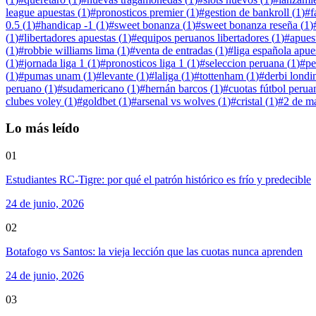
league apuestas
(
1
)
#
pronosticos premier
(
1
)
#
gestion de bankroll
(
1
)
#
f
0.5
(
1
)
#
handicap -1
(
1
)
#
sweet bonanza
(
1
)
#
sweet bonanza reseña
(
1
)
(
1
)
#
libertadores apuestas
(
1
)
#
equipos peruanos libertadores
(
1
)
#
apues
(
1
)
#
robbie williams lima
(
1
)
#
venta de entradas
(
1
)
#
liga española apue
(
1
)
#
jornada liga 1
(
1
)
#
pronosticos liga 1
(
1
)
#
seleccion peruana
(
1
)
#
pe
(
1
)
#
pumas unam
(
1
)
#
levante
(
1
)
#
laliga
(
1
)
#
tottenham
(
1
)
#
derbi londi
peruano
(
1
)
#
sudamericano
(
1
)
#
hernán barcos
(
1
)
#
cuotas fútbol perua
clubes voley
(
1
)
#
goldbet
(
1
)
#
arsenal vs wolves
(
1
)
#
cristal
(
1
)
#
2 de m
Lo más leído
01
Estudiantes RC-Tigre: por qué el patrón histórico es frío y predecible
24 de junio, 2026
02
Botafogo vs Santos: la vieja lección que las cuotas nunca aprenden
24 de junio, 2026
03