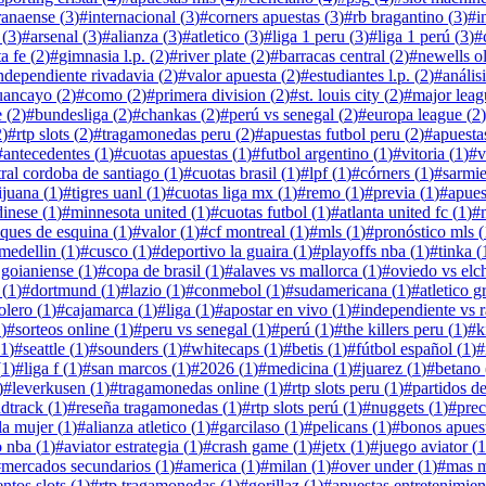
aranaense
(
3
)
#
internacional
(
3
)
#
corners apuestas
(
3
)
#
rb bragantino
(
3
)
#
i
(
3
)
#
arsenal
(
3
)
#
alianza
(
3
)
#
atletico
(
3
)
#
liga 1 peru
(
3
)
#
liga 1 perú
(
3
)
#
a fe
(
2
)
#
gimnasia l.p.
(
2
)
#
river plate
(
2
)
#
barracas central
(
2
)
#
newells o
ndependiente rivadavia
(
2
)
#
valor apuesta
(
2
)
#
estudiantes l.p.
(
2
)
#
análisi
uancayo
(
2
)
#
como
(
2
)
#
primera division
(
2
)
#
st. louis city
(
2
)
#
major leag
e
(
2
)
#
bundesliga
(
2
)
#
chankas
(
2
)
#
perú vs senegal
(
2
)
#
europa league
(
2
)
2
)
#
rtp slots
(
2
)
#
tragamonedas peru
(
2
)
#
apuestas futbol peru
(
2
)
#
apuesta
#
antecedentes
(
1
)
#
cuotas apuestas
(
1
)
#
futbol argentino
(
1
)
#
vitoria
(
1
)
#
v
tral cordoba de santiago
(
1
)
#
cuotas brasil
(
1
)
#
lpf
(
1
)
#
córners
(
1
)
#
sarmie
ijuana
(
1
)
#
tigres uanl
(
1
)
#
cuotas liga mx
(
1
)
#
remo
(
1
)
#
previa
(
1
)
#
apues
dinese
(
1
)
#
minnesota united
(
1
)
#
cuotas futbol
(
1
)
#
atlanta united fc
(
1
)
#
aques de esquina
(
1
)
#
valor
(
1
)
#
cf montreal
(
1
)
#
mls
(
1
)
#
pronóstico mls
(
medellin
(
1
)
#
cusco
(
1
)
#
deportivo la guaira
(
1
)
#
playoffs nba
(
1
)
#
tinka
(
o goianiense
(
1
)
#
copa de brasil
(
1
)
#
alaves vs mallorca
(
1
)
#
oviedo vs elc
(
1
)
#
dortmund
(
1
)
#
lazio
(
1
)
#
conmebol
(
1
)
#
sudamericana
(
1
)
#
atletico g
olero
(
1
)
#
cajamarca
(
1
)
#
liga
(
1
)
#
apostar en vivo
(
1
)
#
independiente vs 
1
)
#
sorteos online
(
1
)
#
peru vs senegal
(
1
)
#
perú
(
1
)
#
the killers peru
(
1
)
#
k
1
)
#
seattle
(
1
)
#
sounders
(
1
)
#
whitecaps
(
1
)
#
betis
(
1
)
#
fútbol español
(
1
)
#
(
1
)
#
liga f
(
1
)
#
san marcos
(
1
)
#
2026
(
1
)
#
medicina
(
1
)
#
juarez
(
1
)
#
betano
)
#
leverkusen
(
1
)
#
tragamonedas online
(
1
)
#
rtp slots peru
(
1
)
#
partidos d
ndtrack
(
1
)
#
reseña tragamonedas
(
1
)
#
rtp slots perú
(
1
)
#
nuggets
(
1
)
#
prec
la mujer
(
1
)
#
alianza atletico
(
1
)
#
garcilaso
(
1
)
#
pelicans
(
1
)
#
bonos apues
o nba
(
1
)
#
aviator estrategia
(
1
)
#
crash game
(
1
)
#
jetx
(
1
)
#
juego aviator
(
1
#
mercados secundarios
(
1
)
#
america
(
1
)
#
milan
(
1
)
#
over under
(
1
)
#
mas m
ntos slots
(
1
)
#
rtp tragamonedas
(
1
)
#
gorillaz
(
1
)
#
apuestas entretenimien