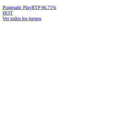
Pragmatic Play
RTP
96.71
%
HOT
Ver todos los juegos