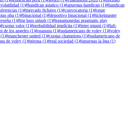
 volatilidad
(
1
)
#
handicap asiatico
(
1
)
#
apuestas handicap
(
1
)
#
handicap
sferencias
(
1
)
#
mercado fichajes
(
1
)
#
convocatoria
(
1
)
#
onpe
otas nba
(
1
)
#
binacional
(
1
)
#
deportivo binacional
(
1
)
#
ticketmaster
reseña
(
1
)
#
big bass splash
(
1
)
#
tragamonedas pragmatic play
)
#
cuotas valor
(
1
)
#
probabilidad implícita
(
1
)
#
inter miami
(
1
)
#
lafc
bi de los angeles
(
1
)
#
osasuna
(
1
)
#
sudamericano de voley
(
1
)
#
voley
(
1
)
#
manchester united
(
1
)
#
cuotas champions
(
1
)
#
sudamericano de
ana de voley
(
1
)
#
girona
(
1
)
#
real sociedad
(
1
)
#
apuestas la liga
(
1
)