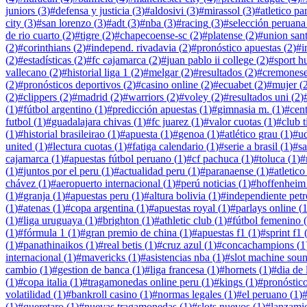
juniors
(
3
)
#
defensa y justicia
(
3
)
#
aldosivi
(
3
)
#
mirassol
(
3
)
#
atletico p
city
(
3
)
#
san lorenzo
(
3
)
#
adt
(
3
)
#
nba
(
3
)
#
racing
(
3
)
#
selección peruana
de rio cuarto
(
2
)
#
tigre
(
2
)
#
chapecoense-sc
(
2
)
#
platense
(
2
)
#
union sant
(
2
)
#
corinthians
(
2
)
#
independ. rivadavia
(
2
)
#
pronóstico apuestas
(
2
)
#
i
(
2
)
#
estadísticas
(
2
)
#
fc cajamarca
(
2
)
#
juan pablo ii college
(
2
)
#
sport h
vallecano
(
2
)
#
historial liga 1
(
2
)
#
melgar
(
2
)
#
resultados
(
2
)
#
cremones
(
2
)
#
pronósticos deportivos
(
2
)
#
casino online
(
2
)
#
ecuabet
(
2
)
#
mujer
(
(
2
)
#
clippers
(
2
)
#
madrid
(
2
)
#
warriors
(
2
)
#
voley
(
2
)
#
resultados uni
(
2
)
(
1
)
#
fútbol argentino
(
1
)
#
predicción apuestas
(
1
)
#
gimnasia m.
(
1
)
#
cen
futbol
(
1
)
#
guadalajara chivas
(
1
)
#
fc juarez
(
1
)
#
valor cuotas
(
1
)
#
club t
(
1
)
#
historial brasileirao
(
1
)
#
apuesta
(
1
)
#
genoa
(
1
)
#
atlético grau
(
1
)
#
u
united
(
1
)
#
lectura cuotas
(
1
)
#
fatiga calendario
(
1
)
#
serie a brasil
(
1
)
#
s
cajamarca
(
1
)
#
apuestas fútbol peruano
(
1
)
#
cf pachuca
(
1
)
#
toluca
(
1
)
#
(
1
)
#
juntos por el peru
(
1
)
#
actualidad peru
(
1
)
#
paranaense
(
1
)
#
atletic
chávez
(
1
)
#
aeropuerto internacional
(
1
)
#
perú noticias
(
1
)
#
hoffenheim
(
1
)
#
granja
(
1
)
#
apuestas peru
(
1
)
#
altura bolivia
(
1
)
#
independiente petr
(
1
)
#
atenas
(
1
)
#
copa argentina
(
1
)
#
apuestas royal
(
1
)
#
parlays online
(
(
1
)
#
liga uruguaya
(
1
)
#
brighton
(
1
)
#
athletic club
(
1
)
#
fútbol femenino
(
(
1
)
#
fórmula 1
(
1
)
#
gran premio de china
(
1
)
#
apuestas f1
(
1
)
#
sprint f1
(
1
)
#
panathinaikos
(
1
)
#
real betis
(
1
)
#
cruz azul
(
1
)
#
concachampions
(
1
internacional
(
1
)
#
mavericks
(
1
)
#
asistencias nba
(
1
)
#
slot machine sou
cambio
(
1
)
#
gestion de banca
(
1
)
#
liga francesa
(
1
)
#
hornets
(
1
)
#
dia de 
(
1
)
#
copa italia
(
1
)
#
tragamonedas online peru
(
1
)
#
kings
(
1
)
#
pronóstic
volatilidad
(
1
)
#
bankroll casino
(
1
)
#
normas legales
(
1
)
#
el peruano
(
1
)
(
1
)
#
queretaro
(
1
)
#
nuevas tragamonedas
(
1
)
#
slots nuevos
(
1
)
#
lanzamie