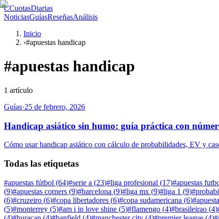
C
CuotasDiarias
Noticias
Guías
Reseñas
Análisis
Inicio
›
#apuestas handicap
#
apuestas handicap
1
artículo
Guías
·
25 de febrero, 2026
Handicap asiático sin humo: guía práctica con número
Cómo usar handicap asiático con cálculo de probabilidades, EV y casos
Todas las etiquetas
#
apuestas fútbol
(
64
)
#
serie a
(
23
)
#
liga profesional
(
17
)
#
apuestas futb
(
9
)
#
apuestas corners
(
9
)
#
barcelona
(
9
)
#
liga mx
(
9
)
#
liga 1
(
9
)
#
probabi
(
6
)
#
cruzeiro
(
6
)
#
copa libertadores
(
6
)
#
copa sudamericana
(
6
)
#
apuesta
(
5
)
#
monterrey
(
5
)
#
am i in love shine
(
5
)
#
flamengo
(
4
)
#
brasileirao
(
4
)
(
4
)
#
huracan
(
4
)
#
banfield
(
4
)
#
manchester city
(
4
)
#
premier league
(
4
)
#