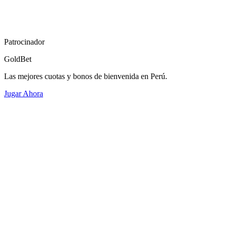
Patrocinador
GoldBet
Las mejores cuotas y bonos de bienvenida en Perú.
Jugar Ahora