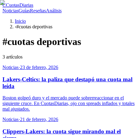
C
CuotasDiarias
Noticias
Guías
Reseñas
Análisis
Inicio
›
#cuotas deportivas
#
cuotas deportivas
3
artículos
Noticias
·
23 de febrero, 2026
Lakers-Celtics: la paliza que destapó una cuota mal
leída
Boston golpeó duro y el mercado puede sobrerreaccionar en el
siguiente cruce. En CuotasDiarias, ojo con spreads inflados y totales
mal ajustados.
Noticias
·
21 de febrero, 2026
Clippers-Lakers: la cuota sigue mirando mal el