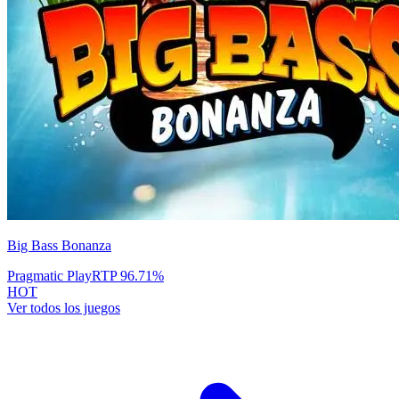
Big Bass Bonanza
Pragmatic Play
RTP
96.71
%
HOT
Ver todos los juegos