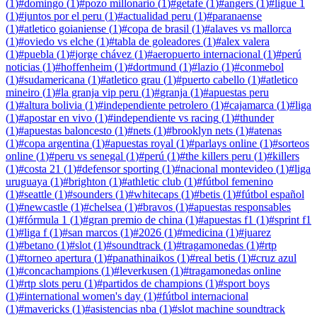
(
1
)
#
domingo
(
1
)
#
pozo millonario
(
1
)
#
getafe
(
1
)
#
angers
(
1
)
#
ligue 1
(
1
)
#
juntos por el peru
(
1
)
#
actualidad peru
(
1
)
#
paranaense
(
1
)
#
atletico goianiense
(
1
)
#
copa de brasil
(
1
)
#
alaves vs mallorca
(
1
)
#
oviedo vs elche
(
1
)
#
tabla de goleadores
(
1
)
#
alex valera
(
1
)
#
puebla
(
1
)
#
jorge chávez
(
1
)
#
aeropuerto internacional
(
1
)
#
perú
noticias
(
1
)
#
hoffenheim
(
1
)
#
dortmund
(
1
)
#
lazio
(
1
)
#
conmebol
(
1
)
#
sudamericana
(
1
)
#
atletico grau
(
1
)
#
puerto cabello
(
1
)
#
atletico
mineiro
(
1
)
#
la granja vip peru
(
1
)
#
granja
(
1
)
#
apuestas peru
(
1
)
#
altura bolivia
(
1
)
#
independiente petrolero
(
1
)
#
cajamarca
(
1
)
#
liga
(
1
)
#
apostar en vivo
(
1
)
#
independiente vs racing
(
1
)
#
thunder
(
1
)
#
apuestas baloncesto
(
1
)
#
nets
(
1
)
#
brooklyn nets
(
1
)
#
atenas
(
1
)
#
copa argentina
(
1
)
#
apuestas royal
(
1
)
#
parlays online
(
1
)
#
sorteos
online
(
1
)
#
peru vs senegal
(
1
)
#
perú
(
1
)
#
the killers peru
(
1
)
#
killers
(
1
)
#
costa 21
(
1
)
#
defensor sporting
(
1
)
#
nacional montevideo
(
1
)
#
liga
uruguaya
(
1
)
#
brighton
(
1
)
#
athletic club
(
1
)
#
fútbol femenino
(
1
)
#
seattle
(
1
)
#
sounders
(
1
)
#
whitecaps
(
1
)
#
betis
(
1
)
#
fútbol español
(
1
)
#
newcastle
(
1
)
#
chelsea
(
1
)
#
bravos
(
1
)
#
apuestas responsables
(
1
)
#
fórmula 1
(
1
)
#
gran premio de china
(
1
)
#
apuestas f1
(
1
)
#
sprint f1
(
1
)
#
liga f
(
1
)
#
san marcos
(
1
)
#
2026
(
1
)
#
medicina
(
1
)
#
juarez
(
1
)
#
betano
(
1
)
#
slot
(
1
)
#
soundtrack
(
1
)
#
tragamonedas
(
1
)
#
rtp
(
1
)
#
torneo apertura
(
1
)
#
panathinaikos
(
1
)
#
real betis
(
1
)
#
cruz azul
(
1
)
#
concachampions
(
1
)
#
leverkusen
(
1
)
#
tragamonedas online
(
1
)
#
rtp slots peru
(
1
)
#
partidos de champions
(
1
)
#
sport boys
(
1
)
#
international women's day
(
1
)
#
fútbol internacional
(
1
)
#
mavericks
(
1
)
#
asistencias nba
(
1
)
#
slot machine soundtrack