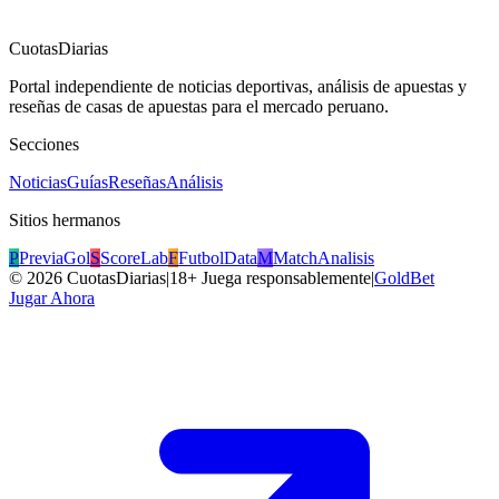
CuotasDiarias
Portal independiente de noticias deportivas, análisis de apuestas y
reseñas de casas de apuestas para el mercado peruano.
Secciones
Noticias
Guías
Reseñas
Análisis
Sitios hermanos
P
PreviaGol
S
ScoreLab
F
FutbolData
M
MatchAnalisis
©
2026
CuotasDiarias
|
18+ Juega responsablemente
|
GoldBet
Jugar Ahora