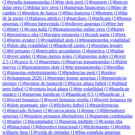
(
1
)
#
reseña tragamonedas
(
1
)
#
rtp slots perú
(
1
)
#
nuggets
(
1
)
#
precio
dolar peru
(
1
)
#
dolar hoy peru
(
1
)
#
apuestas financieras
(
1
)
#
tipo de
cambio
(
1
)
#
gestion de banca
(
1
)
#
liga francesa
(
1
)
#
hornets
(
1
)
#
dia
de la mujer
(
1
)
#
alianza atletico
(
1
)
#
garcilaso
(
1
)
#
pelicans
(
1
)
#
bonos
apuestas
(
1
)
#
bono bienvenida
(
1
)
#
rollover apuestas
(
1
)
#
free bet
(
1
)
#
inter
(
1
)
#
copa italia
(
1
)
#
tragamonedas online peru
(
1
)
#
kings
(
1
)
#
pronóstico nba
(
1
)
#
aviator estrategia
(
1
)
#
crash game
(
1
)
#
jetx
(
1
)
#
juego aviator
(
1
)
#
volatilidad slots
(
1
)
#
tragamonedas volatilidad
(
1
)
#
slots alta volatilidad
(
1
)
#
bankroll casino
(
1
)
#
normas legales
(
1
)
#
el peruano
(
1
)
#
mercados secundarios
(
1
)
#
america
(
1
)
#
milan
(
1
)
#
over under
(
1
)
#
mas menos goles
(
1
)
#
apuestas goles
(
1
)
#
over
2.5
(
1
)
#
cusco fc
(
1
)
#
queretaro
(
1
)
#
nuevas tragamonedas
(
1
)
#
slots
nuevos
(
1
)
#
lanzamientos slots
(
1
)
#
rtp tragamonedas
(
1
)
#
gorillaz
(
1
)
#
apuestas entretenimiento
(
1
)
#
tendencias perú
(
1
)
#
sorteo
(
1
)
#
champions 2026
(
1
)
#
premier league apuestas
(
1
)
#
pronosticos
premier
(
1
)
#
gestion de bankroll
(
1
)
#
factor altura futbol
(
1
)
#
altitud
peru futbol
(
1
)
#
ventaja local altura
(
1
)
#
rtp volatilidad
(
1
)
#
handicap
asiatico
(
1
)
#
apuestas handicap
(
1
)
#
handicap 0.5
(
1
)
#
handicap -1
(
1
)
#
sweet bonanza
(
1
)
#
sweet bonanza reseña
(
1
)
#
sweet bonanza rtp
(
1
)
#
slots pragmatic play
(
1
)
#
fichajes futbol
(
1
)
#
transferencias
(
1
)
#
mercado fichajes
(
1
)
#
convocatoria
(
1
)
#
onpe
(
1
)
#
libertadores
apuestas
(
1
)
#
equipos peruanos libertadores
(
1
)
#
apuestas combinadas
(
1
)
#
parlay
(
1
)
#
acumulador
(
1
)
#
apuesta multiple
(
1
)
#
cuotas nba
(
1
)
#
binacional
(
1
)
#
deportivo binacional
(
1
)
#
ticketmaster
(
1
)
#
robbie
williams lima
(
1
)
#
venta de entradas
(
1
)
#
liga española apuestas