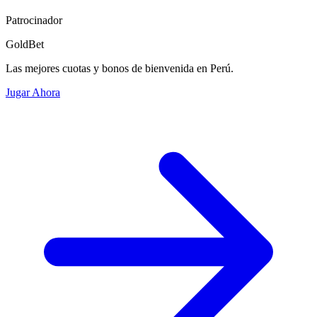
Patrocinador
GoldBet
Las mejores cuotas y bonos de bienvenida en Perú.
Jugar Ahora