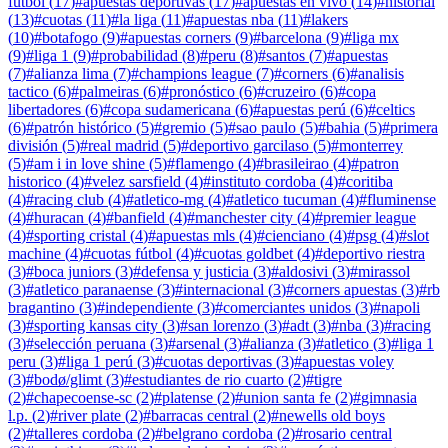
futbol
(
17
)
#
apuestas deportivas
(
17
)
#
apuestas en vivo
(
14
)
#
historial
(
13
)
#
cuotas
(
11
)
#
la liga
(
11
)
#
apuestas nba
(
11
)
#
lakers
(
10
)
#
botafogo
(
9
)
#
apuestas corners
(
9
)
#
barcelona
(
9
)
#
liga mx
(
9
)
#
liga 1
(
9
)
#
probabilidad
(
8
)
#
peru
(
8
)
#
santos
(
7
)
#
apuestas
(
7
)
#
alianza lima
(
7
)
#
champions league
(
7
)
#
corners
(
6
)
#
analisis
tactico
(
6
)
#
palmeiras
(
6
)
#
pronóstico
(
6
)
#
cruzeiro
(
6
)
#
copa
libertadores
(
6
)
#
copa sudamericana
(
6
)
#
apuestas perú
(
6
)
#
celtics
(
6
)
#
patrón histórico
(
5
)
#
gremio
(
5
)
#
sao paulo
(
5
)
#
bahia
(
5
)
#
primera
división
(
5
)
#
real madrid
(
5
)
#
deportivo garcilaso
(
5
)
#
monterrey
(
5
)
#
am i in love shine
(
5
)
#
flamengo
(
4
)
#
brasileirao
(
4
)
#
patron
historico
(
4
)
#
velez sarsfield
(
4
)
#
instituto cordoba
(
4
)
#
coritiba
(
4
)
#
racing club
(
4
)
#
atletico-mg
(
4
)
#
atletico tucuman
(
4
)
#
fluminense
(
4
)
#
huracan
(
4
)
#
banfield
(
4
)
#
manchester city
(
4
)
#
premier league
(
4
)
#
sporting cristal
(
4
)
#
apuestas mls
(
4
)
#
cienciano
(
4
)
#
psg
(
4
)
#
slot
machine
(
4
)
#
cuotas fútbol
(
4
)
#
cuotas goldbet
(
4
)
#
deportivo riestra
(
3
)
#
boca juniors
(
3
)
#
defensa y justicia
(
3
)
#
aldosivi
(
3
)
#
mirassol
(
3
)
#
atletico paranaense
(
3
)
#
internacional
(
3
)
#
corners apuestas
(
3
)
#
rb
bragantino
(
3
)
#
independiente
(
3
)
#
comerciantes unidos
(
3
)
#
napoli
(
3
)
#
sporting kansas city
(
3
)
#
san lorenzo
(
3
)
#
adt
(
3
)
#
nba
(
3
)
#
racing
(
3
)
#
selección peruana
(
3
)
#
arsenal
(
3
)
#
alianza
(
3
)
#
atletico
(
3
)
#
liga 1
peru
(
3
)
#
liga 1 perú
(
3
)
#
cuotas deportivas
(
3
)
#
apuestas voley
(
3
)
#
bodø/glimt
(
3
)
#
estudiantes de rio cuarto
(
2
)
#
tigre
(
2
)
#
chapecoense-sc
(
2
)
#
platense
(
2
)
#
union santa fe
(
2
)
#
gimnasia
l.p.
(
2
)
#
river plate
(
2
)
#
barracas central
(
2
)
#
newells old boys
(
2
)
#
talleres cordoba
(
2
)
#
belgrano cordoba
(
2
)
#
rosario central