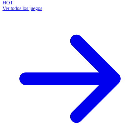
HOT
Ver todos los juegos