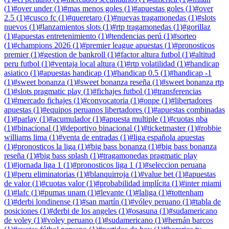
(
1
)
#
over under
(
1
)
#
mas menos goles
(
1
)
#
apuestas goles
(
1
)
#
over
2.5
(
1
)
#
cusco fc
(
1
)
#
queretaro
(
1
)
#
nuevas tragamonedas
(
1
)
#
slots
nuevos
(
1
)
#
lanzamientos slots
(
1
)
#
rtp tragamonedas
(
1
)
#
gorillaz
(
1
)
#
apuestas entretenimiento
(
1
)
#
tendencias perú
(
1
)
#
sorteo
(
1
)
#
champions 2026
(
1
)
#
premier league apuestas
(
1
)
#
pronosticos
premier
(
1
)
#
gestion de bankroll
(
1
)
#
factor altura futbol
(
1
)
#
altitud
peru futbol
(
1
)
#
ventaja local altura
(
1
)
#
rtp volatilidad
(
1
)
#
handicap
asiatico
(
1
)
#
apuestas handicap
(
1
)
#
handicap 0.5
(
1
)
#
handicap -1
(
1
)
#
sweet bonanza
(
1
)
#
sweet bonanza reseña
(
1
)
#
sweet bonanza rtp
(
1
)
#
slots pragmatic play
(
1
)
#
fichajes futbol
(
1
)
#
transferencias
(
1
)
#
mercado fichajes
(
1
)
#
convocatoria
(
1
)
#
onpe
(
1
)
#
libertadores
apuestas
(
1
)
#
equipos peruanos libertadores
(
1
)
#
apuestas combinadas
(
1
)
#
parlay
(
1
)
#
acumulador
(
1
)
#
apuesta multiple
(
1
)
#
cuotas nba
(
1
)
#
binacional
(
1
)
#
deportivo binacional
(
1
)
#
ticketmaster
(
1
)
#
robbie
williams lima
(
1
)
#
venta de entradas
(
1
)
#
liga española apuestas
(
1
)
#
pronosticos la liga
(
1
)
#
big bass bonanza
(
1
)
#
big bass bonanza
reseña
(
1
)
#
big bass splash
(
1
)
#
tragamonedas pragmatic play
(
1
)
#
jornada liga 1
(
1
)
#
pronosticos liga 1
(
1
)
#
seleccion peruana
(
1
)
#
peru eliminatorias
(
1
)
#
blanquirroja
(
1
)
#
value bet
(
1
)
#
apuestas
de valor
(
1
)
#
cuotas valor
(
1
)
#
probabilidad implícita
(
1
)
#
inter miami
(
1
)
#
lafc
(
1
)
#
pumas unam
(
1
)
#
levante
(
1
)
#
laliga
(
1
)
#
tottenham
(
1
)
#
derbi londinense
(
1
)
#
san martín
(
1
)
#
vóley peruano
(
1
)
#
tabla de
posiciones
(
1
)
#
derbi de los angeles
(
1
)
#
osasuna
(
1
)
#
sudamericano
de voley
(
1
)
#
voley peruano
(
1
)
#
sudamericano
(
1
)
#
hernán barcos