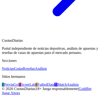
CuotasDiarias
Portal independiente de noticias deportivas, análisis de apuestas y
reseñas de casas de apuestas para el mercado peruano.
Secciones
Noticias
Guías
Reseñas
Análisis
Sitios hermanos
P
PreviaGol
S
ScoreLab
F
FutbolData
M
MatchAnalisis
©
2026
CuotasDiarias
|
18+ Juega responsablemente
|
GoldBet
Jugar Ahora