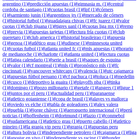
argentino
(
1
)
#
predicción apuestas
(
1
)
#
gimnasia m.
(
1
)
#
central
cordoba de santiago
(
1
)
#
cuotas brasil
(
1
)
#
lpf
(
1
)
#
córners
(
1
)
#
sarmiento junin
(
1
)
#
argentinos jrs
(
1
)
#
mercado de córners
(
1
)
#
historial futbol
(
1
)
#
guadalajara chivas
(
1
)
#
fc juarez
(
1
)
#
valor
cuotas
(
1
)
#
club tijuana
(
1
)
#
tigres uanl
(
1
)
#
cuotas liga mx
(
1
)
#
remo
(
1
)
#
previa
(
1
)
#
apuestas tarjetas
(
1
)
#
lectura fría cuotas
(
1
)
#
club
queretaro
(
1
)
#
club america
(
1
)
#
historial brasileirao
(
1
)
#
apuesta
(
1
)
#
genoa
(
1
)
#
atlético grau
(
1
)
#
udinese
(
1
)
#
minnesota united
(
1
)
#
cuotas futbol
(
1
)
#
atlanta united fc
(
1
)
#
mls apuestas
(
1
)
#
horario
de medianoche
(
1
)
#
charlotte
(
1
)
#
atlanta united
(
1
)
#
lectura cuotas
(
1
)
#
fatiga calendario
(
1
)
#
serie a brasil
(
1
)
#
saques de esquina
(
1
)
#
valor
(
1
)
#
cf montreal
(
1
)
#
mls
(
1
)
#
pronóstico mls
(
1
)
#
fc
cincinnati
(
1
)
#
vancouver whitecaps
(
1
)
#
valencia
(
1
)
#
utc cajamarca
(
1
)
#
apuestas fútbol peruano
(
1
)
#
cf pachuca
(
1
)
#
toluca
(
1
)
#
medellin
(
1
)
#
cusco
(
1
)
#
deportivo la guaira
(
1
)
#
playoffs nba
(
1
)
#
tinka
(
1
)
#
domingo
(
1
)
#
pozo millonario
(
1
)
#
getafe
(
1
)
#
angers
(
1
)
#
ligue 1
(
1
)
#
juntos por el peru
(
1
)
#
actualidad peru
(
1
)
#
paranaense
(
1
)
#
atletico goianiense
(
1
)
#
copa de brasil
(
1
)
#
alaves vs mallorca
(
1
)
#
oviedo vs elche
(
1
)
#
tabla de goleadores
(
1
)
#
alex valera
(
1
)
#
puebla
(
1
)
#
jorge chávez
(
1
)
#
aeropuerto internacional
(
1
)
#
perú
noticias
(
1
)
#
hoffenheim
(
1
)
#
dortmund
(
1
)
#
lazio
(
1
)
#
conmebol
(
1
)
#
sudamericana
(
1
)
#
atletico grau
(
1
)
#
puerto cabello
(
1
)
#
atletico
mineiro
(
1
)
#
la granja vip peru
(
1
)
#
granja
(
1
)
#
apuestas peru
(
1
)
#
altura bolivia
(
1
)
#
independiente petrolero
(
1
)
#
cajamarca
(
1
)
#
liga
(
1
)
#
apostar en vivo
(
1
)
#
independiente vs racing
(
1
)
#
thunder