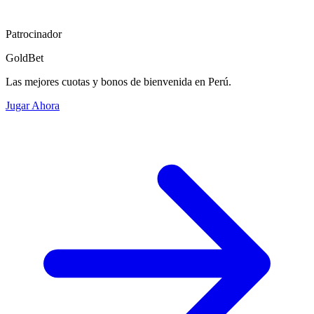
Patrocinador
GoldBet
Las mejores cuotas y bonos de bienvenida en Perú.
Jugar Ahora