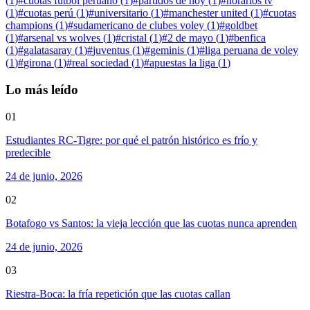
(
1
)
#
cuotas fútbol peruano
(
1
)
#
partidos de hoy
(
1
)
#
horarios tv
(
1
)
#
cuotas perú
(
1
)
#
universitario
(
1
)
#
manchester united
(
1
)
#
cuotas
champions
(
1
)
#
sudamericano de clubes voley
(
1
)
#
goldbet
(
1
)
#
arsenal vs wolves
(
1
)
#
cristal
(
1
)
#
2 de mayo
(
1
)
#
benfica
(
1
)
#
galatasaray
(
1
)
#
juventus
(
1
)
#
geminis
(
1
)
#
liga peruana de voley
(
1
)
#
girona
(
1
)
#
real sociedad
(
1
)
#
apuestas la liga
(
1
)
Lo más leído
01
Estudiantes RC-Tigre: por qué el patrón histórico es frío y
predecible
24 de junio, 2026
02
Botafogo vs Santos: la vieja lección que las cuotas nunca aprenden
24 de junio, 2026
03
Riestra-Boca: la fría repetición que las cuotas callan