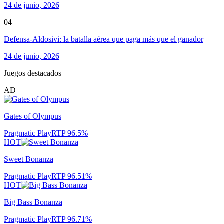
24 de junio, 2026
04
Defensa-Aldosivi: la batalla aérea que paga más que el ganador
24 de junio, 2026
Juegos destacados
AD
Gates of Olympus
Pragmatic Play
RTP
96.5
%
HOT
Sweet Bonanza
Pragmatic Play
RTP
96.51
%
HOT
Big Bass Bonanza
Pragmatic Play
RTP
96.71
%