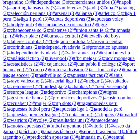
bragantino
(
3
)
#
independiente
(
3
)
#
comerciantes unidos
(
3
)
#
napoli
(
3
)
#
sporting kansas city
(
3
)
#
san lorenzo
(
3
)
#
adt
(
3
)
#
nba
(
3
)
#
racing
(
3
)
#
selección peruana
(
3
)
#
arsenal
(
3
)
#
alianza
(
3
)
#
atletico
(
3
)
#
liga 1
peru
(
3
)
#
liga 1 perú
(
3
)
#
cuotas deportivas
(
3
)
#
apuestas voley
(
3
)
#
bodø/glimt
(
3
)
#
estudiantes de rio cuarto
(
2
)
#
tigre
(
2
)
#
chapecoense-sc
(
2
)
#
platense
(
2
)
#
union santa fe
(
2
)
#
gimnasia
l.p.
(
2
)
#
river plate
(
2
)
#
barracas central
(
2
)
#
newells old boys
(
2
)
#
talleres cordoba
(
2
)
#
belgrano cordoba
(
2
)
#
rosario central
(
2
)
#
corinthians
(
2
)
#
independ. rivadavia
(
2
)
#
pronóstico apuestas
(
2
)
#
independiente rivadavia
(
2
)
#
valor apuesta
(
2
)
#
estudiantes l.p.
(
2
)
#
análisis táctico
(
2
)
#
liverpool
(
2
)
#
fbc melgar
(
2
)
#
ucv moquegua
(
2
)
#
estadísticas
(
2
)
#
fc cajamarca
(
2
)
#
juan pablo ii college
(
2
)
#
sport
huancayo
(
2
)
#
como
(
2
)
#
primera division
(
2
)
#
st. louis city
(
2
)
#
major
league soccer
(
2
)
#
nashville sc
(
2
)
#
apuestas tácticas
(
2
)
#
lanus
(
2
)
#
rayo vallecano
(
2
)
#
historial liga 1
(
2
)
#
melgar
(
2
)
#
resultados
(
2
)
#
cremonese
(
2
)
#
bundesliga
(
2
)
#
chankas
(
2
)
#
perú vs senegal
(
2
)
#
europa league
(
2
)
#
deportivo
(
2
)
#
champions
(
2
)
#
tigres
(
2
)
#
gestión de banca
(
2
)
#
pronósticos deportivos
(
2
)
#
casino online
(
2
)
#
ecuabet
(
2
)
#
mujer
(
2
)
#
rtp slots
(
2
)
#
tragamonedas peru
(
2
)
#
apuestas futbol peru
(
2
)
#
apuestas liga 1
(
2
)
#
noticias perú
(
2
)
#
apuestas premier league
(
2
)
#
cuotas peru
(
2
)
#
clippers
(
2
)
#
madrid
(
2
)
#
warriors
(
2
)
#
voley
(
2
)
#
resultados uni
(
2
)
#
antecedentes
(
1
)
#
cuotas apuestas
(
1
)
#
futbol argentino
(
1
)
#
vitoria
(
1
)
#
vasco da
gama
(
1
)
#
táctica
(
1
)
#
analisis táctico
(
1
)
#
serie a brasileirao
(
1
)
#
fútbol
argentino
(
1
)
#
predicción apuestas
(
1
)
#
gimnasia m.
(
1
)
#
central