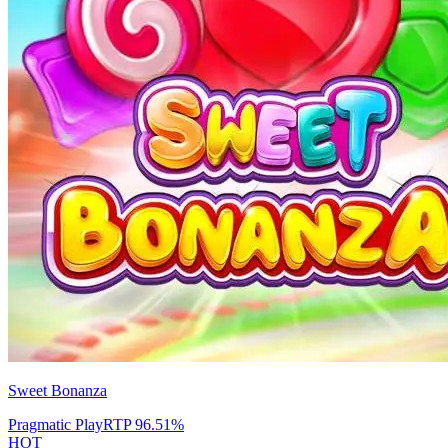
Sweet Bonanza
Pragmatic Play
RTP
96.51
%
HOT