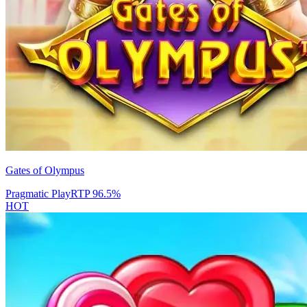
Gates of Olympus
Pragmatic Play
RTP
96.5
%
HOT