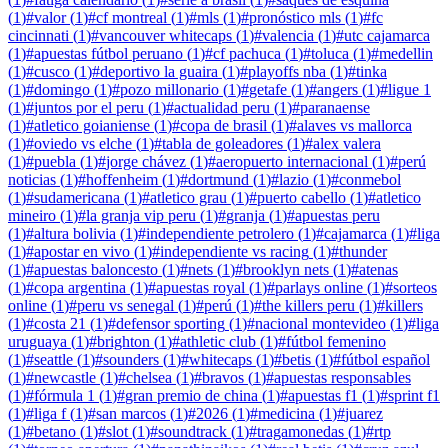
(
1
)
#
valor
(
1
)
#
cf montreal
(
1
)
#
mls
(
1
)
#
pronóstico mls
(
1
)
#
fc
cincinnati
(
1
)
#
vancouver whitecaps
(
1
)
#
valencia
(
1
)
#
utc cajamarca
(
1
)
#
apuestas fútbol peruano
(
1
)
#
cf pachuca
(
1
)
#
toluca
(
1
)
#
medellin
(
1
)
#
cusco
(
1
)
#
deportivo la guaira
(
1
)
#
playoffs nba
(
1
)
#
tinka
(
1
)
#
domingo
(
1
)
#
pozo millonario
(
1
)
#
getafe
(
1
)
#
angers
(
1
)
#
ligue 1
(
1
)
#
juntos por el peru
(
1
)
#
actualidad peru
(
1
)
#
paranaense
(
1
)
#
atletico goianiense
(
1
)
#
copa de brasil
(
1
)
#
alaves vs mallorca
(
1
)
#
oviedo vs elche
(
1
)
#
tabla de goleadores
(
1
)
#
alex valera
(
1
)
#
puebla
(
1
)
#
jorge chávez
(
1
)
#
aeropuerto internacional
(
1
)
#
perú
noticias
(
1
)
#
hoffenheim
(
1
)
#
dortmund
(
1
)
#
lazio
(
1
)
#
conmebol
(
1
)
#
sudamericana
(
1
)
#
atletico grau
(
1
)
#
puerto cabello
(
1
)
#
atletico
mineiro
(
1
)
#
la granja vip peru
(
1
)
#
granja
(
1
)
#
apuestas peru
(
1
)
#
altura bolivia
(
1
)
#
independiente petrolero
(
1
)
#
cajamarca
(
1
)
#
liga
(
1
)
#
apostar en vivo
(
1
)
#
independiente vs racing
(
1
)
#
thunder
(
1
)
#
apuestas baloncesto
(
1
)
#
nets
(
1
)
#
brooklyn nets
(
1
)
#
atenas
(
1
)
#
copa argentina
(
1
)
#
apuestas royal
(
1
)
#
parlays online
(
1
)
#
sorteos
online
(
1
)
#
peru vs senegal
(
1
)
#
perú
(
1
)
#
the killers peru
(
1
)
#
killers
(
1
)
#
costa 21
(
1
)
#
defensor sporting
(
1
)
#
nacional montevideo
(
1
)
#
liga
uruguaya
(
1
)
#
brighton
(
1
)
#
athletic club
(
1
)
#
fútbol femenino
(
1
)
#
seattle
(
1
)
#
sounders
(
1
)
#
whitecaps
(
1
)
#
betis
(
1
)
#
fútbol español
(
1
)
#
newcastle
(
1
)
#
chelsea
(
1
)
#
bravos
(
1
)
#
apuestas responsables
(
1
)
#
fórmula 1
(
1
)
#
gran premio de china
(
1
)
#
apuestas f1
(
1
)
#
sprint f1
(
1
)
#
liga f
(
1
)
#
san marcos
(
1
)
#
2026
(
1
)
#
medicina
(
1
)
#
juarez
(
1
)
#
betano
(
1
)
#
slot
(
1
)
#
soundtrack
(
1
)
#
tragamonedas
(
1
)
#
rtp