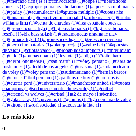
(
1
)
#
mercado fichajes
(
1
)
#
convocatoria
(
1
)
#
onpe
(
1
)
#
libertadores
apuestas
(
1
)
#
equipos peruanos libertadores
(
1
)
#
apuestas combinadas
(
1
)
#
parlay
(
1
)
#
acumulador
(
1
)
#
apuesta multiple
(
1
)
#
cuotas nba
(
1
)
#
binacional
(
1
)
#
deportivo binacional
(
1
)
#
ticketmaster
(
1
)
#
robbie
williams lima
(
1
)
#
venta de entradas
(
1
)
#
liga española apuestas
(
1
)
#
pronosticos la liga
(
1
)
#
big bass bonanza
(
1
)
#
big bass bonanza
reseña
(
1
)
#
big bass splash
(
1
)
#
tragamonedas pragmatic play
(
1
)
#
jornada liga 1
(
1
)
#
pronosticos liga 1
(
1
)
#
seleccion peruana
(
1
)
#
peru eliminatorias
(
1
)
#
blanquirroja
(
1
)
#
value bet
(
1
)
#
apuestas
de valor
(
1
)
#
cuotas valor
(
1
)
#
probabilidad implícita
(
1
)
#
inter miami
(
1
)
#
lafc
(
1
)
#
pumas unam
(
1
)
#
levante
(
1
)
#
laliga
(
1
)
#
tottenham
(
1
)
#
derbi londinense
(
1
)
#
san martín
(
1
)
#
vóley peruano
(
1
)
#
tabla de
posiciones
(
1
)
#
derbi de los angeles
(
1
)
#
osasuna
(
1
)
#
sudamericano
de voley
(
1
)
#
voley peruano
(
1
)
#
sudamericano
(
1
)
#
hernán barcos
(
1
)
#
cuotas fútbol peruano
(
1
)
#
partidos de hoy
(
1
)
#
horarios tv
(
1
)
#
cuotas perú
(
1
)
#
universitario
(
1
)
#
manchester united
(
1
)
#
cuotas
champions
(
1
)
#
sudamericano de clubes voley
(
1
)
#
goldbet
(
1
)
#
arsenal vs wolves
(
1
)
#
cristal
(
1
)
#
2 de mayo
(
1
)
#
benfica
(
1
)
#
galatasaray
(
1
)
#
juventus
(
1
)
#
geminis
(
1
)
#
liga peruana de voley
(
1
)
#
girona
(
1
)
#
real sociedad
(
1
)
#
apuestas la liga
(
1
)
Lo más leído
01