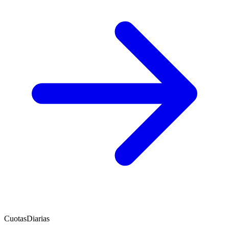
CuotasDiarias