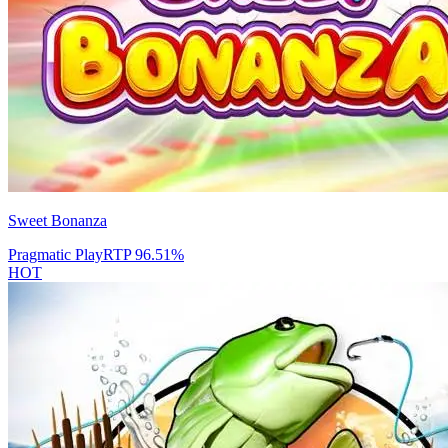
Sweet Bonanza
Pragmatic Play
RTP
96.51
%
HOT