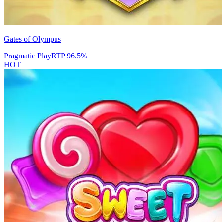
Gates of Olympus
Pragmatic Play
RTP
96.5
%
HOT