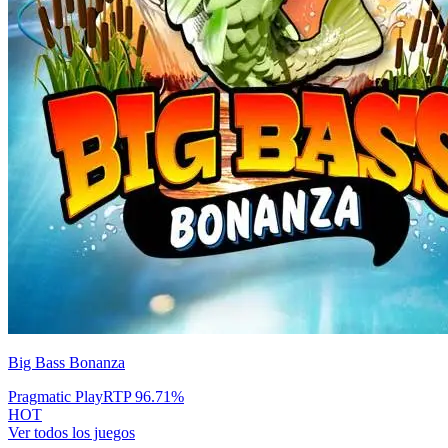
Big Bass Bonanza
Pragmatic Play
RTP
96.71
%
HOT
Ver todos los juegos