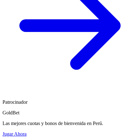
Patrocinador
GoldBet
Las mejores cuotas y bonos de bienvenida en Perú.
Jugar Ahora