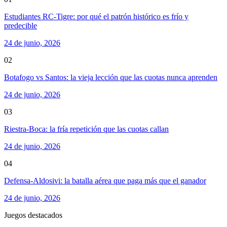
Estudiantes RC-Tigre: por qué el patrón histórico es frío y
predecible
24 de junio, 2026
02
Botafogo vs Santos: la vieja lección que las cuotas nunca aprenden
24 de junio, 2026
03
Riestra-Boca: la fría repetición que las cuotas callan
24 de junio, 2026
04
Defensa-Aldosivi: la batalla aérea que paga más que el ganador
24 de junio, 2026
Juegos destacados