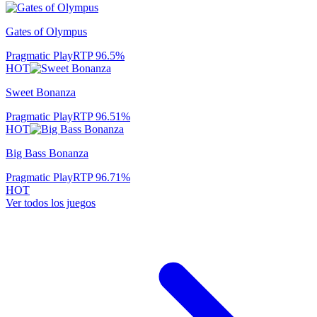
Gates of Olympus
Pragmatic Play
RTP
96.5
%
HOT
Sweet Bonanza
Pragmatic Play
RTP
96.51
%
HOT
Big Bass Bonanza
Pragmatic Play
RTP
96.71
%
HOT
Ver todos los juegos