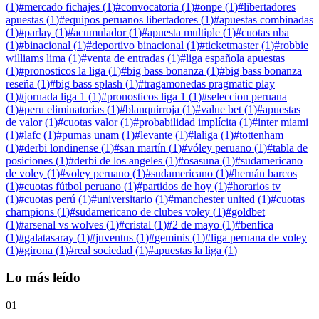
(
1
)
#
mercado fichajes
(
1
)
#
convocatoria
(
1
)
#
onpe
(
1
)
#
libertadores
apuestas
(
1
)
#
equipos peruanos libertadores
(
1
)
#
apuestas combinadas
(
1
)
#
parlay
(
1
)
#
acumulador
(
1
)
#
apuesta multiple
(
1
)
#
cuotas nba
(
1
)
#
binacional
(
1
)
#
deportivo binacional
(
1
)
#
ticketmaster
(
1
)
#
robbie
williams lima
(
1
)
#
venta de entradas
(
1
)
#
liga española apuestas
(
1
)
#
pronosticos la liga
(
1
)
#
big bass bonanza
(
1
)
#
big bass bonanza
reseña
(
1
)
#
big bass splash
(
1
)
#
tragamonedas pragmatic play
(
1
)
#
jornada liga 1
(
1
)
#
pronosticos liga 1
(
1
)
#
seleccion peruana
(
1
)
#
peru eliminatorias
(
1
)
#
blanquirroja
(
1
)
#
value bet
(
1
)
#
apuestas
de valor
(
1
)
#
cuotas valor
(
1
)
#
probabilidad implícita
(
1
)
#
inter miami
(
1
)
#
lafc
(
1
)
#
pumas unam
(
1
)
#
levante
(
1
)
#
laliga
(
1
)
#
tottenham
(
1
)
#
derbi londinense
(
1
)
#
san martín
(
1
)
#
vóley peruano
(
1
)
#
tabla de
posiciones
(
1
)
#
derbi de los angeles
(
1
)
#
osasuna
(
1
)
#
sudamericano
de voley
(
1
)
#
voley peruano
(
1
)
#
sudamericano
(
1
)
#
hernán barcos
(
1
)
#
cuotas fútbol peruano
(
1
)
#
partidos de hoy
(
1
)
#
horarios tv
(
1
)
#
cuotas perú
(
1
)
#
universitario
(
1
)
#
manchester united
(
1
)
#
cuotas
champions
(
1
)
#
sudamericano de clubes voley
(
1
)
#
goldbet
(
1
)
#
arsenal vs wolves
(
1
)
#
cristal
(
1
)
#
2 de mayo
(
1
)
#
benfica
(
1
)
#
galatasaray
(
1
)
#
juventus
(
1
)
#
geminis
(
1
)
#
liga peruana de voley
(
1
)
#
girona
(
1
)
#
real sociedad
(
1
)
#
apuestas la liga
(
1
)
Lo más leído
01