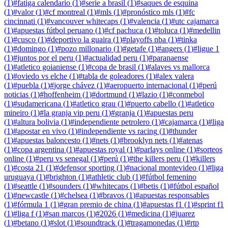
(
1
)
#
fatiga calendario
(
1
)
#
serie a brasil
(
1
)
#
saques de esquina
(
1
)
#
valor
(
1
)
#
cf montreal
(
1
)
#
mls
(
1
)
#
pronóstico mls
(
1
)
#
fc
cincinnati
(
1
)
#
vancouver whitecaps
(
1
)
#
valencia
(
1
)
#
utc cajamarca
(
1
)
#
apuestas fútbol peruano
(
1
)
#
cf pachuca
(
1
)
#
toluca
(
1
)
#
medellin
(
1
)
#
cusco
(
1
)
#
deportivo la guaira
(
1
)
#
playoffs nba
(
1
)
#
tinka
(
1
)
#
domingo
(
1
)
#
pozo millonario
(
1
)
#
getafe
(
1
)
#
angers
(
1
)
#
ligue 1
(
1
)
#
juntos por el peru
(
1
)
#
actualidad peru
(
1
)
#
paranaense
(
1
)
#
atletico goianiense
(
1
)
#
copa de brasil
(
1
)
#
alaves vs mallorca
(
1
)
#
oviedo vs elche
(
1
)
#
tabla de goleadores
(
1
)
#
alex valera
(
1
)
#
puebla
(
1
)
#
jorge chávez
(
1
)
#
aeropuerto internacional
(
1
)
#
perú
noticias
(
1
)
#
hoffenheim
(
1
)
#
dortmund
(
1
)
#
lazio
(
1
)
#
conmebol
(
1
)
#
sudamericana
(
1
)
#
atletico grau
(
1
)
#
puerto cabello
(
1
)
#
atletico
mineiro
(
1
)
#
la granja vip peru
(
1
)
#
granja
(
1
)
#
apuestas peru
(
1
)
#
altura bolivia
(
1
)
#
independiente petrolero
(
1
)
#
cajamarca
(
1
)
#
liga
(
1
)
#
apostar en vivo
(
1
)
#
independiente vs racing
(
1
)
#
thunder
(
1
)
#
apuestas baloncesto
(
1
)
#
nets
(
1
)
#
brooklyn nets
(
1
)
#
atenas
(
1
)
#
copa argentina
(
1
)
#
apuestas royal
(
1
)
#
parlays online
(
1
)
#
sorteos
online
(
1
)
#
peru vs senegal
(
1
)
#
perú
(
1
)
#
the killers peru
(
1
)
#
killers
(
1
)
#
costa 21
(
1
)
#
defensor sporting
(
1
)
#
nacional montevideo
(
1
)
#
liga
uruguaya
(
1
)
#
brighton
(
1
)
#
athletic club
(
1
)
#
fútbol femenino
(
1
)
#
seattle
(
1
)
#
sounders
(
1
)
#
whitecaps
(
1
)
#
betis
(
1
)
#
fútbol español
(
1
)
#
newcastle
(
1
)
#
chelsea
(
1
)
#
bravos
(
1
)
#
apuestas responsables
(
1
)
#
fórmula 1
(
1
)
#
gran premio de china
(
1
)
#
apuestas f1
(
1
)
#
sprint f1
(
1
)
#
liga f
(
1
)
#
san marcos
(
1
)
#
2026
(
1
)
#
medicina
(
1
)
#
juarez
(
1
)
#
betano
(
1
)
#
slot
(
1
)
#
soundtrack
(
1
)
#
tragamonedas
(
1
)
#
rtp