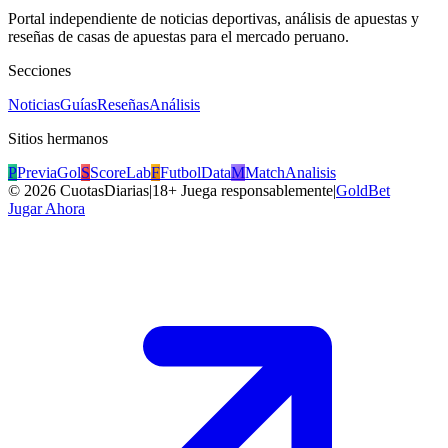
Portal independiente de noticias deportivas, análisis de apuestas y
reseñas de casas de apuestas para el mercado peruano.
Secciones
Noticias
Guías
Reseñas
Análisis
Sitios hermanos
P
PreviaGol
S
ScoreLab
F
FutbolData
M
MatchAnalisis
©
2026
CuotasDiarias
|
18+ Juega responsablemente
|
GoldBet
Jugar Ahora