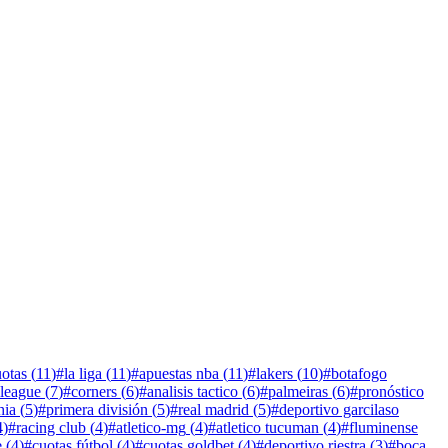
uotas
(
11
)
#
la liga
(
11
)
#
apuestas nba
(
11
)
#
lakers
(
10
)
#
botafogo
league
(
7
)
#
corners
(
6
)
#
analisis tactico
(
6
)
#
palmeiras
(
6
)
#
pronóstico
hia
(
5
)
#
primera división
(
5
)
#
real madrid
(
5
)
#
deportivo garcilaso
4
)
#
racing club
(
4
)
#
atletico-mg
(
4
)
#
atletico tucuman
(
4
)
#
fluminense
e
(
4
)
#
cuotas fútbol
(
4
)
#
cuotas goldbet
(
4
)
#
deportivo riestra
(
3
)
#
boca