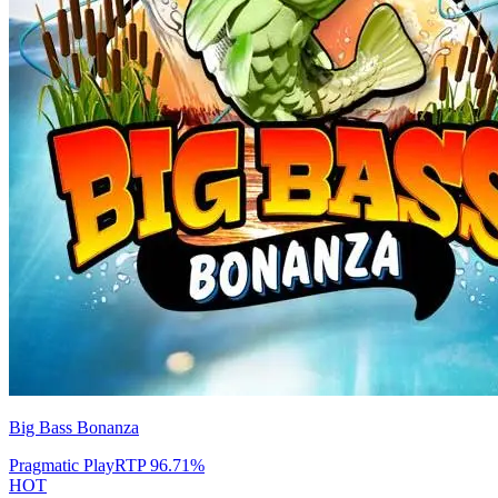
Big Bass Bonanza
Pragmatic Play
RTP
96.71
%
HOT