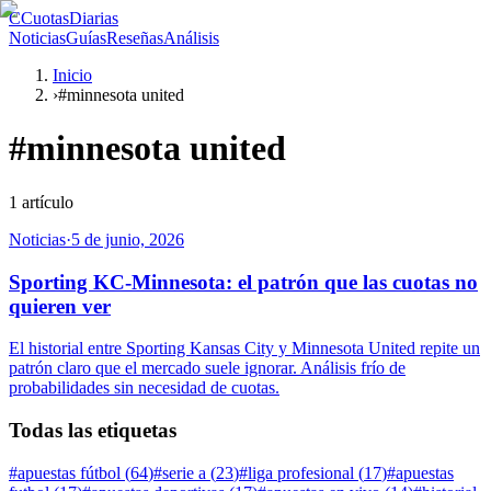
C
CuotasDiarias
Noticias
Guías
Reseñas
Análisis
Inicio
›
#minnesota united
#
minnesota united
1
artículo
Noticias
·
5 de junio, 2026
Sporting KC-Minnesota: el patrón que las cuotas no
quieren ver
El historial entre Sporting Kansas City y Minnesota United repite un
patrón claro que el mercado suele ignorar. Análisis frío de
probabilidades sin necesidad de cuotas.
Todas las etiquetas
#
apuestas fútbol
(
64
)
#
serie a
(
23
)
#
liga profesional
(
17
)
#
apuestas