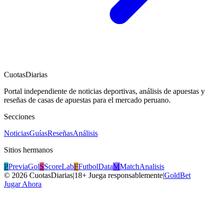
CuotasDiarias
Portal independiente de noticias deportivas, análisis de apuestas y
reseñas de casas de apuestas para el mercado peruano.
Secciones
Noticias
Guías
Reseñas
Análisis
Sitios hermanos
P
PreviaGol
S
ScoreLab
F
FutbolData
M
MatchAnalisis
©
2026
CuotasDiarias
|
18+ Juega responsablemente
|
GoldBet
Jugar Ahora