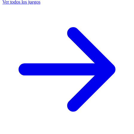
Ver todos los juegos