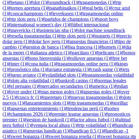
(
1
)
#
betano
(
1
)
#
slot
(
1
)
#
soundtrack
(
1
)
#
tragamonedas
(
1
)
#
rtp
(
1
)
#
torneo apertura
(
1
)
#
panathinaikos
(
1
)
#
real betis
(
1
)
#
cruz azul
(
1
)
#
concachampions
(
1
)
#
leverkusen
(
1
)
#
tragamonedas online
(
1
)
#
rtp slots peru
(
1
)
#
partidos de champions
(
1
)
#
sport boys
(
1
)
#
international women's day
(
1
)
#
fútbol internacional
(
1
)
#
mavericks
(
1
)
#
asistencias nba
(
1
)
#
slot machine soundtrack
(
1
)
#
reseña tragamonedas
(
1
)
#
rtp slots perú
(
1
)
#
nuggets
(
1
)
#
precio
dolar peru
(
1
)
#
dolar hoy peru
(
1
)
#
apuestas financieras
(
1
)
#
tipo de
cambio
(
1
)
#
gestion de banca
(
1
)
#
liga francesa
(
1
)
#
hornets
(
1
)
#
dia
de la mujer
(
1
)
#
alianza atletico
(
1
)
#
garcilaso
(
1
)
#
pelicans
(
1
)
#
bonos
apuestas
(
1
)
#
bono bienvenida
(
1
)
#
rollover apuestas
(
1
)
#
free bet
(
1
)
#
inter
(
1
)
#
copa italia
(
1
)
#
tragamonedas online peru
(
1
)
#
kings
(
1
)
#
pronóstico nba
(
1
)
#
aviator estrategia
(
1
)
#
crash game
(
1
)
#
jetx
(
1
)
#
juego aviator
(
1
)
#
volatilidad slots
(
1
)
#
tragamonedas volatilidad
(
1
)
#
slots alta volatilidad
(
1
)
#
bankroll casino
(
1
)
#
normas legales
(
1
)
#
el peruano
(
1
)
#
mercados secundarios
(
1
)
#
america
(
1
)
#
milan
(
1
)
#
over under
(
1
)
#
mas menos goles
(
1
)
#
apuestas goles
(
1
)
#
over
2.5
(
1
)
#
cusco fc
(
1
)
#
queretaro
(
1
)
#
nuevas tragamonedas
(
1
)
#
slots
nuevos
(
1
)
#
lanzamientos slots
(
1
)
#
rtp tragamonedas
(
1
)
#
gorillaz
(
1
)
#
apuestas entretenimiento
(
1
)
#
tendencias perú
(
1
)
#
sorteo
(
1
)
#
champions 2026
(
1
)
#
premier league apuestas
(
1
)
#
pronosticos
premier
(
1
)
#
gestion de bankroll
(
1
)
#
factor altura futbol
(
1
)
#
altitud
peru futbol
(
1
)
#
ventaja local altura
(
1
)
#
rtp volatilidad
(
1
)
#
handicap
asiatico
(
1
)
#
apuestas handicap
(
1
)
#
handicap 0.5
(
1
)
#
handicap -1
(
1
)
#
sweet bonanza
(
1
)
#
sweet bonanza reseña
(
1
)
#
sweet bonanza rtp