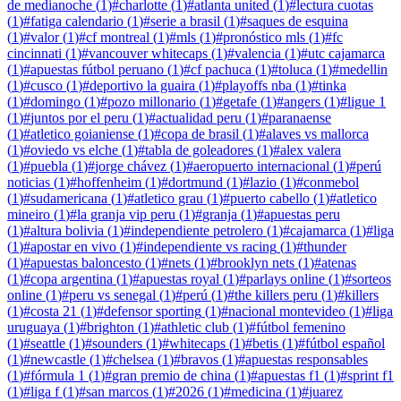
de medianoche
(
1
)
#
charlotte
(
1
)
#
atlanta united
(
1
)
#
lectura cuotas
(
1
)
#
fatiga calendario
(
1
)
#
serie a brasil
(
1
)
#
saques de esquina
(
1
)
#
valor
(
1
)
#
cf montreal
(
1
)
#
mls
(
1
)
#
pronóstico mls
(
1
)
#
fc
cincinnati
(
1
)
#
vancouver whitecaps
(
1
)
#
valencia
(
1
)
#
utc cajamarca
(
1
)
#
apuestas fútbol peruano
(
1
)
#
cf pachuca
(
1
)
#
toluca
(
1
)
#
medellin
(
1
)
#
cusco
(
1
)
#
deportivo la guaira
(
1
)
#
playoffs nba
(
1
)
#
tinka
(
1
)
#
domingo
(
1
)
#
pozo millonario
(
1
)
#
getafe
(
1
)
#
angers
(
1
)
#
ligue 1
(
1
)
#
juntos por el peru
(
1
)
#
actualidad peru
(
1
)
#
paranaense
(
1
)
#
atletico goianiense
(
1
)
#
copa de brasil
(
1
)
#
alaves vs mallorca
(
1
)
#
oviedo vs elche
(
1
)
#
tabla de goleadores
(
1
)
#
alex valera
(
1
)
#
puebla
(
1
)
#
jorge chávez
(
1
)
#
aeropuerto internacional
(
1
)
#
perú
noticias
(
1
)
#
hoffenheim
(
1
)
#
dortmund
(
1
)
#
lazio
(
1
)
#
conmebol
(
1
)
#
sudamericana
(
1
)
#
atletico grau
(
1
)
#
puerto cabello
(
1
)
#
atletico
mineiro
(
1
)
#
la granja vip peru
(
1
)
#
granja
(
1
)
#
apuestas peru
(
1
)
#
altura bolivia
(
1
)
#
independiente petrolero
(
1
)
#
cajamarca
(
1
)
#
liga
(
1
)
#
apostar en vivo
(
1
)
#
independiente vs racing
(
1
)
#
thunder
(
1
)
#
apuestas baloncesto
(
1
)
#
nets
(
1
)
#
brooklyn nets
(
1
)
#
atenas
(
1
)
#
copa argentina
(
1
)
#
apuestas royal
(
1
)
#
parlays online
(
1
)
#
sorteos
online
(
1
)
#
peru vs senegal
(
1
)
#
perú
(
1
)
#
the killers peru
(
1
)
#
killers
(
1
)
#
costa 21
(
1
)
#
defensor sporting
(
1
)
#
nacional montevideo
(
1
)
#
liga
uruguaya
(
1
)
#
brighton
(
1
)
#
athletic club
(
1
)
#
fútbol femenino
(
1
)
#
seattle
(
1
)
#
sounders
(
1
)
#
whitecaps
(
1
)
#
betis
(
1
)
#
fútbol español
(
1
)
#
newcastle
(
1
)
#
chelsea
(
1
)
#
bravos
(
1
)
#
apuestas responsables
(
1
)
#
fórmula 1
(
1
)
#
gran premio de china
(
1
)
#
apuestas f1
(
1
)
#
sprint f1
(
1
)
#
liga f
(
1
)
#
san marcos
(
1
)
#
2026
(
1
)
#
medicina
(
1
)
#
juarez