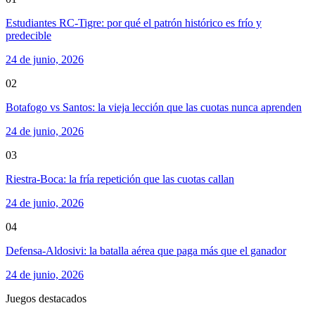
Estudiantes RC-Tigre: por qué el patrón histórico es frío y
predecible
24 de junio, 2026
02
Botafogo vs Santos: la vieja lección que las cuotas nunca aprenden
24 de junio, 2026
03
Riestra-Boca: la fría repetición que las cuotas callan
24 de junio, 2026
04
Defensa-Aldosivi: la batalla aérea que paga más que el ganador
24 de junio, 2026
Juegos destacados