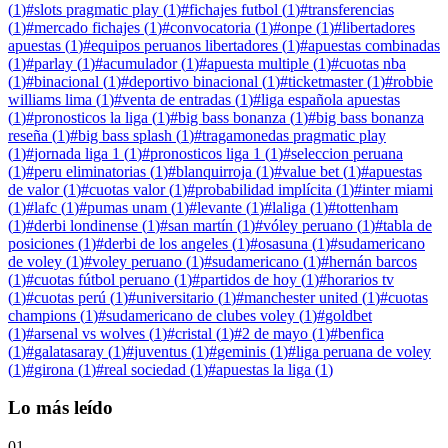
(
1
)
#
slots pragmatic play
(
1
)
#
fichajes futbol
(
1
)
#
transferencias
(
1
)
#
mercado fichajes
(
1
)
#
convocatoria
(
1
)
#
onpe
(
1
)
#
libertadores
apuestas
(
1
)
#
equipos peruanos libertadores
(
1
)
#
apuestas combinadas
(
1
)
#
parlay
(
1
)
#
acumulador
(
1
)
#
apuesta multiple
(
1
)
#
cuotas nba
(
1
)
#
binacional
(
1
)
#
deportivo binacional
(
1
)
#
ticketmaster
(
1
)
#
robbie
williams lima
(
1
)
#
venta de entradas
(
1
)
#
liga española apuestas
(
1
)
#
pronosticos la liga
(
1
)
#
big bass bonanza
(
1
)
#
big bass bonanza
reseña
(
1
)
#
big bass splash
(
1
)
#
tragamonedas pragmatic play
(
1
)
#
jornada liga 1
(
1
)
#
pronosticos liga 1
(
1
)
#
seleccion peruana
(
1
)
#
peru eliminatorias
(
1
)
#
blanquirroja
(
1
)
#
value bet
(
1
)
#
apuestas
de valor
(
1
)
#
cuotas valor
(
1
)
#
probabilidad implícita
(
1
)
#
inter miami
(
1
)
#
lafc
(
1
)
#
pumas unam
(
1
)
#
levante
(
1
)
#
laliga
(
1
)
#
tottenham
(
1
)
#
derbi londinense
(
1
)
#
san martín
(
1
)
#
vóley peruano
(
1
)
#
tabla de
posiciones
(
1
)
#
derbi de los angeles
(
1
)
#
osasuna
(
1
)
#
sudamericano
de voley
(
1
)
#
voley peruano
(
1
)
#
sudamericano
(
1
)
#
hernán barcos
(
1
)
#
cuotas fútbol peruano
(
1
)
#
partidos de hoy
(
1
)
#
horarios tv
(
1
)
#
cuotas perú
(
1
)
#
universitario
(
1
)
#
manchester united
(
1
)
#
cuotas
champions
(
1
)
#
sudamericano de clubes voley
(
1
)
#
goldbet
(
1
)
#
arsenal vs wolves
(
1
)
#
cristal
(
1
)
#
2 de mayo
(
1
)
#
benfica
(
1
)
#
galatasaray
(
1
)
#
juventus
(
1
)
#
geminis
(
1
)
#
liga peruana de voley
(
1
)
#
girona
(
1
)
#
real sociedad
(
1
)
#
apuestas la liga
(
1
)
Lo más leído
01