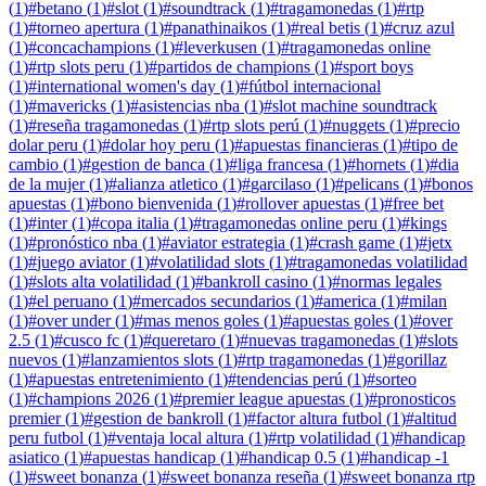
(
1
)
#
betano
(
1
)
#
slot
(
1
)
#
soundtrack
(
1
)
#
tragamonedas
(
1
)
#
rtp
(
1
)
#
torneo apertura
(
1
)
#
panathinaikos
(
1
)
#
real betis
(
1
)
#
cruz azul
(
1
)
#
concachampions
(
1
)
#
leverkusen
(
1
)
#
tragamonedas online
(
1
)
#
rtp slots peru
(
1
)
#
partidos de champions
(
1
)
#
sport boys
(
1
)
#
international women's day
(
1
)
#
fútbol internacional
(
1
)
#
mavericks
(
1
)
#
asistencias nba
(
1
)
#
slot machine soundtrack
(
1
)
#
reseña tragamonedas
(
1
)
#
rtp slots perú
(
1
)
#
nuggets
(
1
)
#
precio
dolar peru
(
1
)
#
dolar hoy peru
(
1
)
#
apuestas financieras
(
1
)
#
tipo de
cambio
(
1
)
#
gestion de banca
(
1
)
#
liga francesa
(
1
)
#
hornets
(
1
)
#
dia
de la mujer
(
1
)
#
alianza atletico
(
1
)
#
garcilaso
(
1
)
#
pelicans
(
1
)
#
bonos
apuestas
(
1
)
#
bono bienvenida
(
1
)
#
rollover apuestas
(
1
)
#
free bet
(
1
)
#
inter
(
1
)
#
copa italia
(
1
)
#
tragamonedas online peru
(
1
)
#
kings
(
1
)
#
pronóstico nba
(
1
)
#
aviator estrategia
(
1
)
#
crash game
(
1
)
#
jetx
(
1
)
#
juego aviator
(
1
)
#
volatilidad slots
(
1
)
#
tragamonedas volatilidad
(
1
)
#
slots alta volatilidad
(
1
)
#
bankroll casino
(
1
)
#
normas legales
(
1
)
#
el peruano
(
1
)
#
mercados secundarios
(
1
)
#
america
(
1
)
#
milan
(
1
)
#
over under
(
1
)
#
mas menos goles
(
1
)
#
apuestas goles
(
1
)
#
over
2.5
(
1
)
#
cusco fc
(
1
)
#
queretaro
(
1
)
#
nuevas tragamonedas
(
1
)
#
slots
nuevos
(
1
)
#
lanzamientos slots
(
1
)
#
rtp tragamonedas
(
1
)
#
gorillaz
(
1
)
#
apuestas entretenimiento
(
1
)
#
tendencias perú
(
1
)
#
sorteo
(
1
)
#
champions 2026
(
1
)
#
premier league apuestas
(
1
)
#
pronosticos
premier
(
1
)
#
gestion de bankroll
(
1
)
#
factor altura futbol
(
1
)
#
altitud
peru futbol
(
1
)
#
ventaja local altura
(
1
)
#
rtp volatilidad
(
1
)
#
handicap
asiatico
(
1
)
#
apuestas handicap
(
1
)
#
handicap 0.5
(
1
)
#
handicap -1
(
1
)
#
sweet bonanza
(
1
)
#
sweet bonanza reseña
(
1
)
#
sweet bonanza rtp