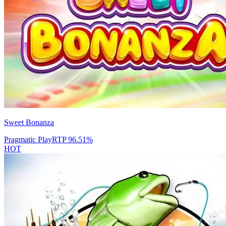
Sweet Bonanza
Pragmatic Play
RTP
96.51
%
HOT