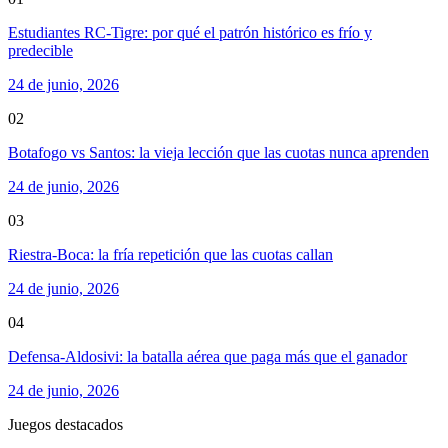
Estudiantes RC-Tigre: por qué el patrón histórico es frío y
predecible
24 de junio, 2026
02
Botafogo vs Santos: la vieja lección que las cuotas nunca aprenden
24 de junio, 2026
03
Riestra-Boca: la fría repetición que las cuotas callan
24 de junio, 2026
04
Defensa-Aldosivi: la batalla aérea que paga más que el ganador
24 de junio, 2026
Juegos destacados