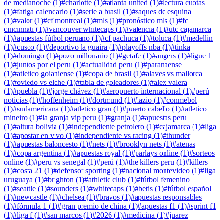
de medianoche
(
1
)
#
charlotte
(
1
)
#
atlanta united
(
1
)
#
lectura cuotas
(
1
)
#
fatiga calendario
(
1
)
#
serie a brasil
(
1
)
#
saques de esquina
(
1
)
#
valor
(
1
)
#
cf montreal
(
1
)
#
mls
(
1
)
#
pronóstico mls
(
1
)
#
fc
cincinnati
(
1
)
#
vancouver whitecaps
(
1
)
#
valencia
(
1
)
#
utc cajamarca
(
1
)
#
apuestas fútbol peruano
(
1
)
#
cf pachuca
(
1
)
#
toluca
(
1
)
#
medellin
(
1
)
#
cusco
(
1
)
#
deportivo la guaira
(
1
)
#
playoffs nba
(
1
)
#
tinka
(
1
)
#
domingo
(
1
)
#
pozo millonario
(
1
)
#
getafe
(
1
)
#
angers
(
1
)
#
ligue 1
(
1
)
#
juntos por el peru
(
1
)
#
actualidad peru
(
1
)
#
paranaense
(
1
)
#
atletico goianiense
(
1
)
#
copa de brasil
(
1
)
#
alaves vs mallorca
(
1
)
#
oviedo vs elche
(
1
)
#
tabla de goleadores
(
1
)
#
alex valera
(
1
)
#
puebla
(
1
)
#
jorge chávez
(
1
)
#
aeropuerto internacional
(
1
)
#
perú
noticias
(
1
)
#
hoffenheim
(
1
)
#
dortmund
(
1
)
#
lazio
(
1
)
#
conmebol
(
1
)
#
sudamericana
(
1
)
#
atletico grau
(
1
)
#
puerto cabello
(
1
)
#
atletico
mineiro
(
1
)
#
la granja vip peru
(
1
)
#
granja
(
1
)
#
apuestas peru
(
1
)
#
altura bolivia
(
1
)
#
independiente petrolero
(
1
)
#
cajamarca
(
1
)
#
liga
(
1
)
#
apostar en vivo
(
1
)
#
independiente vs racing
(
1
)
#
thunder
(
1
)
#
apuestas baloncesto
(
1
)
#
nets
(
1
)
#
brooklyn nets
(
1
)
#
atenas
(
1
)
#
copa argentina
(
1
)
#
apuestas royal
(
1
)
#
parlays online
(
1
)
#
sorteos
online
(
1
)
#
peru vs senegal
(
1
)
#
perú
(
1
)
#
the killers peru
(
1
)
#
killers
(
1
)
#
costa 21
(
1
)
#
defensor sporting
(
1
)
#
nacional montevideo
(
1
)
#
liga
uruguaya
(
1
)
#
brighton
(
1
)
#
athletic club
(
1
)
#
fútbol femenino
(
1
)
#
seattle
(
1
)
#
sounders
(
1
)
#
whitecaps
(
1
)
#
betis
(
1
)
#
fútbol español
(
1
)
#
newcastle
(
1
)
#
chelsea
(
1
)
#
bravos
(
1
)
#
apuestas responsables
(
1
)
#
fórmula 1
(
1
)
#
gran premio de china
(
1
)
#
apuestas f1
(
1
)
#
sprint f1
(
1
)
#
liga f
(
1
)
#
san marcos
(
1
)
#
2026
(
1
)
#
medicina
(
1
)
#
juarez