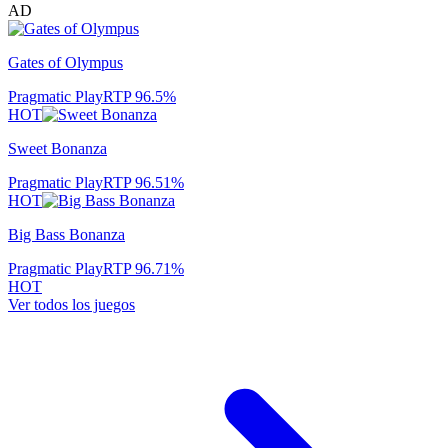
AD
Gates of Olympus
Pragmatic Play
RTP
96.5
%
HOT
Sweet Bonanza
Pragmatic Play
RTP
96.51
%
HOT
Big Bass Bonanza
Pragmatic Play
RTP
96.71
%
HOT
Ver todos los juegos