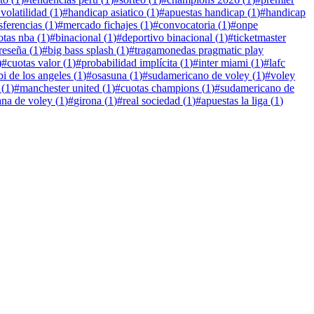
 volatilidad
(
1
)
#
handicap asiatico
(
1
)
#
apuestas handicap
(
1
)
#
handicap
sferencias
(
1
)
#
mercado fichajes
(
1
)
#
convocatoria
(
1
)
#
onpe
otas nba
(
1
)
#
binacional
(
1
)
#
deportivo binacional
(
1
)
#
ticketmaster
reseña
(
1
)
#
big bass splash
(
1
)
#
tragamonedas pragmatic play
)
#
cuotas valor
(
1
)
#
probabilidad implícita
(
1
)
#
inter miami
(
1
)
#
lafc
bi de los angeles
(
1
)
#
osasuna
(
1
)
#
sudamericano de voley
(
1
)
#
voley
(
1
)
#
manchester united
(
1
)
#
cuotas champions
(
1
)
#
sudamericano de
ana de voley
(
1
)
#
girona
(
1
)
#
real sociedad
(
1
)
#
apuestas la liga
(
1
)