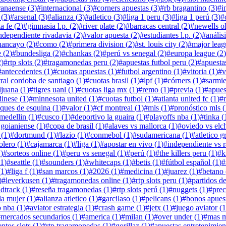
aranaense
(
3
)
#
internacional
(
3
)
#
corners apuestas
(
3
)
#
rb bragantino
(
3
)
#
i
(
3
)
#
arsenal
(
3
)
#
alianza
(
3
)
#
atletico
(
3
)
#
liga 1 peru
(
3
)
#
liga 1 perú
(
3
)
#
a fe
(
2
)
#
gimnasia l.p.
(
2
)
#
river plate
(
2
)
#
barracas central
(
2
)
#
newells o
ndependiente rivadavia
(
2
)
#
valor apuesta
(
2
)
#
estudiantes l.p.
(
2
)
#
análisi
uancayo
(
2
)
#
como
(
2
)
#
primera division
(
2
)
#
st. louis city
(
2
)
#
major leag
e
(
2
)
#
bundesliga
(
2
)
#
chankas
(
2
)
#
perú vs senegal
(
2
)
#
europa league
(
2
)
2
)
#
rtp slots
(
2
)
#
tragamonedas peru
(
2
)
#
apuestas futbol peru
(
2
)
#
apuesta
#
antecedentes
(
1
)
#
cuotas apuestas
(
1
)
#
futbol argentino
(
1
)
#
vitoria
(
1
)
#
v
tral cordoba de santiago
(
1
)
#
cuotas brasil
(
1
)
#
lpf
(
1
)
#
córners
(
1
)
#
sarmie
ijuana
(
1
)
#
tigres uanl
(
1
)
#
cuotas liga mx
(
1
)
#
remo
(
1
)
#
previa
(
1
)
#
apues
dinese
(
1
)
#
minnesota united
(
1
)
#
cuotas futbol
(
1
)
#
atlanta united fc
(
1
)
#
aques de esquina
(
1
)
#
valor
(
1
)
#
cf montreal
(
1
)
#
mls
(
1
)
#
pronóstico mls
(
medellin
(
1
)
#
cusco
(
1
)
#
deportivo la guaira
(
1
)
#
playoffs nba
(
1
)
#
tinka
(
o goianiense
(
1
)
#
copa de brasil
(
1
)
#
alaves vs mallorca
(
1
)
#
oviedo vs elc
(
1
)
#
dortmund
(
1
)
#
lazio
(
1
)
#
conmebol
(
1
)
#
sudamericana
(
1
)
#
atletico g
olero
(
1
)
#
cajamarca
(
1
)
#
liga
(
1
)
#
apostar en vivo
(
1
)
#
independiente vs 
1
)
#
sorteos online
(
1
)
#
peru vs senegal
(
1
)
#
perú
(
1
)
#
the killers peru
(
1
)
#
k
1
)
#
seattle
(
1
)
#
sounders
(
1
)
#
whitecaps
(
1
)
#
betis
(
1
)
#
fútbol español
(
1
)
#
(
1
)
#
liga f
(
1
)
#
san marcos
(
1
)
#
2026
(
1
)
#
medicina
(
1
)
#
juarez
(
1
)
#
betano
)
#
leverkusen
(
1
)
#
tragamonedas online
(
1
)
#
rtp slots peru
(
1
)
#
partidos d
ndtrack
(
1
)
#
reseña tragamonedas
(
1
)
#
rtp slots perú
(
1
)
#
nuggets
(
1
)
#
prec
la mujer
(
1
)
#
alianza atletico
(
1
)
#
garcilaso
(
1
)
#
pelicans
(
1
)
#
bonos apues
o nba
(
1
)
#
aviator estrategia
(
1
)
#
crash game
(
1
)
#
jetx
(
1
)
#
juego aviator
(
1
#
mercados secundarios
(
1
)
#
america
(
1
)
#
milan
(
1
)
#
over under
(
1
)
#
mas m
ntos slots
(
1
)
#
rtp tragamonedas
(
1
)
#
gorillaz
(
1
)
#
apuestas entretenimien