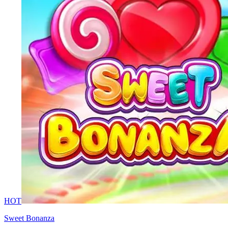
HOT
Sweet Bonanza