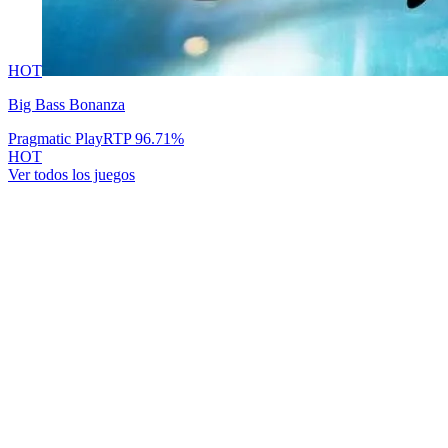
HOT
Big Bass Bonanza
Pragmatic Play
RTP
96.71
%
HOT
Ver todos los juegos