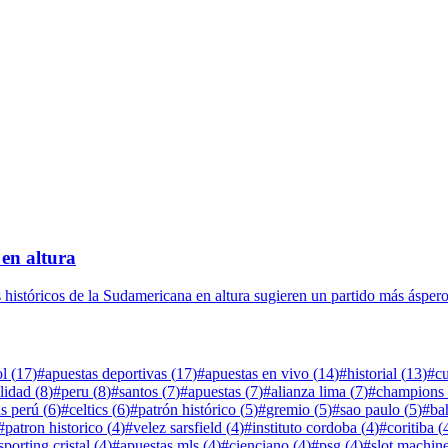
 en altura
s históricos de la Sudamericana en altura sugieren un partido más áspero
ol
(
17
)
#
apuestas deportivas
(
17
)
#
apuestas en vivo
(
14
)
#
historial
(
13
)
#
c
lidad
(
8
)
#
peru
(
8
)
#
santos
(
7
)
#
apuestas
(
7
)
#
alianza lima
(
7
)
#
champions 
s perú
(
6
)
#
celtics
(
6
)
#
patrón histórico
(
5
)
#
gremio
(
5
)
#
sao paulo
(
5
)
#
ba
#
patron historico
(
4
)
#
velez sarsfield
(
4
)
#
instituto cordoba
(
4
)
#
coritiba
(
sporting cristal
(
4
)
#
apuestas mls
(
4
)
#
cienciano
(
4
)
#
psg
(
4
)
#
slot machin