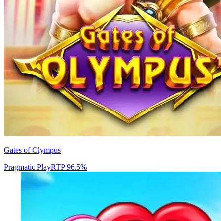
Gates of Olympus
Pragmatic Play
RTP
96.5
%