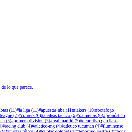
 de lo que parece.
uotas
(
11
)
#
la liga
(
11
)
#
apuestas nba
(
11
)
#
lakers
(
10
)
#
botafogo
league
(
7
)
#
corners
(
6
)
#
analisis tactico
(
6
)
#
palmeiras
(
6
)
#
pronóstico
hia
(
5
)
#
primera división
(
5
)
#
real madrid
(
5
)
#
deportivo garcilaso
4
)
#
racing club
(
4
)
#
atletico-mg
(
4
)
#
atletico tucuman
(
4
)
#
fluminense
e
(
4
)
#
cuotas fútbol
(
4
)
#
cuotas goldbet
(
4
)
#
deportivo riestra
(
3
)
#
boca