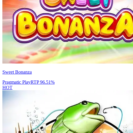
Sweet Bonanza
Pragmatic Play
RTP
96.51
%
HOT