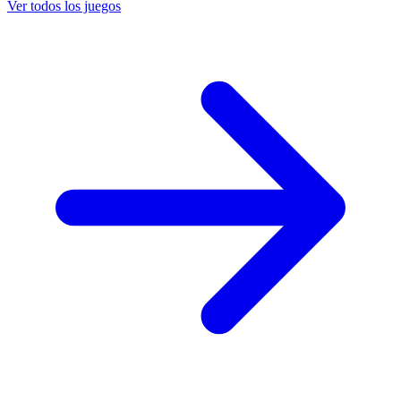
Ver todos los juegos