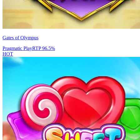
Gates of Olympus
Pragmatic Play
RTP
96.5
%
HOT