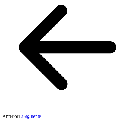
Anterior
1
2
Siguiente