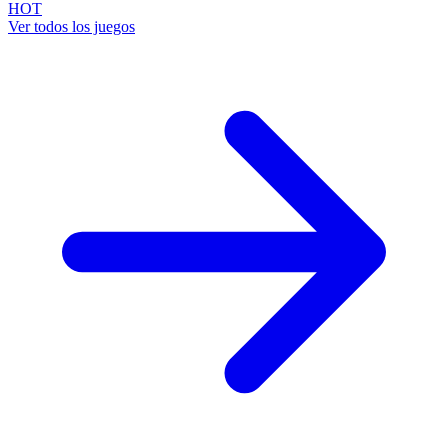
HOT
Ver todos los juegos