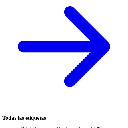
Todas las etiquetas