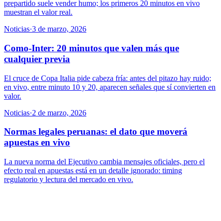
prepartido suele vender humo; los primeros 20 minutos en vivo
muestran el valor real.
Noticias
·
3 de marzo, 2026
Como-Inter: 20 minutos que valen más que
cualquier previa
El cruce de Copa Italia pide cabeza fría: antes del pitazo hay ruido;
en vivo, entre minuto 10 y 20, aparecen señales que sí convierten en
valor.
Noticias
·
2 de marzo, 2026
Normas legales peruanas: el dato que moverá
apuestas en vivo
La nueva norma del Ejecutivo cambia mensajes oficiales, pero el
efecto real en apuestas está en un detalle ignorado: timing
regulatorio y lectura del mercado en vivo.