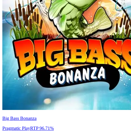
Big Bass Bonanza
Pragmatic Play
RTP
96.71
%