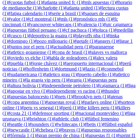
(
1
)
#
cuotas futbol
(
1
)
#
atlanta united fc
(
1
)
#
mls apuestas
(
1
)
#
horario
de medianoche
(
1
)
#
charlotte
(
1
)
#
atlanta united
(
1
)
#
lectura cuotas
(
1
)
#
fatiga calendario
(
1
)
#
serie a brasil
(
1
)
#
saques de esquina
(
1
)
#
valor
(
1
)
#
cf montreal
(
1
)
#
mls
(
1
)
#
pronóstico mls
(
1
)
#
fc
cincinnati
(
1
)
#
vancouver whitecaps
(
1
)
#
valencia
(
1
)
#
utc cajamarca
(
1
)
#
apuestas fútbol peruano
(
1
)
#
cf pachuca
(
1
)
#
toluca
(
1
)
#
medellin
(
1
)
#
cusco
(
1
)
#
deportivo la guaira
(
1
)
#
playoffs nba
(
1
)
#
tinka
(
1
)
#
domingo
(
1
)
#
pozo millonario
(
1
)
#
getafe
(
1
)
#
angers
(
1
)
#
ligue 1
(
1
)
#
juntos por el peru
(
1
)
#
actualidad peru
(
1
)
#
paranaense
(
1
)
#
atletico goianiense
(
1
)
#
copa de brasil
(
1
)
#
alaves vs mallorca
(
1
)
#
oviedo vs elche
(
1
)
#
tabla de goleadores
(
1
)
#
alex valera
(
1
)
#
puebla
(
1
)
#
jorge chávez
(
1
)
#
aeropuerto internacional
(
1
)
#
perú
noticias
(
1
)
#
hoffenheim
(
1
)
#
dortmund
(
1
)
#
lazio
(
1
)
#
conmebol
(
1
)
#
sudamericana
(
1
)
#
atletico grau
(
1
)
#
puerto cabello
(
1
)
#
atletico
mineiro
(
1
)
#
la granja vip peru
(
1
)
#
granja
(
1
)
#
apuestas peru
(
1
)
#
altura bolivia
(
1
)
#
independiente petrolero
(
1
)
#
cajamarca
(
1
)
#
liga
(
1
)
#
apostar en vivo
(
1
)
#
independiente vs racing
(
1
)
#
thunder
(
1
)
#
apuestas baloncesto
(
1
)
#
nets
(
1
)
#
brooklyn nets
(
1
)
#
atenas
(
1
)
#
copa argentina
(
1
)
#
apuestas royal
(
1
)
#
parlays online
(
1
)
#
sorteos
online
(
1
)
#
peru vs senegal
(
1
)
#
perú
(
1
)
#
the killers peru
(
1
)
#
killers
(
1
)
#
costa 21
(
1
)
#
defensor sporting
(
1
)
#
nacional montevideo
(
1
)
#
liga
uruguaya
(
1
)
#
brighton
(
1
)
#
athletic club
(
1
)
#
fútbol femenino
(
1
)
#
seattle
(
1
)
#
sounders
(
1
)
#
whitecaps
(
1
)
#
betis
(
1
)
#
fútbol español
(
1
)
#
newcastle
(
1
)
#
chelsea
(
1
)
#
bravos
(
1
)
#
apuestas responsables
(
1
)
#
fórmula 1
(
1
)
#
gran premio de china
(
1
)
#
apuestas f1
(
1
)
#
sprint f1