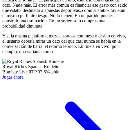
ocio. Nada más. El error más común es financiar ese gasto con saldo
que estaba destinado a apuestas deportivas, como si ambos tuvieran
el mismo perfil de riesgo. No lo tienen. En un partido puedes
construir una estimación. En un sorteo solo compras una
probabilidad diminuta.
Y si la misma plataforma mezcla sorteos con mesa o casino en vivo,
el usuario debería mirar un dato del que casi nunca se habla en la
conversación de barra: el retorno teórico. En ruleta en vivo, por
ejemplo, una variante como
Royal Riches Spanish Roulette
Bombay Live
|
RTP
97.6
%
|
table
Jugar ahora