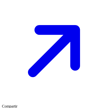
Compartir