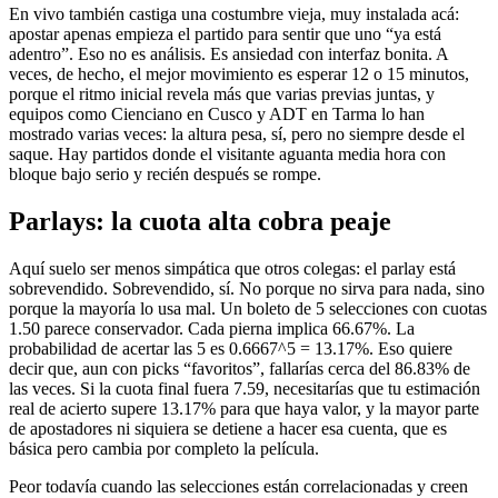
En vivo también castiga una costumbre vieja, muy instalada acá:
apostar apenas empieza el partido para sentir que uno “ya está
adentro”. Eso no es análisis. Es ansiedad con interfaz bonita. A
veces, de hecho, el mejor movimiento es esperar 12 o 15 minutos,
porque el ritmo inicial revela más que varias previas juntas, y
equipos como Cienciano en Cusco y ADT en Tarma lo han
mostrado varias veces: la altura pesa, sí, pero no siempre desde el
saque. Hay partidos donde el visitante aguanta media hora con
bloque bajo serio y recién después se rompe.
Parlays: la cuota alta cobra peaje
Aquí suelo ser menos simpática que otros colegas: el parlay está
sobrevendido. Sobrevendido, sí. No porque no sirva para nada, sino
porque la mayoría lo usa mal. Un boleto de 5 selecciones con cuotas
1.50 parece conservador. Cada pierna implica 66.67%. La
probabilidad de acertar las 5 es 0.6667^5 = 13.17%. Eso quiere
decir que, aun con picks “favoritos”, fallarías cerca del 86.83% de
las veces. Si la cuota final fuera 7.59, necesitarías que tu estimación
real de acierto supere 13.17% para que haya valor, y la mayor parte
de apostadores ni siquiera se detiene a hacer esa cuenta, que es
básica pero cambia por completo la película.
Peor todavía cuando las selecciones están correlacionadas y creen