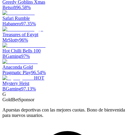
Greedy Goblins Xmas
Betsoft
96.58
%
Safari Rumble
Habanero
97.35
%
Treasures of Egypt
MrSlotty
96
%
Hot Chilli Bells 100
BGaming
97
%
Anaconda Gold
Pragmatic Play
96.54
%
HOT
Mystery Heist
BGaming
97.13
%
G
GoldBet
Sponsor
Apuestas deportivas con las mejores cuotas. Bono de bienvenida
para nuevos usuarios.