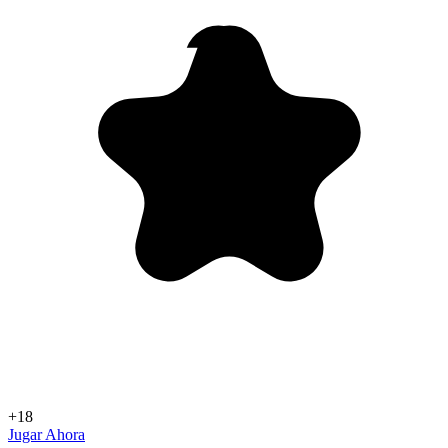
+18
Jugar Ahora