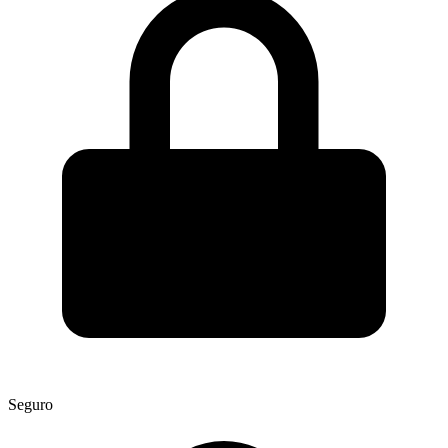
Seguro