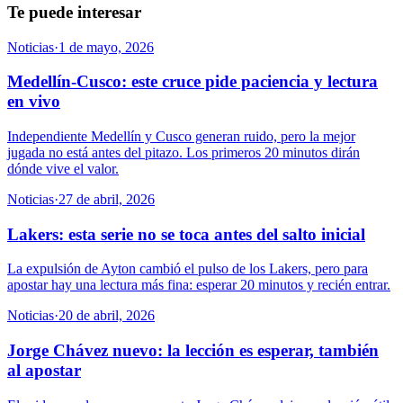
Te puede interesar
Noticias
·
1 de mayo, 2026
Medellín-Cusco: este cruce pide paciencia y lectura
en vivo
Independiente Medellín y Cusco generan ruido, pero la mejor
jugada no está antes del pitazo. Los primeros 20 minutos dirán
dónde vive el valor.
Noticias
·
27 de abril, 2026
Lakers: esta serie no se toca antes del salto inicial
La expulsión de Ayton cambió el pulso de los Lakers, pero para
apostar hay una lectura más fina: esperar 20 minutos y recién entrar.
Noticias
·
20 de abril, 2026
Jorge Chávez nuevo: la lección es esperar, también
al apostar