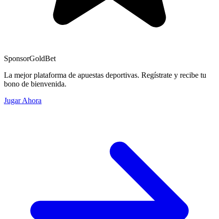
Sponsor
GoldBet
La mejor plataforma de apuestas deportivas. Regístrate y recibe tu
bono de bienvenida.
Jugar Ahora