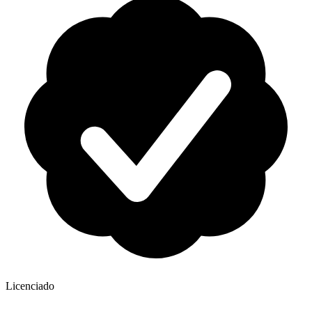
Licenciado