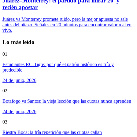
Juárez–Monterrey: el partido para mirar 20’ y
recién apostar
Juárez vs Monterrey promete ruido, pero la mejor apuesta no sale
antes del pitazo. Señales en 20 minutos para encontrar valor real en
vivo.
Lo más leído
01
Estudiantes RC-Tigre: por qué el patrón histórico es frío y
predecible
24 de junio, 2026
02
Botafogo vs Santos: la vieja lección que las cuotas nunca aprenden
24 de junio, 2026
03
Riestra-Boca: la fría repetición que las cuotas callan