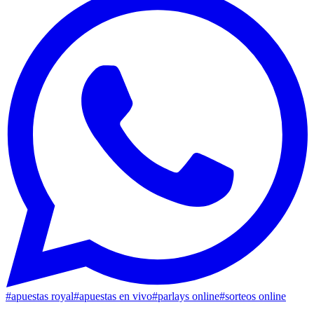
#
apuestas royal
#
apuestas en vivo
#
parlays online
#
sorteos online