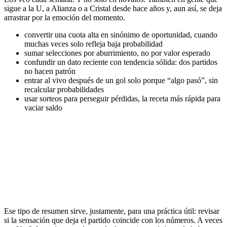
sigue a la U, a Alianza o a Cristal desde hace años y, aun así, se deja
arrastrar por la emoción del momento.
convertir una cuota alta en sinónimo de oportunidad, cuando
muchas veces solo refleja baja probabilidad
sumar selecciones por aburrimiento, no por valor esperado
confundir un dato reciente con tendencia sólida: dos partidos
no hacen patrón
entrar al vivo después de un gol solo porque “algo pasó”, sin
recalcular probabilidades
usar sorteos para perseguir pérdidas, la receta más rápida para
vaciar saldo
Ese tipo de resumen sirve, justamente, para una práctica útil: revisar
si la sensación que deja el partido coincide con los números. A veces