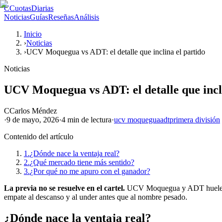
C
CuotasDiarias
Noticias
Guías
Reseñas
Análisis
Inicio
›
Noticias
›
UCV Moquegua vs ADT: el detalle que inclina el partido
Noticias
UCV Moquegua vs ADT: el detalle que incli
C
Carlos Méndez
·
9 de mayo, 2026
·
4 min
de lectura
·
ucv moquegua
adt
primera división
Contenido del artículo
1.
¿Dónde nace la ventaja real?
2.
¿Qué mercado tiene más sentido?
3.
¿Por qué no me apuro con el ganador?
La previa no se resuelve en el cartel.
UCV Moquegua y ADT huelen a pa
empate al descanso y al under antes que al nombre pesado.
¿Dónde nace la ventaja real?