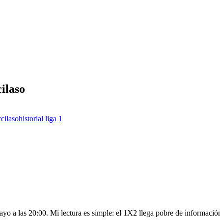
ilaso
rcilaso
historial liga 1
 a las 20:00. Mi lectura es simple: el 1X2 llega pobre de información y