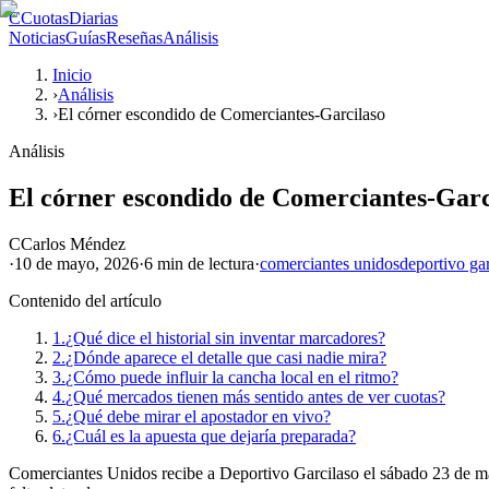
C
CuotasDiarias
Noticias
Guías
Reseñas
Análisis
Inicio
›
Análisis
›
El córner escondido de Comerciantes-Garcilaso
Análisis
El córner escondido de Comerciantes-Garc
C
Carlos Méndez
·
10 de mayo, 2026
·
6 min
de lectura
·
comerciantes unidos
deportivo ga
Contenido del artículo
1.
¿Qué dice el historial sin inventar marcadores?
2.
¿Dónde aparece el detalle que casi nadie mira?
3.
¿Cómo puede influir la cancha local en el ritmo?
4.
¿Qué mercados tienen más sentido antes de ver cuotas?
5.
¿Qué debe mirar el apostador en vivo?
6.
¿Cuál es la apuesta que dejaría preparada?
Comerciantes Unidos recibe a Deportivo Garcilaso el sábado 23 de mayo