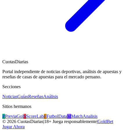
CuotasDiarias
Portal independiente de noticias deportivas, análisis de apuestas y
reseñas de casas de apuestas para el mercado peruano.
Secciones
Noticias
Guías
Reseñas
Análisis
Sitios hermanos
P
PreviaGol
S
ScoreLab
F
FutbolData
M
MatchAnalisis
©
2026
CuotasDiarias
|
18+ Juega responsablemente
|
GoldBet
Jugar Ahora