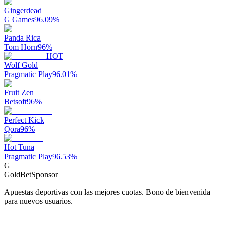
Gingerdead
G Games
96.09
%
Panda Rica
Tom Horn
96
%
HOT
Wolf Gold
Pragmatic Play
96.01
%
Fruit Zen
Betsoft
96
%
Perfect Kick
Qora
96
%
Hot Tuna
Pragmatic Play
96.53
%
G
GoldBet
Sponsor
Apuestas deportivas con las mejores cuotas. Bono de bienvenida
para nuevos usuarios.