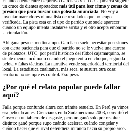
El antecedente entre Deportivo Garcilaso y UTC Cajamarca sugiere
un cruce de dientes apretados:
más útil para leer ritmo y zonas de
presión que para buscar una goleada anunciada
. No voy a
inventar marcadores ni una lista de resultados que no tengo
verificada. La pista está en el tipo de partido que suele aparecer
cuando un equipo intenta instalarse arriba y el otro acepta embarrar
la circulación.
Ahí gana peso el mediocampo. Garcilaso suele necesitar posesiones
con cierta paciencia para que el partido no se le vuelva una carrera
de pelotazos; UTC, por perfil histórico del fútbol cajamarquino, se
siente menos incómodo cuando el juego entra en choque, segunda
pelota y faltas tácticas. La narrativa vende superioridad territorial del
local. La estadística cualitativa, más seca, te susurra otra cosa:
territorio no siempre es control. Eso pesa.
¿Por qué el relato popular puede fallar
aquí?
Falla porque confunde altura con trámite resuelto. En Perú ya vimos
esa película antes. Cienciano, en la Sudamericana 2003, convirtió el
Cusco en un tablero de desgaste, pero no ganó solo por respirar
distinto; ganó porque supo cuándo acelerar, cuándo congelar y
cuándo hacer que el rival defendiera mirando hacia su propio arco.