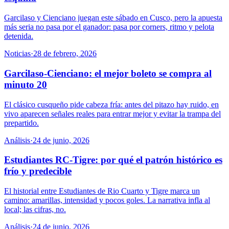
Garcilaso y Cienciano juegan este sábado en Cusco, pero la apuesta
más seria no pasa por el ganador: pasa por corners, ritmo y pelota
detenida.
Noticias
·
28 de febrero, 2026
Garcilaso-Cienciano: el mejor boleto se compra al
minuto 20
El clásico cusqueño pide cabeza fría: antes del pitazo hay ruido, en
vivo aparecen señales reales para entrar mejor y evitar la trampa del
prepartido.
Análisis
·
24 de junio, 2026
Estudiantes RC-Tigre: por qué el patrón histórico es
frío y predecible
El historial entre Estudiantes de Rio Cuarto y Tigre marca un
camino: amarillas, intensidad y pocos goles. La narrativa infla al
local; las cifras, no.
Análisis
·
24 de junio, 2026