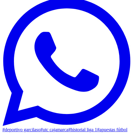
#
deportivo garcilaso
#
utc cajamarca
#
historial liga 1
#
apuestas fútbol