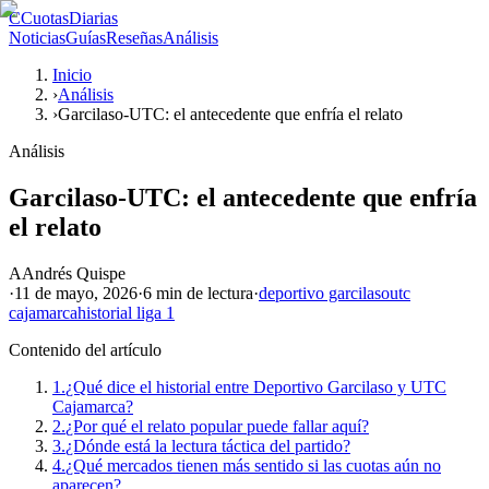
C
CuotasDiarias
Noticias
Guías
Reseñas
Análisis
Inicio
›
Análisis
›
Garcilaso-UTC: el antecedente que enfría el relato
Análisis
Garcilaso-UTC: el antecedente que enfría
el relato
A
Andrés Quispe
·
11 de mayo, 2026
·
6 min
de lectura
·
deportivo garcilaso
utc
cajamarca
historial liga 1
Contenido del artículo
1.
¿Qué dice el historial entre Deportivo Garcilaso y UTC
Cajamarca?
2.
¿Por qué el relato popular puede fallar aquí?
3.
¿Dónde está la lectura táctica del partido?
4.
¿Qué mercados tienen más sentido si las cuotas aún no
aparecen?