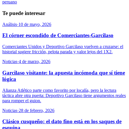
peruano
Te puede interesar
Análisis
·
10 de mayo, 2026
El córner escondido de Comerciantes-Garcilaso
Comerciantes Unidos y Deportivo Garcilaso vuelven a cruzarse: el
historial sugiere fricción, pelota parada y valor lejos del 1X2.
Noticias
·
4 de marzo, 2026
Garcilaso visitante: la apuesta incómoda que sí tiene
lógica
Alianza Atlético parte como favorito por localía, pero la lectura
táctica abre otra puerta: Deportivo Garcilaso tiene argumentos reales
para romper el guion.
Noticias
·
28 de febrero, 2026
Clásico cusqueño: el dato fino está en los saques de
esquina