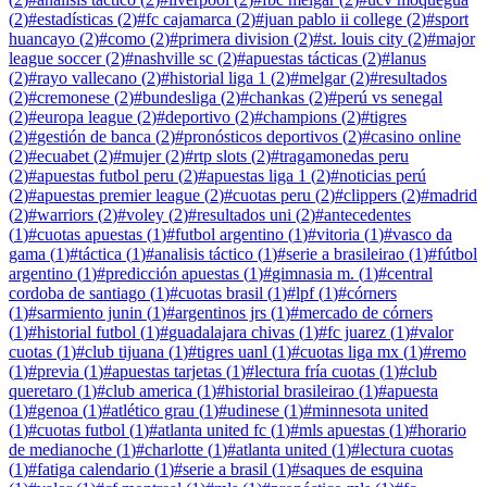
(
2
)
#
estadísticas
(
2
)
#
fc cajamarca
(
2
)
#
juan pablo ii college
(
2
)
#
sport
huancayo
(
2
)
#
como
(
2
)
#
primera division
(
2
)
#
st. louis city
(
2
)
#
major
league soccer
(
2
)
#
nashville sc
(
2
)
#
apuestas tácticas
(
2
)
#
lanus
(
2
)
#
rayo vallecano
(
2
)
#
historial liga 1
(
2
)
#
melgar
(
2
)
#
resultados
(
2
)
#
cremonese
(
2
)
#
bundesliga
(
2
)
#
chankas
(
2
)
#
perú vs senegal
(
2
)
#
europa league
(
2
)
#
deportivo
(
2
)
#
champions
(
2
)
#
tigres
(
2
)
#
gestión de banca
(
2
)
#
pronósticos deportivos
(
2
)
#
casino online
(
2
)
#
ecuabet
(
2
)
#
mujer
(
2
)
#
rtp slots
(
2
)
#
tragamonedas peru
(
2
)
#
apuestas futbol peru
(
2
)
#
apuestas liga 1
(
2
)
#
noticias perú
(
2
)
#
apuestas premier league
(
2
)
#
cuotas peru
(
2
)
#
clippers
(
2
)
#
madrid
(
2
)
#
warriors
(
2
)
#
voley
(
2
)
#
resultados uni
(
2
)
#
antecedentes
(
1
)
#
cuotas apuestas
(
1
)
#
futbol argentino
(
1
)
#
vitoria
(
1
)
#
vasco da
gama
(
1
)
#
táctica
(
1
)
#
analisis táctico
(
1
)
#
serie a brasileirao
(
1
)
#
fútbol
argentino
(
1
)
#
predicción apuestas
(
1
)
#
gimnasia m.
(
1
)
#
central
cordoba de santiago
(
1
)
#
cuotas brasil
(
1
)
#
lpf
(
1
)
#
córners
(
1
)
#
sarmiento junin
(
1
)
#
argentinos jrs
(
1
)
#
mercado de córners
(
1
)
#
historial futbol
(
1
)
#
guadalajara chivas
(
1
)
#
fc juarez
(
1
)
#
valor
cuotas
(
1
)
#
club tijuana
(
1
)
#
tigres uanl
(
1
)
#
cuotas liga mx
(
1
)
#
remo
(
1
)
#
previa
(
1
)
#
apuestas tarjetas
(
1
)
#
lectura fría cuotas
(
1
)
#
club
queretaro
(
1
)
#
club america
(
1
)
#
historial brasileirao
(
1
)
#
apuesta
(
1
)
#
genoa
(
1
)
#
atlético grau
(
1
)
#
udinese
(
1
)
#
minnesota united
(
1
)
#
cuotas futbol
(
1
)
#
atlanta united fc
(
1
)
#
mls apuestas
(
1
)
#
horario
de medianoche
(
1
)
#
charlotte
(
1
)
#
atlanta united
(
1
)
#
lectura cuotas
(
1
)
#
fatiga calendario
(
1
)
#
serie a brasil
(
1
)
#
saques de esquina