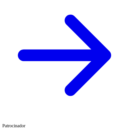
Patrocinador