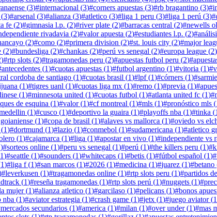
aranaense
(
3
)
#
internacional
(
3
)
#
corners apuestas
(
3
)
#
rb bragantino
(
3
)
#
i
(
3
)
#
arsenal
(
3
)
#
alianza
(
3
)
#
atletico
(
3
)
#
liga 1 peru
(
3
)
#
liga 1 perú
(
3
)
#
a fe
(
2
)
#
gimnasia l.p.
(
2
)
#
river plate
(
2
)
#
barracas central
(
2
)
#
newells o
ndependiente rivadavia
(
2
)
#
valor apuesta
(
2
)
#
estudiantes l.p.
(
2
)
#
análisi
uancayo
(
2
)
#
como
(
2
)
#
primera division
(
2
)
#
st. louis city
(
2
)
#
major leag
e
(
2
)
#
bundesliga
(
2
)
#
chankas
(
2
)
#
perú vs senegal
(
2
)
#
europa league
(
2
)
2
)
#
rtp slots
(
2
)
#
tragamonedas peru
(
2
)
#
apuestas futbol peru
(
2
)
#
apuesta
#
antecedentes
(
1
)
#
cuotas apuestas
(
1
)
#
futbol argentino
(
1
)
#
vitoria
(
1
)
#
v
tral cordoba de santiago
(
1
)
#
cuotas brasil
(
1
)
#
lpf
(
1
)
#
córners
(
1
)
#
sarmie
ijuana
(
1
)
#
tigres uanl
(
1
)
#
cuotas liga mx
(
1
)
#
remo
(
1
)
#
previa
(
1
)
#
apues
dinese
(
1
)
#
minnesota united
(
1
)
#
cuotas futbol
(
1
)
#
atlanta united fc
(
1
)
#
aques de esquina
(
1
)
#
valor
(
1
)
#
cf montreal
(
1
)
#
mls
(
1
)
#
pronóstico mls
(
medellin
(
1
)
#
cusco
(
1
)
#
deportivo la guaira
(
1
)
#
playoffs nba
(
1
)
#
tinka
(
o goianiense
(
1
)
#
copa de brasil
(
1
)
#
alaves vs mallorca
(
1
)
#
oviedo vs elc
(
1
)
#
dortmund
(
1
)
#
lazio
(
1
)
#
conmebol
(
1
)
#
sudamericana
(
1
)
#
atletico g
olero
(
1
)
#
cajamarca
(
1
)
#
liga
(
1
)
#
apostar en vivo
(
1
)
#
independiente vs 
1
)
#
sorteos online
(
1
)
#
peru vs senegal
(
1
)
#
perú
(
1
)
#
the killers peru
(
1
)
#
k
1
)
#
seattle
(
1
)
#
sounders
(
1
)
#
whitecaps
(
1
)
#
betis
(
1
)
#
fútbol español
(
1
)
#
(
1
)
#
liga f
(
1
)
#
san marcos
(
1
)
#
2026
(
1
)
#
medicina
(
1
)
#
juarez
(
1
)
#
betano
)
#
leverkusen
(
1
)
#
tragamonedas online
(
1
)
#
rtp slots peru
(
1
)
#
partidos d
ndtrack
(
1
)
#
reseña tragamonedas
(
1
)
#
rtp slots perú
(
1
)
#
nuggets
(
1
)
#
prec
la mujer
(
1
)
#
alianza atletico
(
1
)
#
garcilaso
(
1
)
#
pelicans
(
1
)
#
bonos apues
o nba
(
1
)
#
aviator estrategia
(
1
)
#
crash game
(
1
)
#
jetx
(
1
)
#
juego aviator
(
1
#
mercados secundarios
(
1
)
#
america
(
1
)
#
milan
(
1
)
#
over under
(
1
)
#
mas m
ntos slots
(
1
)
#
rtp tragamonedas
(
1
)
#
gorillaz
(
1
)
#
apuestas entretenimien