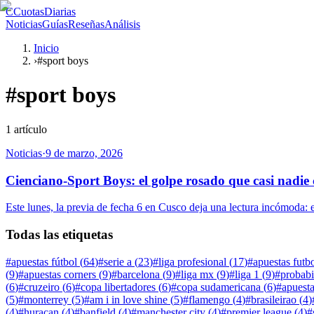
C
CuotasDiarias
Noticias
Guías
Reseñas
Análisis
Inicio
›
#sport boys
#
sport boys
1
artículo
Noticias
·
9 de marzo, 2026
Cienciano-Sport Boys: el golpe rosado que casi nadi
Este lunes, la previa de fecha 6 en Cusco deja una lectura incómoda:
Todas las etiquetas
#
apuestas fútbol
(
64
)
#
serie a
(
23
)
#
liga profesional
(
17
)
#
apuestas futb
(
9
)
#
apuestas corners
(
9
)
#
barcelona
(
9
)
#
liga mx
(
9
)
#
liga 1
(
9
)
#
probabi
(
6
)
#
cruzeiro
(
6
)
#
copa libertadores
(
6
)
#
copa sudamericana
(
6
)
#
apuesta
(
5
)
#
monterrey
(
5
)
#
am i in love shine
(
5
)
#
flamengo
(
4
)
#
brasileirao
(
4
)
(
4
)
#
huracan
(
4
)
#
banfield
(
4
)
#
manchester city
(
4
)
#
premier league
(
4
)
#