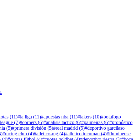
s.
uotas
(
11
)
#
la liga
(
11
)
#
apuestas nba
(
11
)
#
lakers
(
10
)
#
botafogo
league
(
7
)
#
corners
(
6
)
#
analisis tactico
(
6
)
#
palmeiras
(
6
)
#
pronóstico
hia
(
5
)
#
primera división
(
5
)
#
real madrid
(
5
)
#
deportivo garcilaso
4
)
#
racing club
(
4
)
#
atletico-mg
(
4
)
#
atletico tucuman
(
4
)
#
fluminense
e
(
4
)
#
cuotas fútbol
(
4
)
#
cuotas goldbet
(
4
)
#
deportivo riestra
(
3
)
#
boca