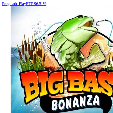
Pragmatic Play
RTP
96.51
%