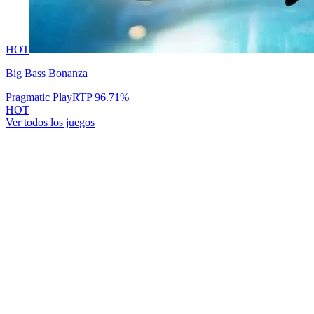
HOT
Big Bass Bonanza
Pragmatic Play
RTP
96.71
%
HOT
Ver todos los juegos