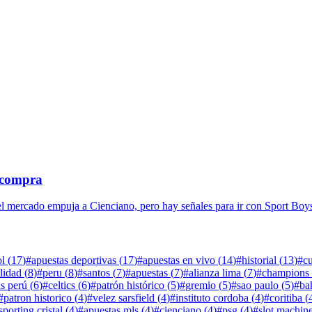
e compra
 el mercado empuja a Cienciano, pero hay señales para ir con Sport Boy
ol
(
17
)
#
apuestas deportivas
(
17
)
#
apuestas en vivo
(
14
)
#
historial
(
13
)
#
c
lidad
(
8
)
#
peru
(
8
)
#
santos
(
7
)
#
apuestas
(
7
)
#
alianza lima
(
7
)
#
champions 
s perú
(
6
)
#
celtics
(
6
)
#
patrón histórico
(
5
)
#
gremio
(
5
)
#
sao paulo
(
5
)
#
ba
#
patron historico
(
4
)
#
velez sarsfield
(
4
)
#
instituto cordoba
(
4
)
#
coritiba
(
sporting cristal
(
4
)
#
apuestas mls
(
4
)
#
cienciano
(
4
)
#
psg
(
4
)
#
slot machin