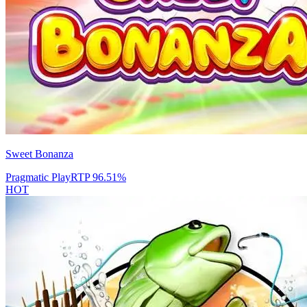
Sweet Bonanza
Pragmatic Play
RTP
96.51
%
HOT