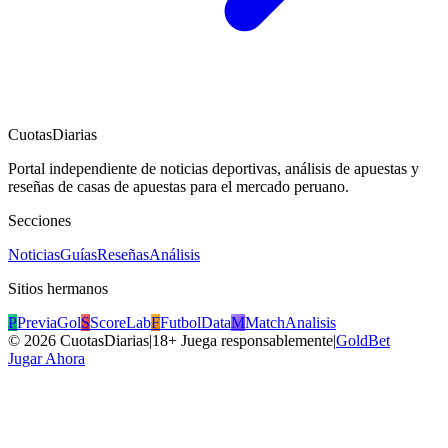
CuotasDiarias
Portal independiente de noticias deportivas, análisis de apuestas y
reseñas de casas de apuestas para el mercado peruano.
Secciones
Noticias
Guías
Reseñas
Análisis
Sitios hermanos
P
PreviaGol
S
ScoreLab
F
FutbolData
M
MatchAnalisis
©
2026
CuotasDiarias
|
18+ Juega responsablemente
|
GoldBet
Jugar Ahora